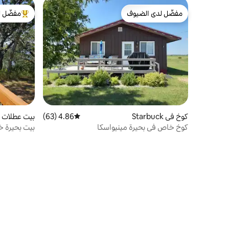
مفضّل لدى الضيوف
مفضّل ل
مفضّل لدى الضيوف
من أبرز ال
كوخ في Starbuck
4.86 (63)
متوسط التقييم 4.86 من 5، 63 مراجعات
بيت عطلات في y
كوخ خاص في بحيرة مينيواسكا
مذهلة