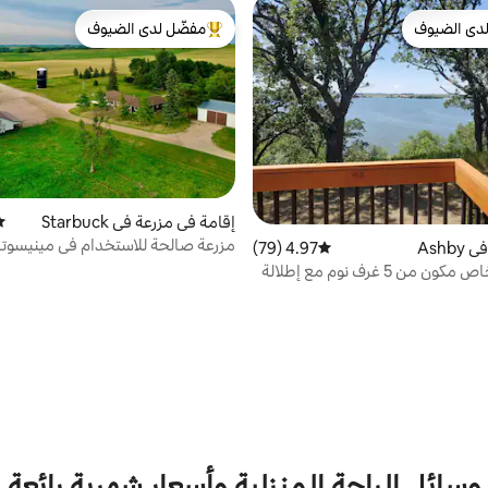
دى الضيوف
مفضّل لدى الضيوف
بيوت المفضّلة لدى الضيوف
من أبرز البيوت المفضّلة لدى الضيوف
إقامة في مزرعة في Starbuck
مت
مزرعة صالحة للاستخدام في مينيسوتا
Ashb
4.97 (79)
متوسط التقييم 4.97 من 5، 79 مراجعات
بيت بحيرة خاص مكون من 5 غرف نوم مع إطلالة
وسائل الراحة المنزلية وأسعار شهرية رائعة