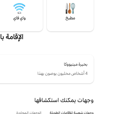
مطبخ
واي فاي
الإقامة بال
بحيرة مينيووكا
4 أشخاص محليون يوصون بهذا
وجهات يمكنك استكشافها
وجهات شعبية للإقامات الطويلة
الوجهات المجاورة