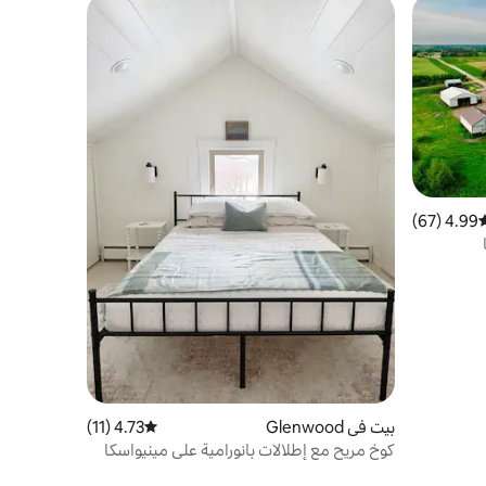
4.99 (67)
وسط التقييم 4.99 من 5، 67 مراجعات
بيت في Glenwood
4.73 (11)
متوسط التقييم 4.73 من 5، 11 مراجعات
كوخ مريح مع إطلالات بانورامية على مينيواسكا