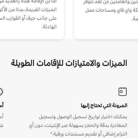
أماكن الإقامة هذه بالعديد م
ين والعاملين عن بُعد تتوفر
الميزات الفريدة، بدءًا من الأك
كة واي فاي ومساحات عمل
على جانب جرف أو القوارب الس
ة.
الهادئة.
الميزات والامتيازات للإقامات الطويلة
المرونة التي تحتاج إليها
أس
يمكنك اختيار تواريخ تسجيل الوصول وتسجيل
أس
المغادرة بدقة والحجز بسهولة عبر الإنترنت، دون أي
شه
التزام إضافي أو تقديم مستندات ورقية.*