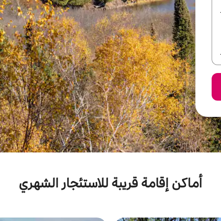
أماكن إقامة قريبة للاستئجار الشهري