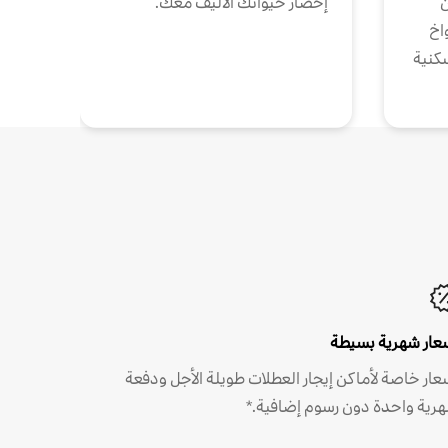
ن
إحضار حيوانك الأليف معك.
واخ
كنية
عار شهرية بسيطة
عار خاصة لأماكن إيجار العطلات طويلة الأجل ودفعة
رية واحدة دون رسوم إضافية.*