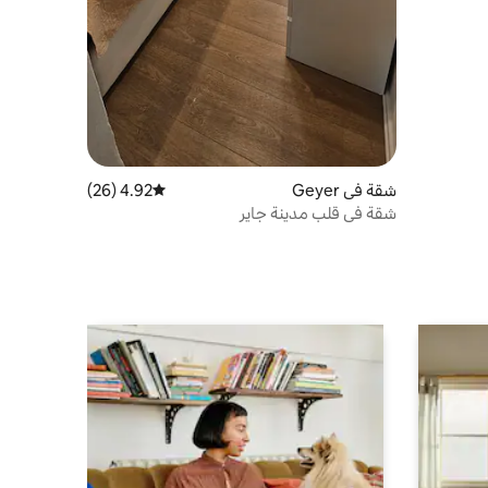
شقة في Geyer
4.92 (26)
متوسط التقييم 4.92 من 5، 26 مراجعات
شقة في قلب مدينة جاير