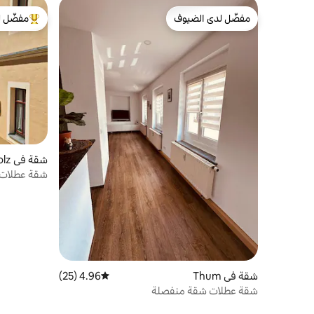
مفضّل لدى الضيوف
مفضّل ل
مفضّل لدى الضيوف
من أبرز ال
شقة في Annaberg-Buchholz
شقة عطلات ع
شقة في Thum
4.96 (25)
متوسط التقييم 4.96 من 5، 25 مراجعات
شقة عطلات شقة منفصلة