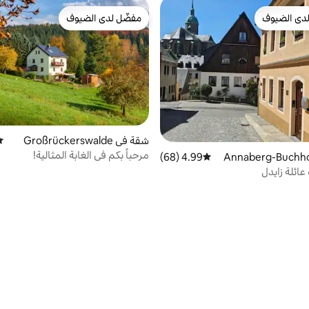
دى الضيوف
مفضّل لدى الضيوف
بيوت المفضّلة لدى الضيوف
مفضّل لدى الضيوف
شقة في Großrückerswalde
مت
مرحباً بكم في الغابة المثالية!
4.99 (68)
متوسط التقييم 4.99 من 5، 68 مراجعات
ائلة زايدل