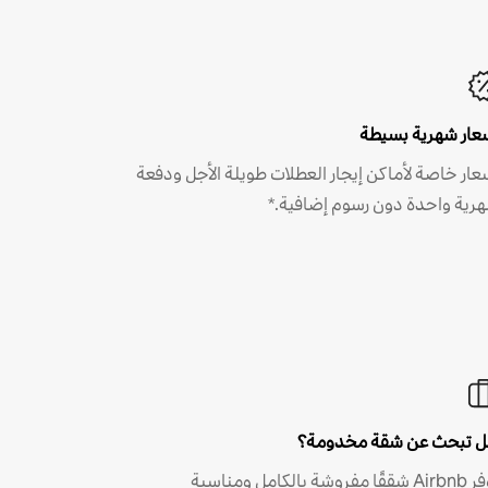
عار شهرية بسيطة
عار خاصة لأماكن إيجار العطلات طويلة الأجل ودفعة
رية واحدة دون رسوم إضافية.*
 تبحث عن شقة مخدومة؟
توفر Airbnb شققًا مفروشة بالكامل ومناسبة