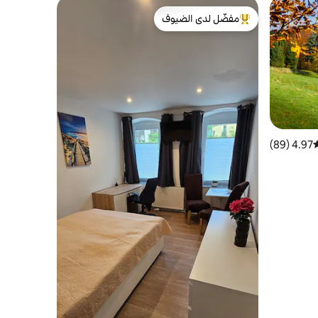
مفضّل لدى الضيوف
من أبرز البيوت المفضّلة لدى الضيوف
4.97 (89)
وسط التقييم 4.97 من 5، 89 مراجعات