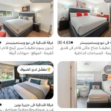
ّز
مضيف متميّز
 في نيو ويستمينيستر
4.63 (8)
متوسط التقييم 4.63 من 5، 8 مراجعات
غرفة فندقية في نيو ويستمينيستر
متو
تنظيف) جناح عائلي فاخر في فندق
(بدون رسوم تنظيف) سرير كينج فاخر ف
يمة
·
المساحات الداخلية
القيمة
·
الموقع
·
حيوانات أليفة
ّز
مفضّل لدى الضيوف
ّز
من أبرز البيوت المفضّلة لدى الضيوف
غرفة فندقية في جزيرة بوين
متوس
فندق outique