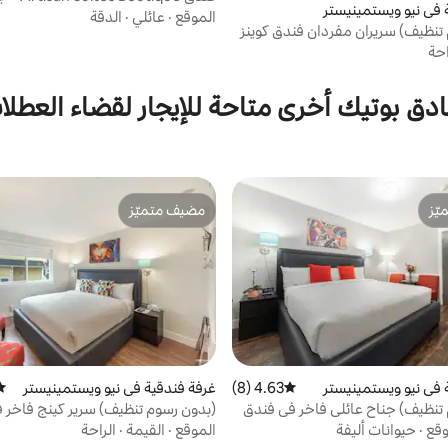
 في نيو ويستمينيستر
فيو
الموقع
·
عائلي
·
الدقة
تنظيف) سريران مفردان فندق كوينز
احة
ادق بوتيك أخرى متاحة للإيجار لقضاء العطلا
ّز
مضيف متميّز
ّز
مضيف متميّز
 في نيو ويستمينيستر
4.63 (8)
متوسط التقييم 4.63 من 5، 8 مراجعات
غرفة فندقية في نيو ويستمينيستر
متو
تنظيف) جناح عائلي فاخر في فندق
(بدون رسوم تنظيف) سرير كينج فاخر ف
وقع
·
حيوانات أليفة
الموقع
·
القيمة
·
الراحة