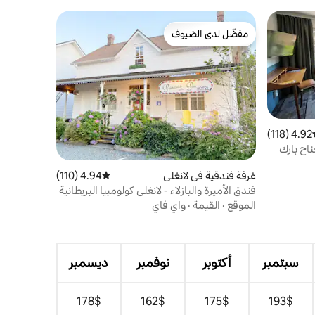
مفضّل لدى الضيوف
مفضّل لدى الضيوف
4.92 (118)
ط التقييم 4.92 من 5، 118 مراجعات
Artisan Suites B - جناح بارك
غرفة فندقية في لانغلي
4.94 (110)
متوسط التقييم 4.94 من 5، 110 مراجعات
فندق الأميرة والبازلاء - لانغلي كولومبيا البريطانية
الموقع
·
القيمة
·
واي فاي
سبتمبر
أكتوبر
نوفمبر
ديسمبر
$‏193
$‏175
$‏162
$‏178