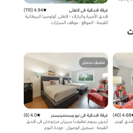
غرفة فندقية في لانغلي
4.94 (110)
متوسط التقييم 4.94 من 5، 110 مراجعات
فندق الأميرة والبازلاء - لانغلي كولومبيا البريطانية
القيمة
·
الموقع
·
موقف السيارات
ت
مضيف متميّز
مضيف متميّز
4.68 (40)
سط التقييم 4.68 من 5، 40 مراجعات
غرفة فندقية في نيو ويستمينيستر
4.0 (6)
متوسط التقييم 4.0 من 5، 6 مراجعات
ندق كوينز
(بدون رسوم تنظيف) سريران مزدوجان في فندق
كوينز
القيمة
·
تسجيل الوصول
·
جودة النوم