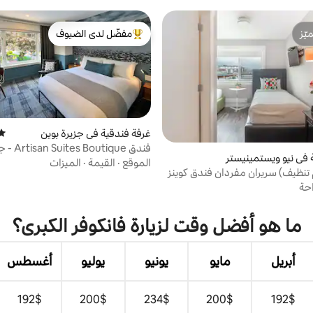
ّز
مفضّل لدى الضيوف
ّز
من أبرز البيوت المفضّلة لدى الضيوف
غرفة فندقية في جزيرة بوين
متوس
فندق outique
 في نيو ويستمينيستر
فيو
الموقع
·
القيمة
·
الميزات
تنظيف) سريران مفردان فندق كوينز
احة
ما هو أفضل وقت لزيارة فانكوفر الكبرى؟
أبريل
مايو
يونيو
يوليو
أغسطس
$‏192
$‏200
$‏234
$‏200
$‏192