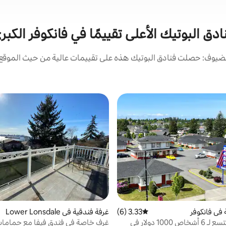
ادق البوتيك الأعلى تقييمًا في فانكوفر الكبر
ضيوف: حصلت فنادق البوتيك هذه على تقييمات عالية من حيث الموقع و
 في فانكوفر
3.33 (6)
متوسط التقييم 3.33 من 5، 6 مراجعات
غرفة فندقية في Lower Lonsdale
فيفا 2026 تتسع لـ 6 أشخاص 1000 دولار في
غرف خاصة في فندق فيفا مع حماما