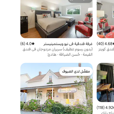
مضيف متميّز
4.68 (40)
سط التقييم 4.68 من 5، 40 مراجعات
غرفة فندقية في نيو ويستمينيستر
4.0 (6)
متوسط التقييم 4.0 من 5، 6 مراجعات
ندق كوينز
(بدون رسوم تنظيف) سريران مزدوجان في فندق
كوينز
القيمة
·
حُسن الضيافة
·
هادئ
مفضّل لدى الضيوف
مفضّل لدى الضيوف
4.92 (118)
ط التقييم 4.92 من 5، 118 مراجعات
Artisan Suites B - جناح بارك