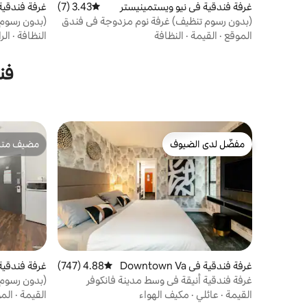
غرفة فندقية في نيو ويستمينيستر
3.43 (7)
متوسط التقييم 3.43 من 5، 7 مراجعات
غرفة فندقية
(بدون رسوم تنظيف) غرفة نوم مزدوجة في فندق
(بدون رسوم 
كوينز
الموقع
·
القيمة
·
النظافة
النظافة
·
الر
فن
مفضّل لدى الضيوف
مضيف متمي
مفضّل لدى الضيوف
مضيف متمي
غرفة فندقية في Downtown Va
4.88 (747)
متوسط التقييم 4.88 من 5، 747 مراجعات
غرفة فندقية
ncouver
غرفة فندقية أنيقة في وسط مدينة فانكوفر
(بدون رسوم 
كوينز
القيمة
·
عائلي
·
مكيف الهواء
القيمة
·
الم