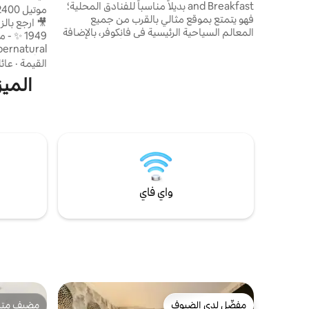
and Breakfast بديلاً مناسباً للفنادق المحلية؛
الليلة - موتيل 0
فهو يتمتع بموقع مثالي بالقرب من جميع
🎥 ارجع با
المعالم السياحية الرئيسية في فانكوفر، بالإضافة
إلى سهولة الوصول إلى مباريات كأس العالم FIFA
2026 والفعاليات الرياضية، مع إمكانية الوصول
القيمة
·
عائ
السريع إلى وسائل النقل العام. كما يقع على
الميز
مسافة قريبة سيراً على الأقدام من أحواض بناء
السفن المطلة على الواجهة البحرية، والمطاعم،
والمتاجر، ومصانع الجعة الحرفية. جميع الغرف
خاصة أماكن ✔
مزودة بحمامات خاصة، وثلاجات، وآلات صنع
القهوة/الشاي، وخدمة واي فاي سريعة، وأجهزة
تلفزيون؛ وتتميز بعض الغرف بشرفات مطلة على
ميناء فانكوفر ورحلات بحرية إلى ألاسكا.
الحنين بالمغ
واي فاي
مفضّل لدى الضيوف
مضيف متمي