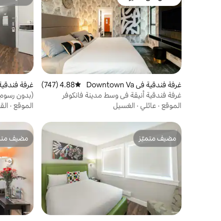
مفضّل لدى الضيوف
مضيف متمي
غرفة فندقية في Downtown Va
4.88 (747)
متوسط التقييم 4.88 من 5، 747 مراجعات
غرفة فندقية
ncouver
غرفة فندقية أنيقة في وسط مدينة فانكوفر
(بدون رسوم 
كوينز
الموقع
·
عائلي
·
الغسيل
الموقع
·
الق
مضيف متميّز
مضيف متمي
مضيف متميّز
مضيف متمي