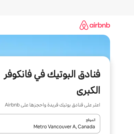
خطى
لى
لمحتوى
فنادق البوتيك في فانكوفر
الكبرى
اعثر على فنادق بوتيك فريدة واحجزها على Airbnb
الموقع
عند توفر النتائج، انتقل باستخدام السهمين لأعلى ولأسف