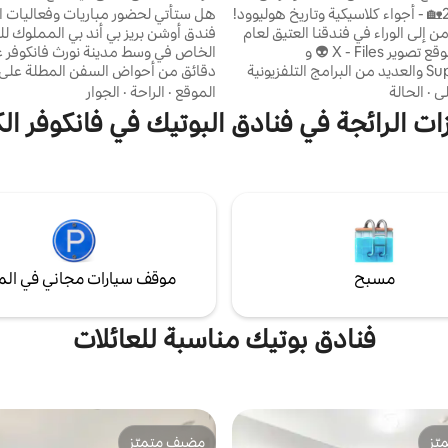
240
جاهزة
موتيل 2400🏡 - أجواء كلاسيكية وتاريخ هوليوود!
هل ستأتي لحضور مباريات وفعاليات ال
لزمن إلى الوراء في فندقنا العتيق لعام
فندق أوشن بريز بي أند بي المملوك ل
1949 ✨ - موقع تصوير X - Files 👽 و
الخاص في وسط مدينة نورث فانكوفر ع
Supernatural والعديد من البرامج التلفزيونية
دقائق من أحواض السفن المطلة على 
والأفلام الشهيرة👻! ✔️ كلاسيكية بغرفتي نوم تتسع
لي
·
الحالة
الموقع
·
الراحة
·
الجوار
لما يصل إلى 8 أشخاص مطبخ ✔️ واحد وغرفة
دقيقة من المشي الخلاب في ميناء فان
ات الرائجة في فنادق البوتيك في فانكوفر ال
معيشة واحدة مواقف ✔️ مجانية للسيارات/
إنليت) والحانات والمطاعم والمحلات ال
محطات السيارات الكهربائية مداخل خارجية✔️
تجهيز كل غرفة بشكل جيد مع حمام 
️ مناسبة للحيوانات الأليفة 🐕 ✔️ لا
سرير بحجم كوين أو كينج وثلاجات وما
يوجد تكييف هواء 💨 متطلبات ⚠️ تسجيل
تحضير القهوة. اطلب غرفًا عائلية م
الوصول: - إيداع بقيمة 300 دولار أمريكي 💳 -
وغسيل ملابس خاص؛ نحن نرحب بالحي
بطاقة هوية صالحة مطلوبة 🆔 "حيث يلتقي
الأليفة/الأطفال في غرف مخصصة؛
امرة!" 🌟
مسبح
موقف سيارات مجاني في الم
فنادق بوتيك مناسبة للعائلات
ّز
مضيف متميّز