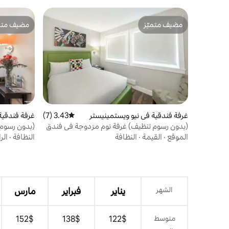
مضيف متميّز
مضيف متمي
مضيف متميّز
مضيف متمي
غرفة فندقية في نيو ويستمينيستر
3.43 (7)
متوسط التقييم 3.43 من 5، 7 مراجعات
غرفة فندقية
(بدون رسوم تنظيف) غرفة نوم مزدوجة في فندق
(بدون رسوم 
كوينز
الموقع
·
القيمة
·
النظافة
النظافة
·
الر
الشهر
يناير
فبراير
مارس
متوسط
$‏122
$‏138
$‏152