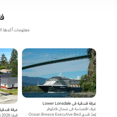
فن
معلومات أكدها ال
غرفة فندقية في Lower Lonsdale
غرف اقتصادية في شمال فانكوفر
غرفة فندقية
يُعدّ فندق Ocean Breeze Executive Bed