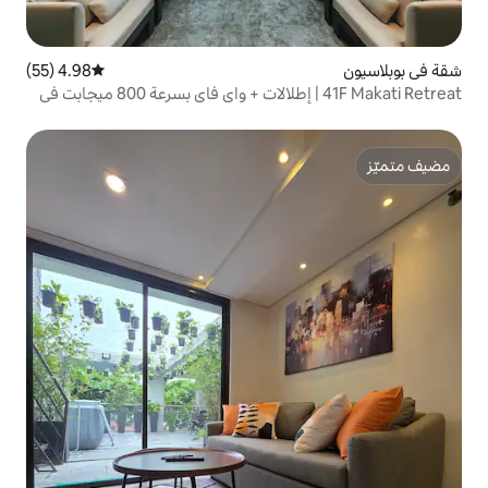
4.98 (55)
متوسط التقييم 4.98 من 5، 55 مراجعات
41F Makati Retreat | إطلالات + واي فاي بسرعة 800 ميجابت في