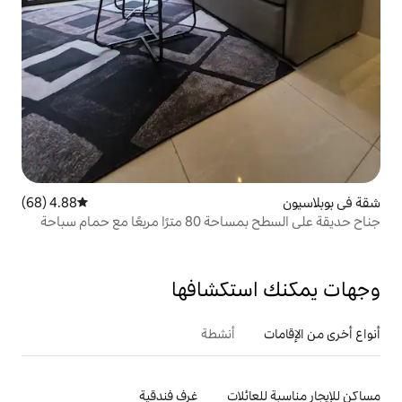
4.88 (68)
متوسط التقييم 4.88 من 5، 68 مراجعات
جناح حديقة على السطح بمساحة 80 مترًا مربعًا مع حمام سباحة
ني
تكشافها
أنشطة
لات
غرف فندقية