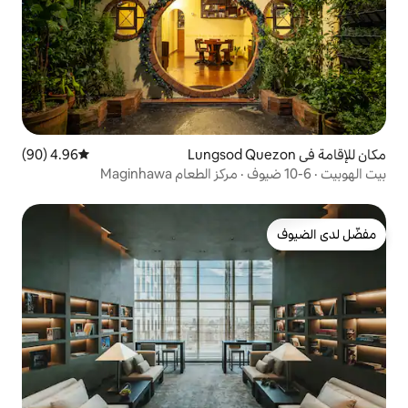
4.96 (90)
متوسط التقييم 4.96 من 5، 90 مراجعات