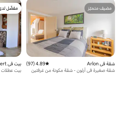
مضيف متميّز
مفضّل لدى
مضيف متميّز
مفضّل لدى
شقة في Arlon
4.89 (97)
متوسط التقييم 4.89 من 5، 97 مراجعات
بيت في Attert
شقة صغيرة في آرلون - شقة مكونة من غرفتين
بيت عطلات
بمساحة 40 مترًا مربعًا