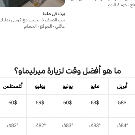
بق 29)
قع
·
جودة النوم
بيت في ملقا
بيت الضيف ذا نيست مع كرسي تدليك
عائلي
·
الموقع
·
الحمام
ما هو أفضل وقت لزيارة ميرليماو؟
أبريل
مايو
يونيو
يوليو
أغسطس
$‏58
$‏63
$‏60
$‏59
$‏60
84°ف
83°ف
83°ف
82°ف
82°ف