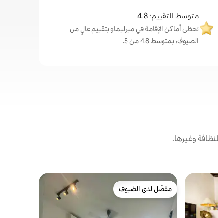
متوسط التقييم: 4.8
تحظى أماكن الإقامة في ميرليماو بتقييم عالٍ من
الضيوف، بمتوسط 4.8 من 5.
نظافة وغيرها.
بيت في ملق
مفضّل لدى الضيوف
مفضّل لد
مفضّل لدى الضيوف
مفضّل لد
الأقدام من 
موطن " المض
هذا البيت ا