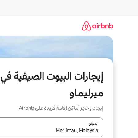
خطى
لى
لمحتوى
إيجارات البيوت الصيفية في
ميرليماو
إيجاد وحجز أماكن إقامة فريدة على Airbnb
الموقع
عند توفر النتائج، انتقل باستخدام السهمين لأعلى ولأسف