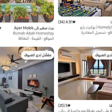
4.91 (34)
متوسط التقييم 4.91 من 5، 34 مراجعات
 | بوكيت بارو
بيت صغير في Ayer Molek
مت
قع
·
تسجيل المغادرة
Rumah Abah Homestay
الموقع
·
القيمة
·
النظافة
دى الضيوف
مفضّل لدى الضيوف
بيوت المفضّلة لدى الضيوف
مفضّل لدى الضيوف
ا
5 (20)
متوسط التقييم 5 من 5، 20 مراجعات
 على البحر بغرفة نوم واحدة في بالي