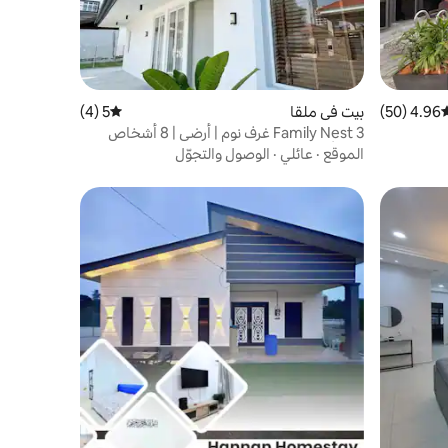
4.96 (50)
وسط التقييم 4.96 من 5، 50 مراجعات
بيت في ملقا
5 (4)
متوسط التقييم 5 من 5، 4 مراجعات
Family Nest 3 غرف نوم | أرضي | 8 أشخاص
كحد أقصى | موقف سيارات سهل
الموقع
·
عائلي
·
الوصول والتجوّل