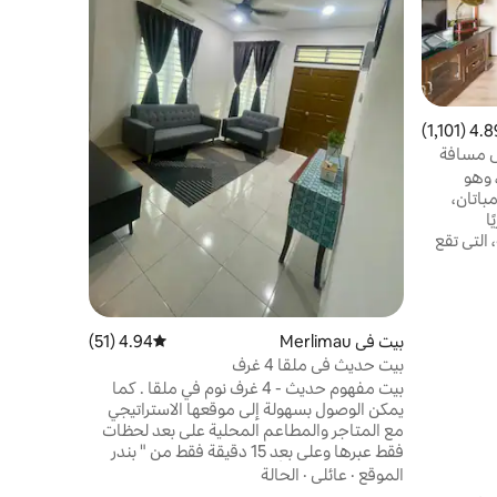
السابق ليعك
إن استيعاب 
الغنية المد
عائلي
·
المو
لا يقدر بثم
الداخلي خلا
ليعكس نمط ا
4.89 (1,1
تقييم 4.89 من 5، 1,101 مراجعات
في قلب مدين
لى مسافة
، وهو
باتان،
ا
، التي تقع
يم والراحة
ات على
 قم بنزهة
لى بعد
بيت في Merlimau
4.94 (51)
متوسط التقييم 4.94 من 5، 51 مراجعات
و الأصدقاء
بيت حديث في ملقا 4 غرف
 ملقا.
بيت مفهوم حديث - 4 غرف نوم في ملقا . كما
يمكن الوصول بسهولة إلى موقعها الاستراتيجي
مع المتاجر والمطاعم المحلية على بعد لحظات
فقط عبرها وعلى بعد 15 دقيقة فقط من " بندر
ملقا ". من المؤكد أن هذا البيت المذهل
الموقع
·
عائلي
·
الحالة
المفروش بالكامل سيوفر لك شعورًا بالراحة