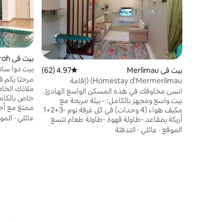
بيت في Ayer Keroh
بيت دوا سات
بيت في Merlimau
4.97 (62)
متوسط التقييم 4.97 من 5، 62 مراجعات
خاص)
Homestay d'Mermerlimau) (إقامة
للمسلمين)
انسى مخاوفك في هذه المسكن الواسع الهادئ.
خاص بالكام
بيت واسع ومجهز بالكامل: - بيئة مريحة مع
مكيف هواء (4 وحدات) في كل غرفة نوم -3+2+1
عائلي
·
المو
أريكة بمقاعد -طاولة قهوة -طاولة طعام تتسع
12 ضيفًا 
لستة أشخاص - تلفزيون LED مقاس 43 بوصة
الموقع
·
عائلي
·
التدفئة
دافئة من الح
مع Prime Video المضاف حديثًا -واي فاي عالي
السرعة (ألياف UNIFI) - سخان مياه - موقد
ملقا: - سهول
كهربائي وغطاء -غسالة - ثلاجة 500 لتر - مكواة/
حي هادئ - م
طاولة كي - محمصة خبز -طنجرة الأرز -وعاء
لقضاء عطلة
حراري وغلاية - فرن - فلتر مياه رئيسي خارجي
-وسائد - بياضات ولحاف جديدان