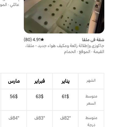
ريزيدنس (الطا
عائلي
·
المو
شقة في ملقا
4.91 (80)
متوسط التقييم 4.91 من 5، 80 مراجعات
جاكوزي وإطلالة رائعة ومكيف هواء جديد - ملقا،
تتسع لـ 5 أشخاص
القيمة
·
الموقع
·
الحمام
الشهر
يناير
فبراير
مارس
متوسط
$‏61
$‏63
$‏56
السعر
متوسط
82°ف
83°ف
84°ف
درجة