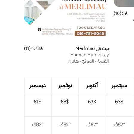
5 (10)
متوسط التقييم 5 من 5، 10 مراجعات
بيت في Merlimau
4.73 (11)
متوسط التقييم 4.73 من 5، 11 مراجعات
Hannan Homestay
القيمة
·
الموقع
·
هادئ
سبتمبر
أكتوبر
نوفمبر
ديسمبر
$‏63
$‏63
$‏68
$‏61
82°ف
82°ف
82°ف
82°ف