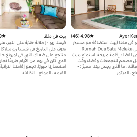
4.98 (46)
متوسط التقييم 4.98 من 5، 46 مراجعات
بيت في ملقا
01)
متوسط ال
و في ملقا (بيت استضافة مع مسبح
فيستا ريو - إطلالة خلابة على النهر، ع
سيرًا على الأقدام إلى شارع جونكر
مرحبًا بكم في Rumah Dua Satu Melaka!
تعرّف على التاريخ في فيستا ريو ميلاكا
ملاذك الخاص لقضاء إقامة مريحة. استمتع ببيت
منتجع على ضفاف النهر في لورونغ جام
ل مصمم للتجمعات وقضاء وقت
الذي كان في يوم من الأيام طريقًا تجاريً
ممتع مع أحبائك. ما الذي يجعل بيتنا مميزًا: -
استعماريًا حيويًا. تجمع إقامتنا التراثية
حوض سباحة خاص - تصميم واسع لما يصل إلى
قبالة جالان جاوا، بين سحر العالم القد
قع
·
الديكور
القيمة
·
الموقع
·
النظافة
- تصميم داخلي مريح وعصري مع لمسة
الحديثة. استرخ على الشرفة مع إطلال
نين إلى الماضي - مثالي للإقامة
النهر، أو استكشف الأسواق القريبة، أو
العائلية والتجمعات الصغيرة والاحتفالات يقع في
عند غروب الشمس إلى شارع جونكر، ع
ة الوصول إلى الأماكن السياحية -
دقائق فقط. مثالي للأزواج أو العائلات أ
ناسب لقضاء عطلة نهاية الأسبوع أو
الذين يبحثون عن ملاذ أصيل ومريح في
 قصيرة