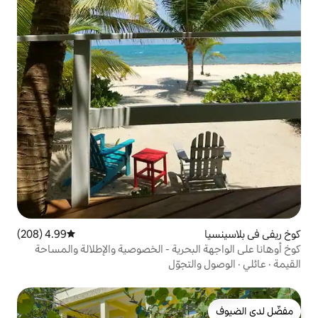
4.99 (208)
متوسط التقييم 4.99 من 5، 208 مراجعات
بحرية - الخصوصية والإطلالة والمساحة
تجوّل