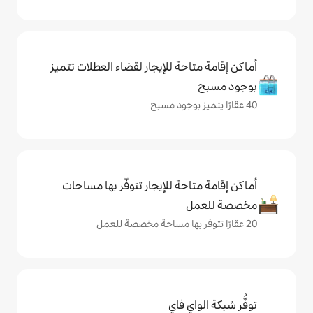
حة للإيجار لقضاء العطلات تتميز
حة للإيجار تتوفّر بها مساحات
ي فاي