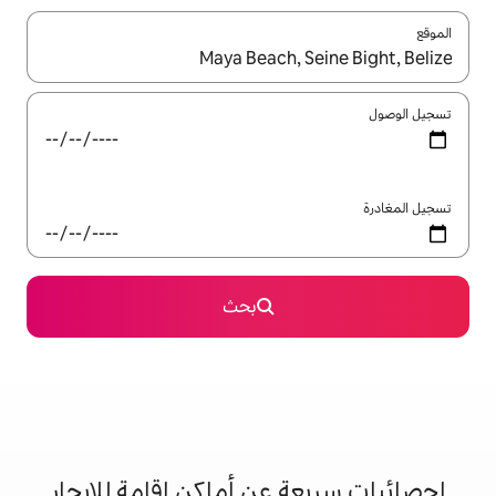
ل باستخدام السهمين لأعلى ولأسفل أو استكشف عن طريق اللمس أو السحب.
بحث
 عن أماكن إقامة للإيجار