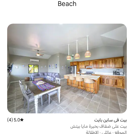
Beach
5.0 (4)
متوسط التقييم 5.0 من 5، 4 مراجعات
 بيتش