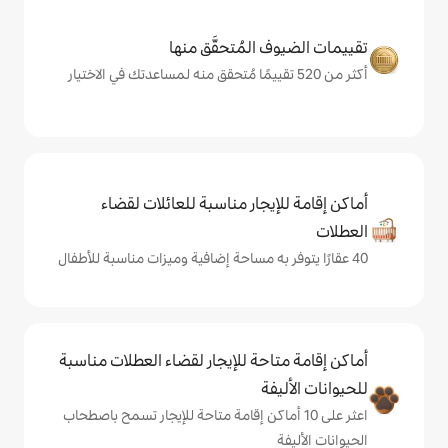
المُتحقَّق منها
يجار مناسبة للعائلات لقضاء
حة للإيجار لقضاء العطلات مناسبة
ة
ى 10 أماكن إقامة متاحة للإيجار تسمح باصطحاب