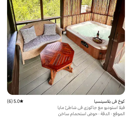
5.0 (6)
متوسط التقييم 5.0 من 5، 6 مراجعات
ي شاطئ مايا
مام ساخن