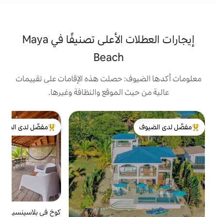
إيجارات العطلات الأعلى تصنيفًا في Maya
Beach
: حصلت هذه الإقامات على تقييمات
 الموقع والنظافة وغيرها.
ب
مفضّل لدى الضيوف
ب
لدى الضيوف
من أبرز البيوت المفضّلة لدى الضيوف
و
س
ب
ا
أ
ا
ر
ا
كوخ في بلاسينسيا
4.96 (125)
متوسط التقييم 4.96 من 5، 125 مراجعات
م