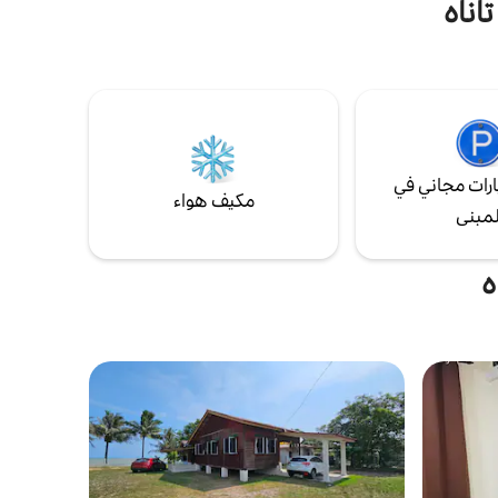
اناه
رات مجاني في
مكيف هواء
لمبنى
ه