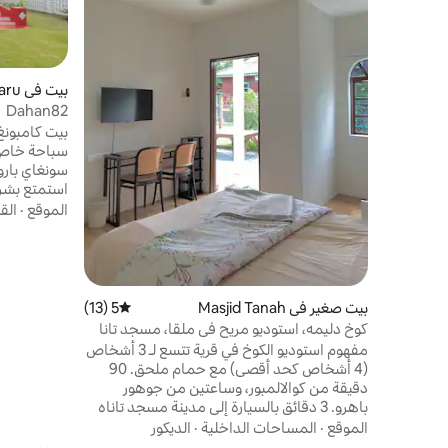
بيت في Kuala Sungai Baru
Dahan82
بيت كامبون
استمتع بشر
الهدوء والإط
الموقع
·
الق
خشبي ماليزي
الطعام في 
بطول
التخييم الف
الذاكرة. الت
بيت صغير في Masjid Tanah
5 (13)
متوسط التقييم 5 من 5، 13 مراجعات
متاحة للاست
كوخ دليمه، استوديو مريح في ملقا، مسجد تانا
في كامبونغ 
مفهوم استوديو الكوخ في قرية تتسع لـ 3 أشخاص
(4 أشخاص كحد أقصى) مع حمام ملحق. 90
دقيقة من كوالالمبور، وساعتين من جوهور
باهرو. 3 دقائق بالسيارة إلى مدينة مسجد تاناه
10 دقائق بالسيارة إلى كوليج ماتريكولاسي ملقا 11
الموقع
·
المساحات الداخلية
·
الديكور
دقيقة بالسيارة إلى UiTM Lendu 15 دقيقة