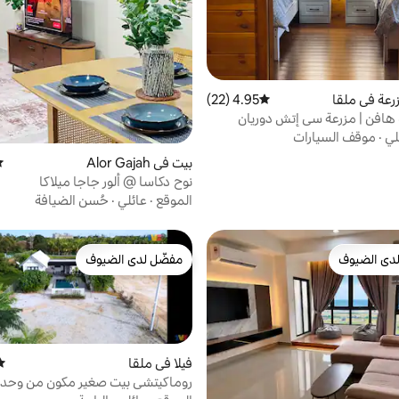
رعة في ملقا
4.95 (22)
متوسط التقييم 4.95 من 5، 22 مراجعات
افن | مزرعة سي إتش دوريان
لي
·
موقف السيارات
بيت في Alor Gajah
مت
نوح دكاسا @ ألور جاجا ميلاكا
الموقع
·
عائلي
·
حُسن الضيافة
دى الضيوف
مفضّل لدى الضيوف
بيوت المفضّلة لدى الضيوف
مفضّل لدى الضيوف
فيلا في ملقا
متو
روماكيتشي بيت صغير مكون من وحدت
حمام سباحة