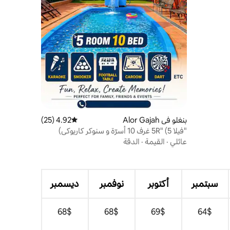
بنغلو في Alor Gajah
4.92 (25)
متوسط التقييم 4.92 من 5، 25 مراجعات
"فيلا 5R" (5 غرف 10 أسرّة و سنوكر كاريوكي)
عائلي
·
القيمة
·
الدقة
سبتمبر
أكتوبر
نوفمبر
ديسمبر
$‏64
$‏69
$‏68
$‏68