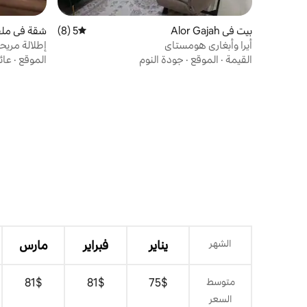
بيت في Alor Gajah
5 (8)
متوسط التقييم 5 من 5، 8 مراجعات
شقة في ملق
أيرا وأبغاري هومستاي
إطلالة مريحة
ريزيدنس (الطا
القيمة
·
الموقع
·
جودة النوم
الموقع
·
عائ
الشهر
يناير
فبراير
مارس
متوسط
$‏75
$‏81
$‏81
السعر