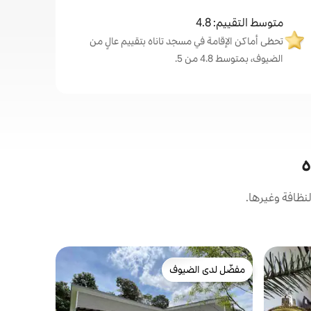
متوسط التقييم: 4.8
تحظى أماكن الإقامة في مسجد تاناه بتقييم عالٍ من
الضيوف، بمتوسط 4.8 من 5.
ه
نظافة وغيرها.
شاليه في Masjid Tanah
مفضّل لدى الضيوف
مضيف متم
شاطئ صن ست. شال
مفضّل لدى الضيوف
مضيف متم