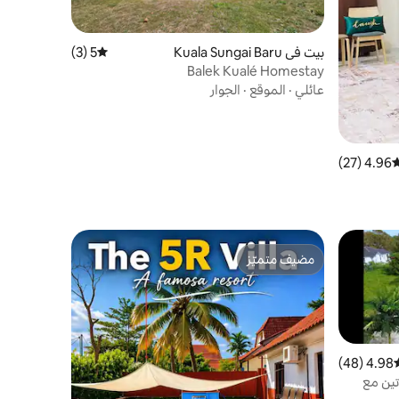
بيت في Kuala Sungai Baru
5 (3)
متوسط التقييم 5 من 5، 3 مراجعات
Balek Kualé Homestay
عائلي
·
الموقع
·
الجوار
4.96 (27)
وسط التقييم 4.96 من 5، 27 مراجعات
مضيف متميّز
مضيف متميّز
4.98 (48)
سط التقييم 4.98 من 5، 48 مراجعات
ين مع