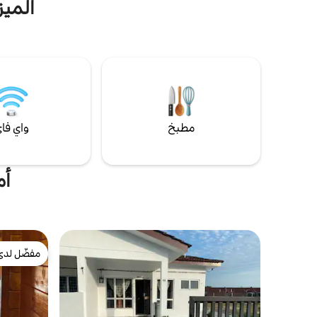
الميز
بالسيارة إلى علم 15 دقيقة بالسيارة إلى الشاطئ؛
تي جي بيدارا وبنكالان بالاك. 30 دقيقة بالسيارة
إلى بي دي. 30 دقيقة بالسيارة إلى مدينة ملقا و
MPO وA’ Famosa. استمتع بهذه المساحة
المريحة حيث تقع بين الشاطئ وعطلة بلدة ملقا
التاريخية. إيداع ضمان بقيمة 50 رينغيت ماليزي.
مطبخ
واي فا
أم
مفضّل لدى
مفضّل لدى