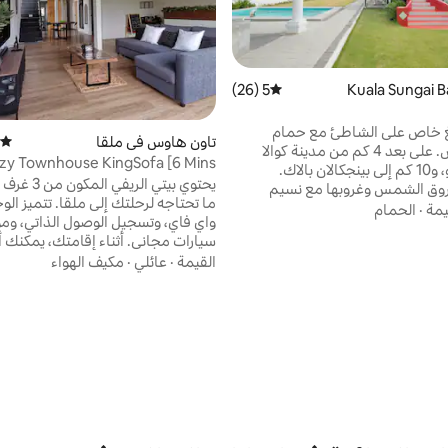
5 (26)
متوسط التقييم 5 من 5، 26 مراجعات
غ خاص على الشاطئ مع حمام
تاون هاوس في ملقا
متوسط
سباحة خاص. على بعد 4 كم من مدينة كوالا
ozy Townhouse KingSofa [6 Mins
سونغاي بارو، و10 كم إلى بينجكالان بالاك.
Jonkerwalk]
يحتوي بيتي الري
وق الشمس وغروبها مع نسيم
ما تحتاجه لرحلتك إلى ملقا. تتميز ال
لالة الهادئة. استمتع بالإقامة في بيت
يمة
·
الحمام
واي فاي، وتسجيل الوصول الذاتي، و
 مع سيرامبي صغير. استمتع بتناول
سيارات مجاني. أثناء إقامتك، يمكنك أي
الخارج مع حمام سباحة كامل الحجم
الاستمتاع باستخدام حمام خاص مريح
القيمة
·
عائلي
·
مكيف الهواء
 20 قدمًا. يوفر حيًا هادئًا ونظيفًا. تجربة
معيشة. مسافة سير بسيطة إلى: -
اخرة على الشاطئ ستظل دائمًا في
(6 دقائق) - ستادثويز (10 دقائق)
جديف بالكاياك في البحر والرحلات
متاع بها. إقامة مناسبة للمسلمين
متحف تراث بابا ونيونيا (6 
ستاي موموريز
ملقا (4 دقائق) -بيت
ديلي فيكس (9 دقائق)