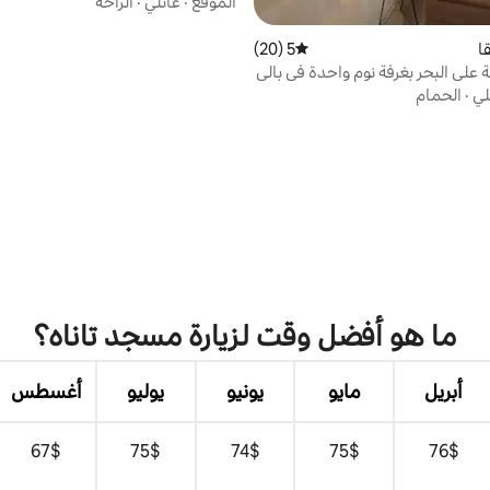
الموقع
·
عائلي
·
الراحة
ا
5 (20)
متوسط التقييم 5 من 5، 20 مراجعات
 على البحر بغرفة نوم واحدة في بالي
بق 29)
لي
·
الحمام
ما هو أفضل وقت لزيارة مسجد تاناه؟
أبريل
مايو
يونيو
يوليو
أغسطس
$‏76
$‏75
$‏74
$‏75
$‏67