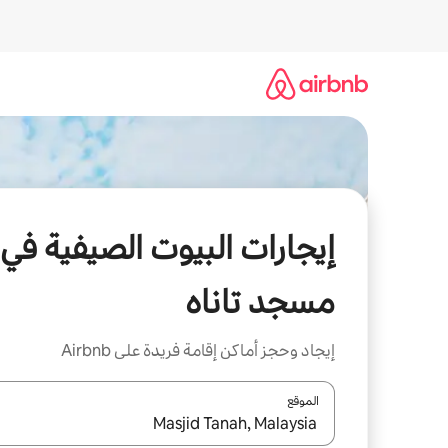
خطى
لى
لمحتوى
إيجارات البيوت الصيفية في
مسجد تاناه
إيجاد وحجز أماكن إقامة فريدة على Airbnb
الموقع
عند توفر النتائج، انتقل باستخدام السهمين لأعلى ولأسف