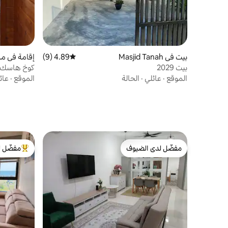
بيت في Masjid Tanah
4.89 (9)
متوسط التقييم 4.89 من 5، 9 مراجعات
إقامة في مز
بيت 2029
كوخ هاسك ه
الموقع
·
عائلي
·
الحالة
الموقع
·
عائ
مفضّل لدى الضيوف
مفضّل ل
مفضّل لدى الضيوف
من أبرز ال