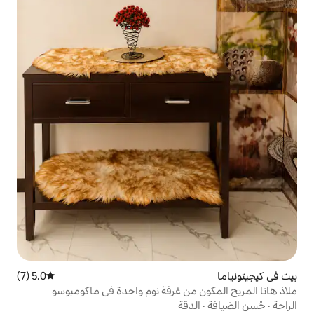
5.0 (7)
متوسط التقييم 5.0 من 5، 7 مراجعات
من غرفة نوم واحدة في ماكومبوسو
قة