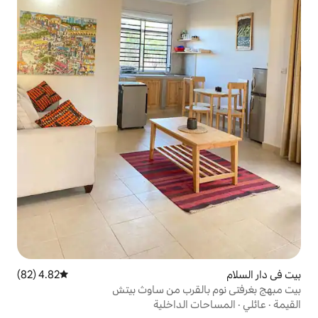
4.82 (82)
متوسط التقييم 4.82 من 5، 82 مراجعات
قرب من ساوث بيتش
الداخلية