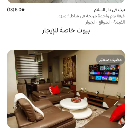
5.0 (13)
متوسط التقييم 5.0 من 5، 13 مراجعات
ي شاطئ مبزي
 خاصة للإيجار