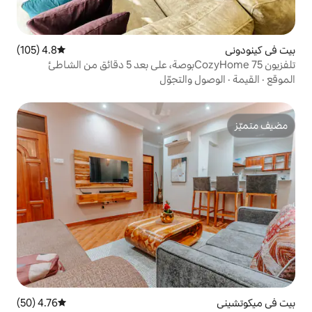
4.8 (105)
متوسط التقييم 4.8 من 5، 105 مراجعات
تلفزيون CozyHome 75بوصة، على بعد 5 دقائق من الشاطئ
لتجوّل
4.76 (50)
متوسط التقييم 4.76 من 5، 50 مراجعات