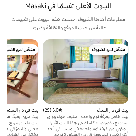
تقييمًا في Masaki
ف: حصلت هذه البيوت على تقييمات
 الموقع والنظافة وغيرها.
ب
مفضّل لدى الضيوف
شقة
مفضّل لدى الضيوف
ف
ب
ا
ا
ا
و
ب
5.0 (29)
متوسط التقييم 5.0 من 5، 29 مراجعات
بيت في دار السلام
5.0 (23)
متوسط التقييم 5.0 من 5، 23 مراج
ا
 | مكيف هواء وواي
بيت مريح بعيدًا عن البيت
ي
 هذا البيت الأنيق
بيت دافئ ومريح يتمتع بموقع مناسب في حي
دة في مسساني، أحد
محلي هادئ في خليج مسساني، على بعد 5
 السلام. لا توجد
دقائق من الشاطئ. سهولة الوصول إلى الميزات