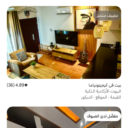
4.89 (36)
متوسط التقييم 4.89 من 5، 36 مراجعات