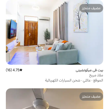
4.75 (16)
متوسط التقييم 4.75 من 5، 16 مراجعات
ات الكهربائية