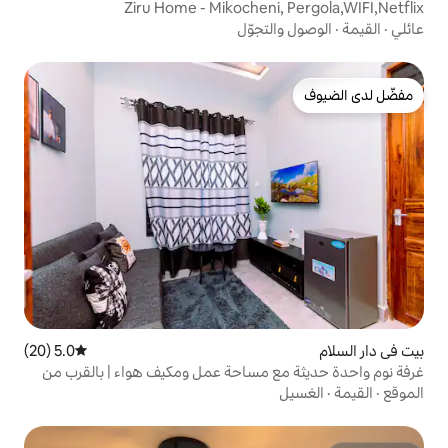
Ziru Home - Mikocheni
تجوّل
5.0 (20)
متوسط التقييم 5.0 من 5، 20 مراجعات
 مساحة عمل ومكيف هواء | بالقرب من