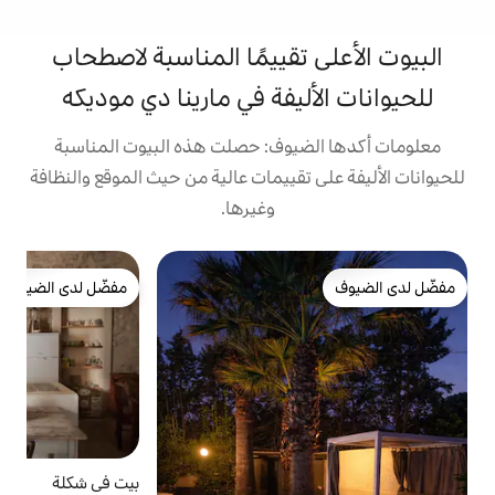
تقييمًا المناسبة لاصطحاب
يفة في مارينا دي موديكه
يوف: حصلت هذه البيوت المناسبة
تقييمات عالية من حيث الموقع والنظافة
وغيرها.
ب
مفضّل لدى الضيوف
ب
مفضّل لدى الضيوف
ك
خ
(
و
ا
س
س
بيت في شكلة
4.93 (401)
متوسط التقييم 4.93 من 5، 401 مراجعات
م