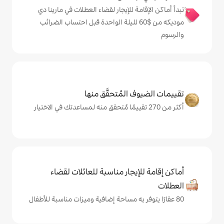
 للإيجار لقضاء العطلات في مارينا دي
ديكه من $‏60 لليلة الواحدة قبل احتساب الضرائب
المُتحقَّق منها
يجار مناسبة للعائلات لقضاء