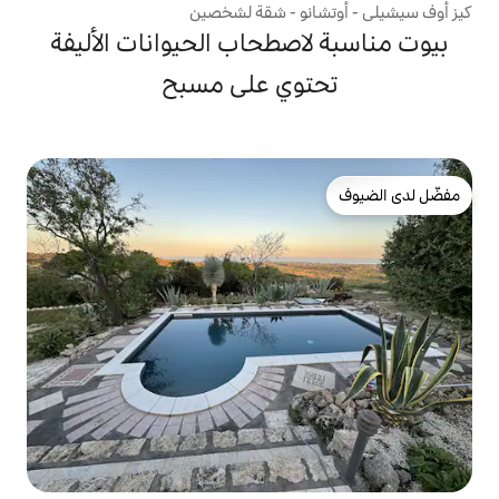
و - شقة لشخصين
صطحاب الحيوانات الأليفة
وي على مسبح