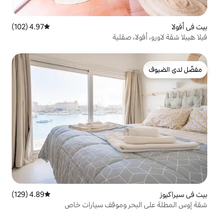
4.97 (102)
متوسط التقييم 4.97 من 5، 102 مراجعات
، صقلية
4.89 (129)
متوسط التقييم 4.89 من 5، 129 مراجعات
حر وموقف سيارات خاص