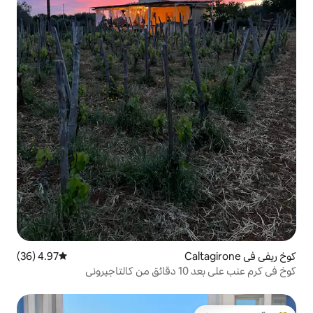
4.97 (36)
متوسط التقييم 4.97 من 5، 36 مراجعات