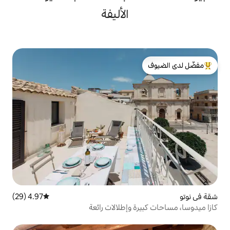
الأليفة
لدى الضيوف
4.97 (29)
متوسط التقييم 4.97 من 5، 29 مراجعات
 وإطلالات رائعة