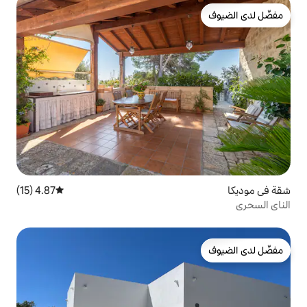
4.87 (15)
متوسط التقييم 4.87 من 5، 15 مراجعات