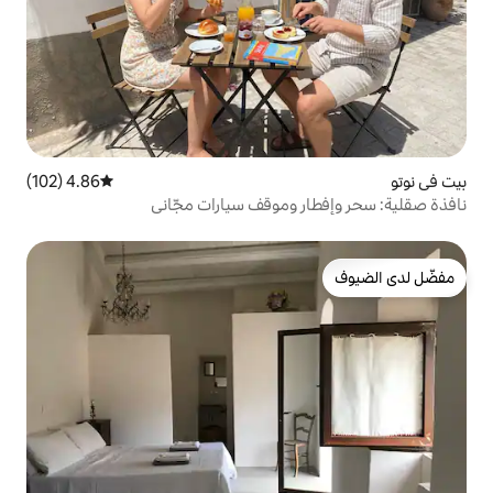
4.86 (102)
متوسط التقييم 4.86 من 5، 102 مراجعات
 وموقف سيارات مجّاني