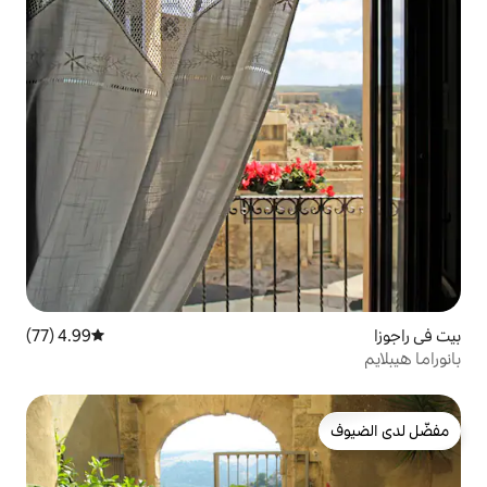
4.99 (77)
متوسط التقييم 4.99 من 5، 77 مراجعات