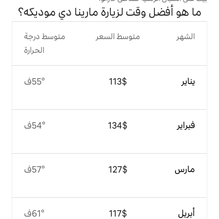
لزيارة مارينا دي موديكه؟
وسط السعر
متوسط درجة
الحرارة
$‏113
55°ف
$‏134
54°ف
$‏127
57°ف
$‏117
61°ف