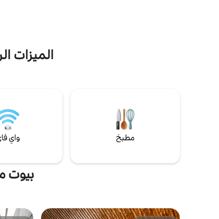
المبنى. مثالي للعمل عن بعد والتأمل واليوغا
نأسف لأننا 
والتجمع العائلي الهادئ والتجديد الروحي.
سكوتي متاح 
الميزات الرا
مطبخ
واي فا
بيوت م