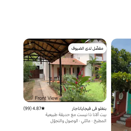
مفضّل لدى الضيوف
مفضّل لدى الضيوف
بنغلو في فيجاياناجار
4.87 (99)
متوسط التقييم 4.87 من 5، 99 مراجعات
بيت آلانا ذا نيست مع حديقة طبيعية
المطبخ
·
عائلي
·
الوصول والتجوّل