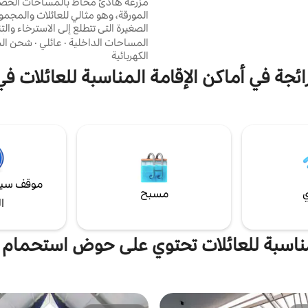
مزرعة هادئ محاط بالمساحات الخضر
لن نستضيف الأزواج غير المتزوجين
المورقة، وهو مثالي للعائلات والمجم
للإيجار
الصغيرة التي تتطلع إلى الاسترخاء وا
الهواء الريفي المنعش. استيقظ على 
المساحات الداخلية
·
عائلي
·
شحن الس
العصافير، واستمتع بقهوتك الصباحية
الكهربائية
إطلالات على المزرعة، واقضِ أيامًا بطي
ئجة في أماكن الإقامة المناسبة للعائلات في andya
محيط طبيعي هادئ. نريدك أن
ذكريات جميلة. نظرًا لأن العقار يقع ف
فنحن نطلب عدم وجود موسيقى صاخب
حفلات. استمتع بالأجواء الهادئة واحتر
مستويات الضوضاء.
موقف سيا
ي
مسبح
ا
ناسبة للعائلات تحتوي على حوض استحمام