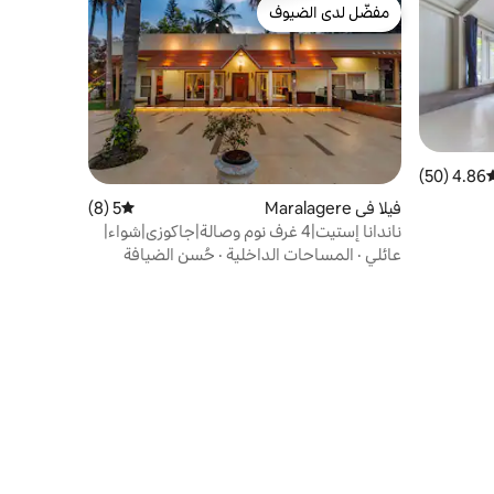
مفضّل لدى الضيوف
مفضّل لدى الضيوف
4.86 (50)
وسط التقييم 4.86 من 5، 50 مراجعات
فيلا في Maralagere
5 (8)
متوسط التقييم 5 من 5، 8 مراجعات
ناندانا إستيت|4 غرف نوم وصالة|جاكوزي|شواء|
ساعة واحدة عن كورامانغالا
عائلي
·
المساحات الداخلية
·
حُسن الضيافة