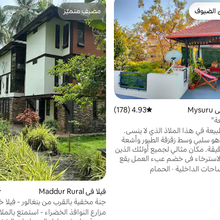
 الضيوف
مضيف متميّز
 الضيوف
مضيف متميّز
Mys
4.93 (178)
متوسط التقييم 4.93 من 5، 178 مراجعات
ة"
يعة في هذا الملاذ الذي لا ينسى.
هو سلبي وسط زقزقة الطيور وأشعة
قة. مكان مثالي لجميع أولئك الذين
الاسترخاء في خضم عبء العمل يقع
المنزل في موقع متميز، على بعد حوالي 7 كم من
احات الداخلية
·
الحمام
محطة السكك الحديدية وعلى بعد 10 كم من
لات يقع مستشفى سويوغا متعدد
فيلا في Maddur Rural
م
التخصصات على بعد 100 متر ركوب الدراجات
جنة مخفية بالقرب من بنغالور - فيلا 
وتقع بحيرة كوكراهالي وبحيرة
المزرعة
مزارع النوافذ الخضراء - استمتع بالملا
على بعد كيلومترين فقط من المكان.