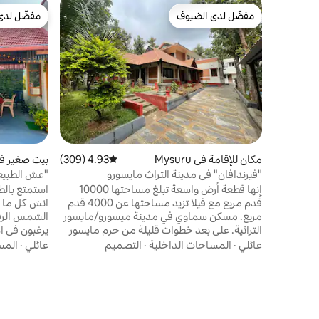
مفضّل لدى الضيوف
مفضّل لدى
مفضّل لدى الضيوف
مفضّل لدى
مكان للإقامة في Mysuru
4.93 (309)
متوسط التقييم 4.93 من 5، 309 مراجعات
بيت صغير في uru
"فيرندافان" في مدينة التراث مايسورو
"عش الطبيع
إنها قطعة أرض واسعة تبلغ مساحتها 10000
استمتع بالطب
قدم مربع مع فيلا تزيد مساحتها عن 4000 قدم
انسَ كل ما 
مربع. مسكن سماوي في مدينة ميسورو/مايسور
الشمس الرقي
التراثية. على بعد خطوات قليلة من حرم مايسور
يرغبون في 
إنفوسيس الشهير. معابد سريرانجاناثا وفاراها،
عائلي
·
المساحات الداخلية
·
التصميم
عائلي
·
المس
وسد كرس، ومحمية الطيور، وشلالات بالموري
وإدموري، وقصر مايسور، وحديقة الحيوان كلها
موقف الحاف
في دائرة نصف قطرها 10 كم. يرجى المعذرة، هذا
المكان مخصص للعائلات فقط. ممنوع تناول
متاح أيضًا، 
الطعام غير النباتي أو التدخين أو الكحول في
لينجامبودي 