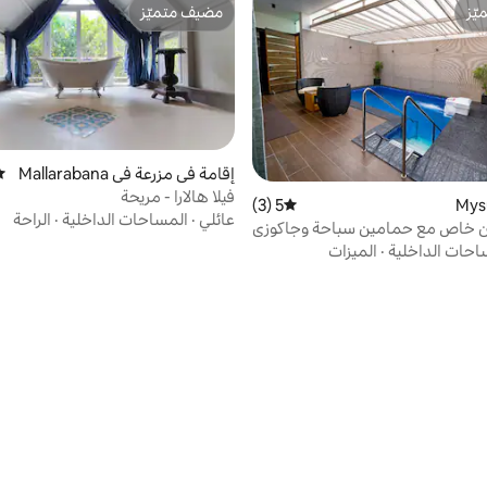
ّز
مضيف متميّز
ّز
مضيف متميّز
إقامة في مزرعة في Mallarabana
مت
vadi
فيلا هالارا - مريحة
5 (3)
متوسط التقييم 5 من 5، 3 مراجعات
عائلي
·
المساحات الداخلية
·
الراحة
 خاص مع حمامين سباحة وجاكوزي
احات الداخلية
·
الميزات