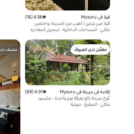
فيلا في Mysuru
4.56 (16)
متوسط التقييم 4.56 من 5، 16 مراجعات
فيلا صن شاين | اهرب من المدينة، واحتضن
الطبيعة
عائلي
·
المساحات الداخلية
·
تسجيل المغادرة
مفضّل لدى الضيوف
مضيف متمي
مفضّل لدى الضيوف
مضيف متمي
إقامة في مزرعة في Mysuru
4.91 (69)
متوسط التقييم 4.91 من 5، 69 مراجعات
كوخ مزرعة رائع بغرفة نوم واحدة - مايسور
عائلي
·
المطبخ
·
شواية