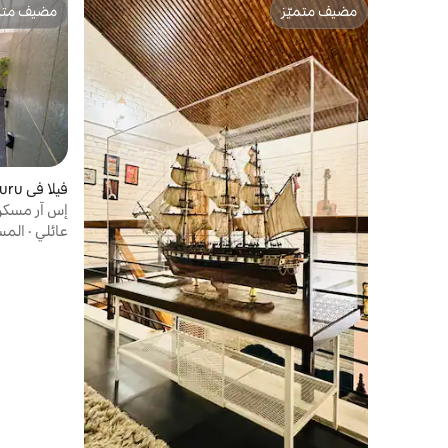
مضيف متميّز
مضيف متمي
مضيف متميّز
مضيف متمي
فيلا في Mysuru
إس آر مسكن
عائلي
·
المس