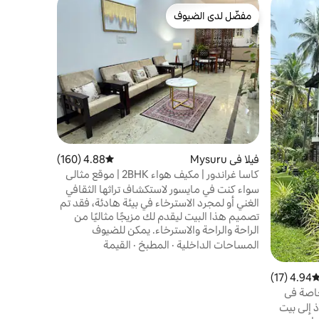
شقة في Mysuru
مفضّل لدى الضيوف
مفضّل لد
شقة فسيحة 
مفضّل لدى الضيوف
مفضّل لد
مايسور - 102
المثالية للع
المسافرين 
المدينة، و
المساحات ا
م
غرفتي مكيف
فيلا في Mysuru
4.88 (160)
متوسط التقييم 4.88 من 5، 160 مراجعات
يتسع حتى 12 سيارة. (موقف سيارات مفتوح).
كاسا غراندور | مكيف هواء 2BHK | موقع مثالي
سواء كنت في مايسور لاستكشاف تراثها الثقافي
الغني أو لمجرد الاسترخاء في بيئة هادئة، فقد تم
تصميم هذا البيت ليقدم لك مزيجًا مثاليًا من
الراحة والراحة والاسترخاء. يمكن للضيوف
الاستمتاع بالحديقة الواسعة ومنطقة التراس
المساحات الداخلية
·
المطبخ
·
القيمة
الكبيرة داخل العقار. يقع متحف الرمال ومتحف
صدف البحر ومتحف الشمع وفونواي (جوكارتينج)
4.94 (17)
توسط التقييم 4.94 من 5، 17 مراجعات
وقوس تل شاموندي ويوجا شالاس على مسافة
خاصة في
قريبة سيرًا على الأقدام من العقار. تقع معظم
ذ إلى بيت
الأماكن السياحية الأخرى على مقربة.