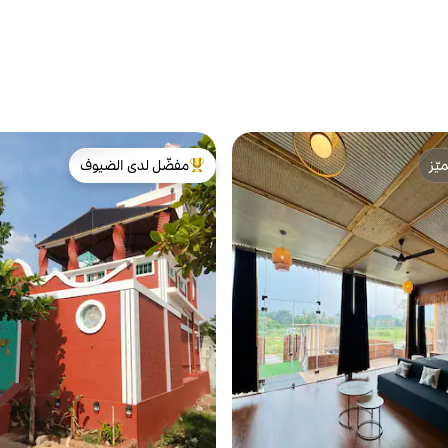
ّز
مفضّل لدى الضيوف
ّز
من أبرز البيوت المفضّلة لدى الضيوف