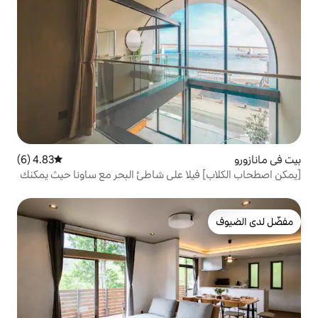
4.83 (6)
متوسط التقييم 4.83 من 5، 6 مراجعات
لا على شاطئ البحر مع ساونا حيث يمكنك
الإقامة مع حيوانك الأليف [WITH SEA Manazuru A Building] ~