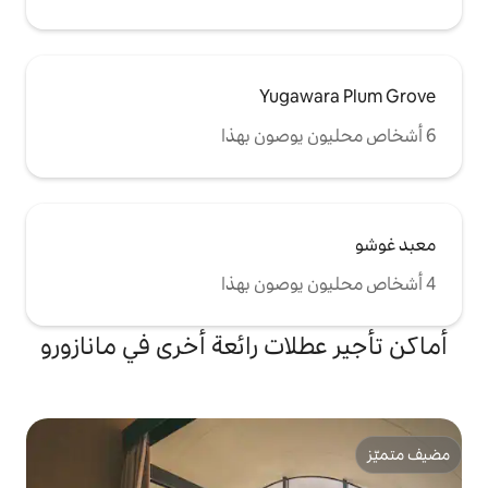
Yug
ات رائعة أخرى في مانازورو