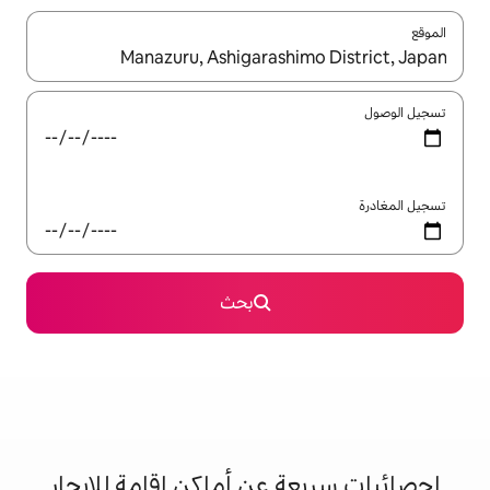
ل باستخدام السهمين لأعلى ولأسفل أو استكشف عن طريق اللمس أو السحب.
بحث
 عن أماكن إقامة للإيجار