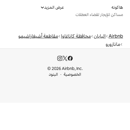
عرض المزيد
ت
 كاناغاوا
مقاطعة أشيغاراشيمو
© 2026 Airbnb, I
خصوصية
البنود