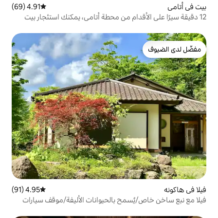
4.91 (69)
متوسط التقييم 4.91 من 5، 69 مراجعات
دام من محطة أتامي، يمكنك استئجار بيت
يت القديم.
4.95 (91)
متوسط التقييم 4.95 من 5، 91 مراجعات
سمح بالحيوانات الأليفة/موقف سيارات