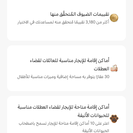
المُتحقَّق منها
يجار مناسبة للعائلات لقضاء
حة للإيجار لقضاء العطلات مناسبة
ة
ى 10 أماكن إقامة متاحة للإيجار تسمح باصطحاب