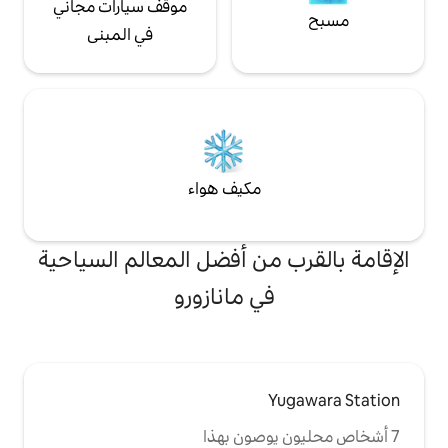
النار في الليل • جهاز
موقف سيارات مجاني
لأفلام على شاشة
في المبنى
اء: الساونا وحمام
غرفة على الطراز
ياباني بها حصائر
ة تقليدية ・وسائل
 مرتفعًا للأطفال
ئك فوتون وألعاب وما
مكيف هواء
من أفضل المعالم السياحية
ي مانازورو