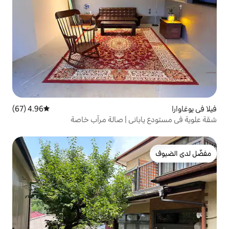
4.96 (67)
متوسط التقييم 4.96 من 5، 67 مراجعات
اني | صالة مرآب خاصة