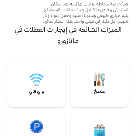
مناسب للإقامات طويلة الأجل. المبنى عبارة عن
 / ساونا / حمام مائي
هاكونه.هذا مكان
ا
شقة قديمة تم بناؤها في عصر شووا، ولكن تم
اء وإشعال نار
يث يمكنك الاستمتاع
تجديد المطبخ والدش والمرحاض.كما أنه مجهز
أصلية وحفل شواء ونار
بتكييف هواء (تدفئة وتبريد) حتى تتمكن من
حد. هذا العقار شائع،
الاستمتاع بإقامة مريحة. غرفتك في الطابق
رعة.إذا أعجبك،
ة في إيجارات العطلات في
ا
العلوي، ولكن يمكنك الدخول من الطريق العام
أشجعك على إضافته إلى مفضلاتك! تقديم
ي
دون صعود السلالم. (يوجد منحدر طفيف
 في النزل حيث يلتقي
مانازورو
ع
للصعود) هناك أيضًا مقعد في الحديقة الصغيرة
بيع الساخنة إنها
في الطابق الأول.يرجى استخدامه لتناول القهوة
جار، مما يجعلها
م
الصباحية أو الاسترخاء المسائي. ◆ موصى به
ت. هناك أيضًا غرفة
للأنواع التالية من الأشخاص ◆ "لأولئك الذين
يمكنك الاسترخاء
يرغبون في تجربة الحياة اليومية للسكان اليابانيين
للعائلات التي لديها أطفال صغار. هناك منطقة
المحليين" ◇ يتوفر موقف سيارات خاص مجاني
لوتي المغطى، لذا
◇ دقيقتان سيرًا على الأقدام من بيت الضيافة
القلق بشأن
[الأنشطة] ・صيد الأسماك الاستحمام في البحر
نا، يمكنك الانتقال
(ساحل صخري) ・ موقع للغوص · الغوص
ستحمام، ثم الاستمتاع
واي فاي
السطحي ايسو بلاي (كوتوغاهاما) · دورة التنزه
ة الساونا. غرفة
يبعد 3 دقائق سيرًا على الأقدام عن ميناء الصيد.
ية، لذا فهي مريحة
* تأجير قضيب الصيد متاح (جمعية السياحة)
 الطقس البارد. ■المرافق الرئيسية
هناك أيضًا سوشي وحانات ومطاعم البحر
اخلي متطور من قبل
الأبيض المتوسط الشهيرة ومتجر رامين على
ودايرا أونسن،
مسافة قريبة سيرًا على الأقدام.
دة للبشرة مرافق
شواية أصلية مساحة