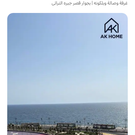
 قصر جبره التراثي