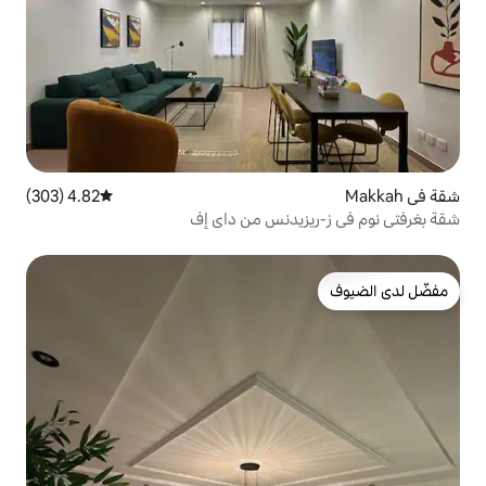
4.82 (303)
متوسط التقييم 4.82 من 5، 303 مراجعات
يدنس من داي إف