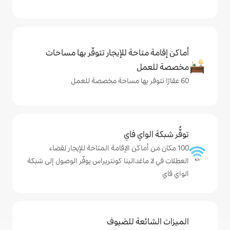
حة للإيجار تتوفّر بها مساحات
ي فاي
اكن الإقامة المتاحة للإيجار لقضاء
دالينا كونتريراس يوفّر الوصول إلى شبكة
ة للضيوف