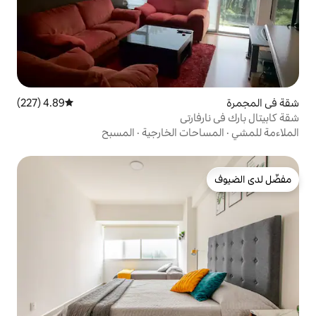
4.89 (227)
متوسط التقييم 4.89 من 5، 227 مراجعات
تي
ت الخارجية
·
المسبح