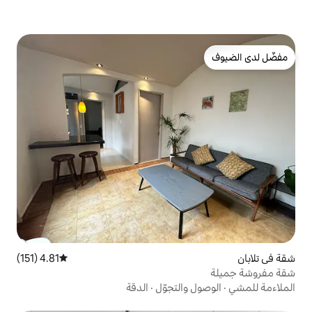
4.81 (151)
متوسط التقييم 4.81 من 5، 151 مراجعات
التجوّل
·
الدقة