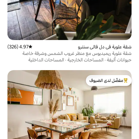
ترو
4.97 (326)
متوسط التقييم 4.97 من 5، 326 مراجعات
 منظر غروب الشمس وشرفة خاصة
لخارجية
·
المساحات الداخلية
لدى الضيوف