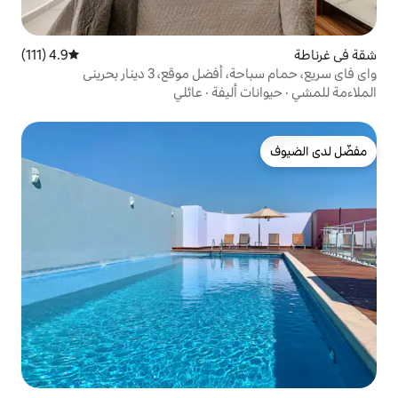
4.9 (111)
متوسط التقييم 4.9 من 5، 111 مراجعات
وقع، 3 دينار بحريني
أليفة
·
عائلي