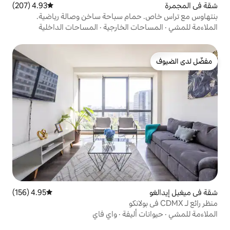
4.93 (207)
متوسط التقييم 4.93 من 5، 207 مراجعات
مام سباحة ساخن وصالة رياضية.
ت الخارجية
·
المساحات الداخلية
4.95 (156)
متوسط التقييم 4.95 من 5، 156 مراجعات
أليفة
·
واي فاي