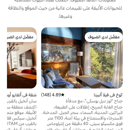
تقييمات عالية من حيث الموقع والنظافة
وغيرها.
ت
مفضّل لدى الضيوف
مفضّل لدى الضيوف
ك
ي
م
و
م
و
ا
و
و
م
و
4.89 (148)
متوسط التقييم 4.89 من 5، 148 مراجعات
شقة في ألفارو أوبريغون
4.94 (157)
متوسط التقييم 4.94 من 5، 157 مراجعات
ي
ع مدفأة
سان أنخيل بالقرب من استاد أزتيكا
ا
ت على الطبيعة،
اكتشف منطقة سان أنخيل من هذه الشقة
. سحر الجبل. المدخنة.
الأنيقة. موقع متميز: بالقرب من تلفازا سان
الاسترخاء والاستمتاع في بيئة آمنة، 1100 متر
أنخيل، سيكس فلاغز، آرتز بيدريغال وبيريسور.
كسيكو سيتي. 40 دقيقة من إنترلوماس
بالقرب من ITAM وUNAM وAnáhuac del Sur
ع الأحباء أو العائلة
ومستشفيات مثل Ángeles del Pedregal
نات أليفة
·
واي فاي
حيوانات أليفة
·
الدقة
·
تسجيل الوصول