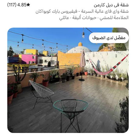
4.85 (117)
متوسط التقييم 4.85 من 5، 117 مراجعات
 - فيفيروس بارك كويواكان
أليفة
·
عائلي