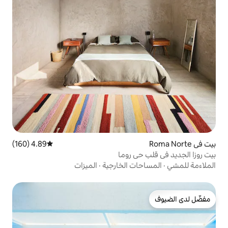
4.89 (160)
متوسط التقييم 4.89 من 5، 160 مراجعات
ي روما
ت الخارجية
·
الميزات