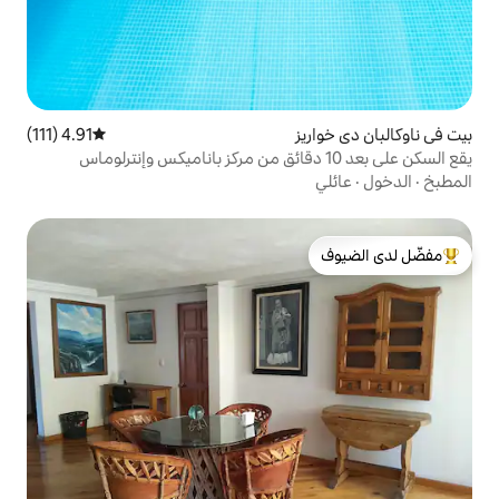
ز
4.91 (111)
متوسط التقييم 4.91 من 5، 111 مراجعات
لدى الضيوف