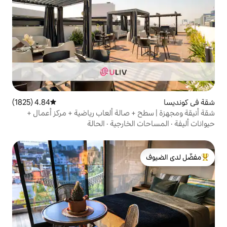
4.84 (1825)
متوسط التقييم 4.84 من 5، 1825 مراجعات
 صالة ألعاب رياضية + مركز أعمال +
لخارجية
·
الحالة
لدى الضيوف