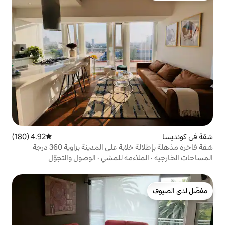
4.92 (180)
متوسط التقييم 4.92 من 5، 180 مراجعات
 على المدينة بزاوية 360 درجة
اءمة للمشي
·
الوصول والتجوّل