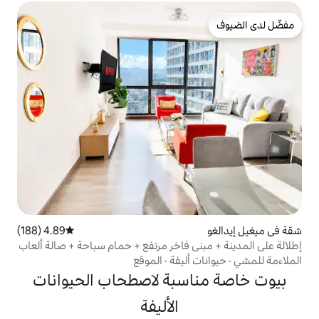
4.89 (188)
متوسط التقييم 4.89 من 5، 188 مراجعات
ى فاخر مرتفع + حمام سباحة + صالة ألعاب
أليفة
·
الموقع
سبة لاصطحاب الحيوانات
الأليفة