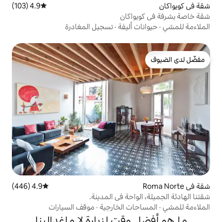
4.9 (103)
متوسط التقييم 4.9 من 5، 103 مراجعات
اكان
أليفة
·
تسجيل المغادرة
4.9 (446)
متوسط التقييم 4.9 من 5، 446 مراجعات
احة في المدينة.
ت الخارجية
·
موقف السيارات
قت لزيارة لا ماغدالينا