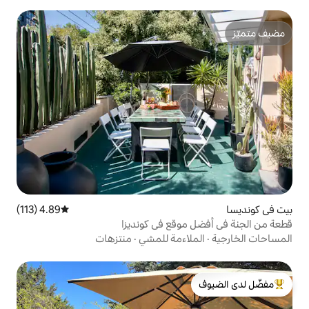
4.89 (113)
متوسط التقييم 4.89 من 5، 113 مراجعات
وقع في كونديزا
اءمة للمشي
·
منتزهات
لدى الضيوف