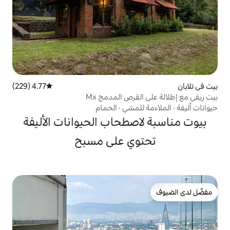
4.77 (229)
متوسط التقييم 4.77 من 5، 229 مراجعات
قرص المدمج Mx
لمشي
·
الحمام
صطحاب الحيوانات الأليفة
وي على مسبح