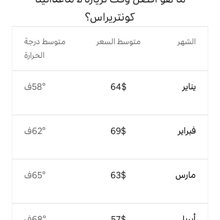
ونتريراس؟
وسط السعر
متوسط درجة
الحرارة
$‏64
58°ف
$‏69
62°ف
$‏63
65°ف
$‏57
68°ف