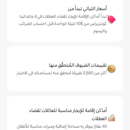
دأ من
 للإيجار لقضاء العطلات في لا ماغدالينا
كونتريراس من $‏10 لليلة الواحدة قبل احتساب الضرائب
المُتحقَّق منها
يجار مناسبة للعائلات لقضاء