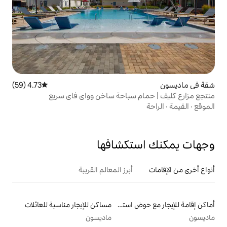
4.73 (59)
متوسط التقييم 4.73 من 5، 59 مراجعات
 سباحة ساخن وواي فاي سريع
تكشافها
أبرز المعالم القريبة
أماكن إقامة للإيجار مع حوض استحمام ساخن
مساكن للإيجار مناسبة للعائلات
ماديسون