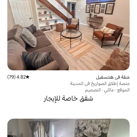
4.82 (79)
متوسط التقييم 4.82 من 5، 79 مراجعات
لمدينة
خاصة للإيجار