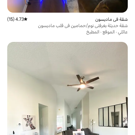
4.73 (15)
متوسط التقييم 4.73 من 5، 15 مراجعات
مامين في قلب ماديسون