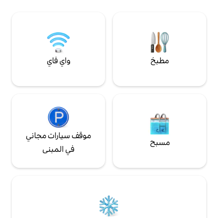
سرير مريح بحجم كوين، حوض
نرحب بما يصل إلى اثنين من الكلاب. يتم تضمين
استحمام/دش مشترك، مطبخ كامل. شرفة
رسوم الحيوانات الأليفة في السعر عند تسجيل
احية أو المشروبات
الحيوانات الأليفة.
المسائية أو مراقبة الناس. الملاذ المثالي للراحة
أو العمل (واي فاي رائع: 300 ميجابت في
واي فاي
موقف سيارات مجاني
في المبنى