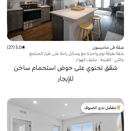
5.0 (27)
متوسط التقييم 5.0 من 5، 27 مراجعات
سائل راحة على طراز المنتجع
ء
لى حوض استحمام ساخن
للإيجار
لدى الضيوف