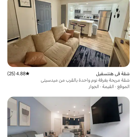
4.88 (25)
متوسط التقييم 4.88 من 5، 25 مراجعات
دة بالقرب من ميدسيتي