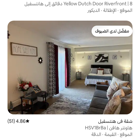
ئق إلى هانتسفيل
4.86 (51)
متوسط التقييم 4.86 من 5، 51 مراجعات