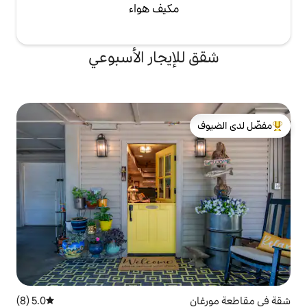
مكيف هواء
لإيجار الأسبوعي
لدى الضيوف
5.0 (8)
متوسط التقييم 5.0 من 5، 8 مراجعات