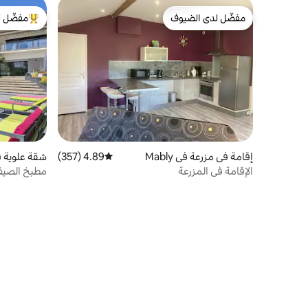
مفضّل لدى الضيوف
مفضّل ل
مفضّل لدى الضيوف
من أبرز ال
إقامة في مزرعة في Mably
4.89 (357)
متوسط التقييم 4.89 من 5، 357 مراجعات
شقة علوية في ges
الإقامة في المزرعة
مطبخ الصي