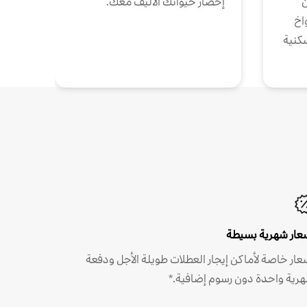
ن
إحضار حيوانك الأليف معك.
واخ
كنية
عار شهرية بسيطة
عار خاصة لأماكن إيجار العطلات طويلة الأجل ودفعة
رية واحدة دون رسوم إضافية.*