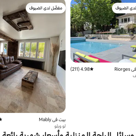
دى الضيوف
مفضّل لدى الضيوف
بيوت المفضّلة لدى الضيوف
مفضّل لدى الضيوف
Rior
4.98 (211)
متوسط التقييم 4.98 من 5، 211 مراجعات
ف
بيت في Mably
متو
لو ويلو
وسائل الراحة المنزلية وأسعار شهرية رائعة