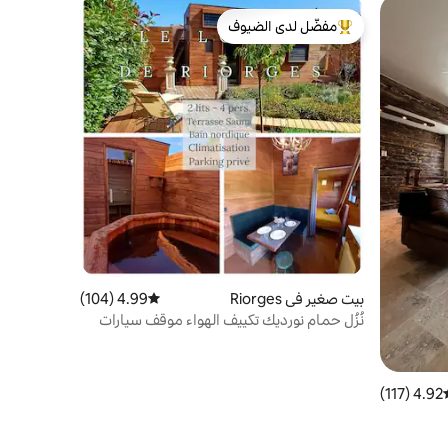
مفضّل لدى الضيوف
من أبرز البيوت المفضّلة لدى الضيوف
بيت صغير في Riorges
4.99 (104)
متوسط التقييم 4.99 من 5، 104 مراجعات
نُزُل حمام نورديك تكييف الهواء موقف سيارات
خاص
4.92 (117)
سط التقييم 4.92 من 5، 117 مراجعات