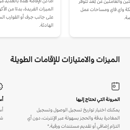
أماكن الإقامة هذه بالعديد م
ين والعاملين عن بُعد تتوفر
الميزات الفريدة، بدءًا من الأك
كة واي فاي ومساحات عمل
على جانب جرف أو القوارب الس
ة.
الهادئة.
الميزات والامتيازات للإقامات الطويلة
المرونة التي تحتاج إليها
أس
يمكنك اختيار تواريخ تسجيل الوصول وتسجيل
أس
المغادرة بدقة والحجز بسهولة عبر الإنترنت، دون أي
شه
التزام إضافي أو تقديم مستندات ورقية.*