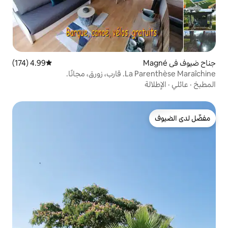
4.99 (174)
متوسط التقييم 4.99 من 5، 174 مراجعات
جانًا.