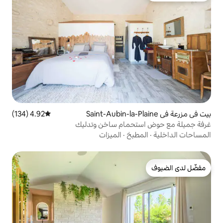
4.92 (134)
متوسط التقييم 4.92 من 5، 134 مراجعات
حمام ساخن وتدليك
بخ
·
الميزات