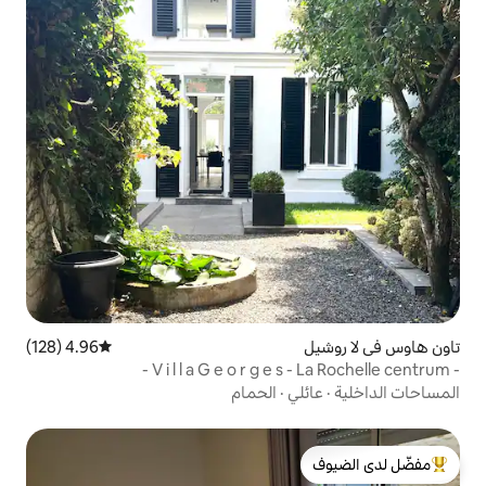
4.96 (128)
متوسط التقييم 4.96 من 5، 128 مراجعات
ي
·
الحمام
لدى الضيوف