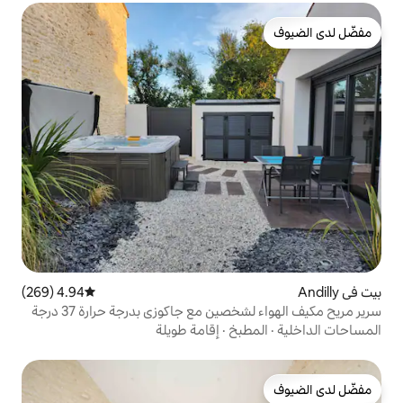
4.94 (269)
متوسط التقييم 4.94 من 5، 269 مراجعات
ين مع جاكوزي بدرجة حرارة 37 درجة
بخ
·
إقامة طويلة