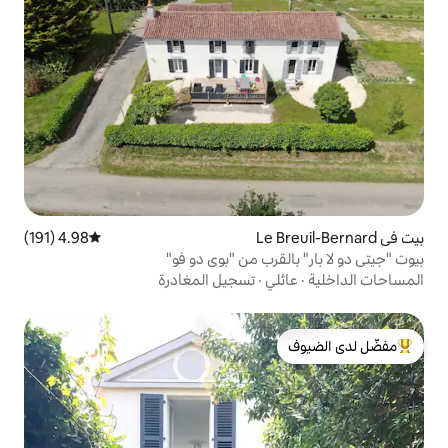
4.98 (191)
متوسط التقييم 4.98 من 5، 191 مراجعات
رب من "بوي دو فو"
ي
·
تسجيل المغادرة
لدى الضيوف