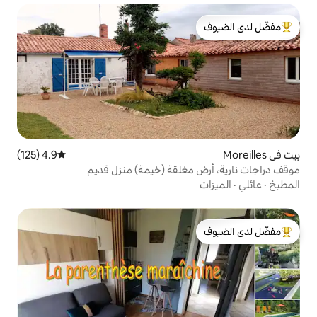
لدى الضيوف
4.9 (125)
متوسط التقييم 4.9 من 5، 125 مراجعات
مغلقة (خيمة) منزل قديم
لدى الضيوف