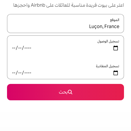
ئلات على Airbnb واحجزها
ل باستخدام السهمين لأعلى ولأسفل أو استكشف عن طريق اللمس أو السحب.
بحث