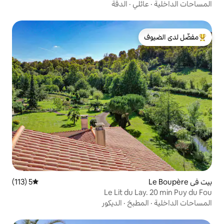
ي
·
الدقة
لدى الضيوف
5 (113)
متوسط التقييم 5 من 5، 113 مراجعات
Le Lit du
بخ
·
الديكور