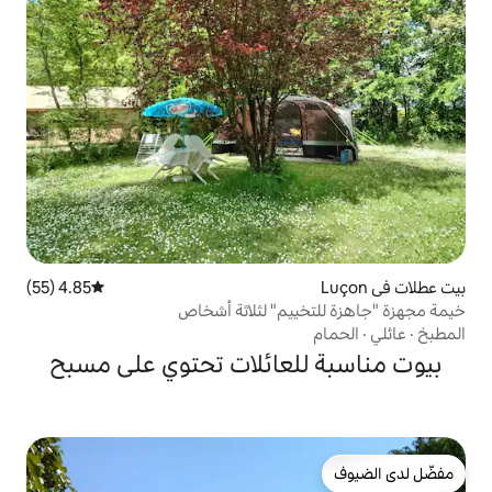
4.85 (55)
متوسط التقييم 4.85 من 5، 55 مراجعات
يم" لثلاثة أشخاص
لعائلات تحتوي على مسبح