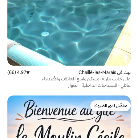
4.97 (66)
متوسط التقييم 4.97 من 5، 66 مراجعات
ع للعائلات والأصدقاء
ة
·
الجوار