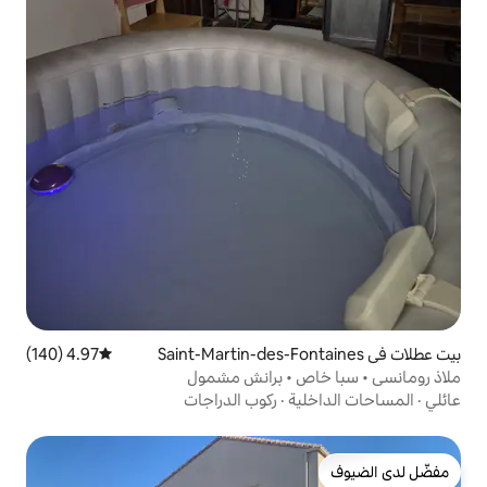
4.97 (140)
متوسط التقييم 4.97 من 5، 140 مراجعات
 • برانش مشمول
ة
·
ركوب الدراجات