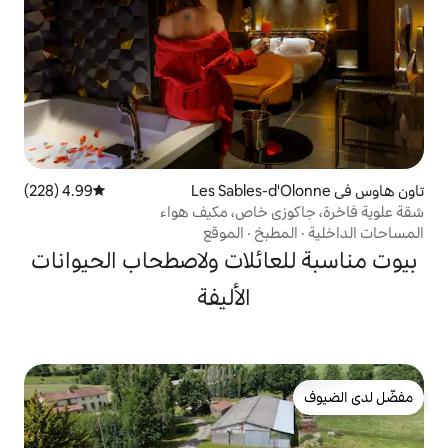
4.99 (228)
متوسط التقييم 4.99 من 5، 228 مراجعات
ي خاص، مكيف هواء
بخ
·
الموقع
ائلات ولاصطحاب الحيوانات
الأليفة