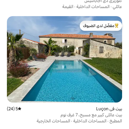
ة
·
القيمة
لدى الضيوف
5 (24)
متوسط التقييم 5 من 5، 24 مراجعات
ية
·
المساحات الخارجية