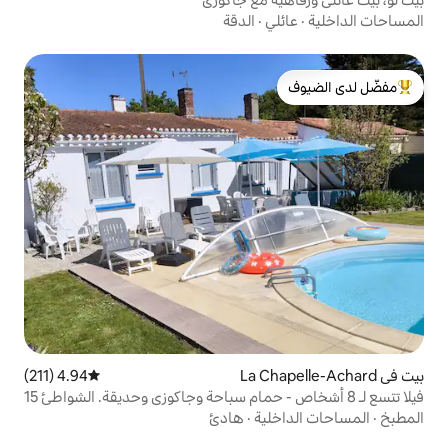
ي
·
الدقة
لدى الضيوف
4.94 (211)
متوسط التقييم 4.94 من 5، 211 مراجعات
فيلا تتسع لـ 8 أشخاص - حمام سباحة وجاكوزي وحديقة. الشواطئ 15
ية
·
هادئ