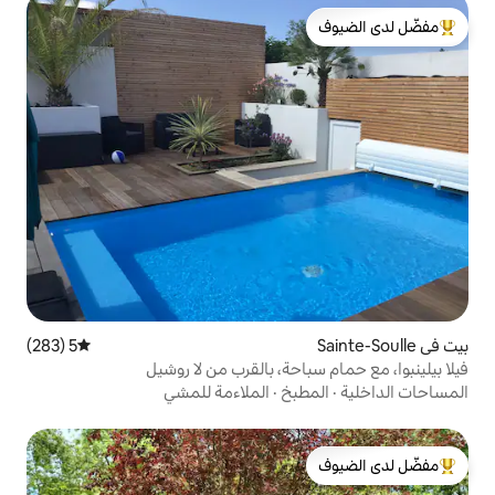
لدى الضيوف
5 (283)
متوسط التقييم 5 من 5، 283 مراجعات
احة، بالقرب من لا روشيل
بخ
·
الملاءمة للمشي
لدى الضيوف