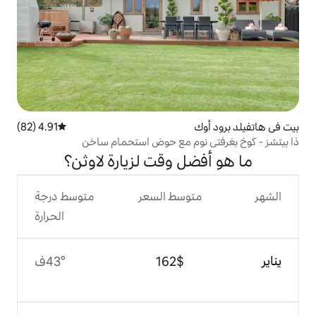
4.91 (82)
متوسط التقييم 4.91 من 5، 82 مراجعات
وم مع حوض استحمام ساخن
ل وقت لزيارة لاوثن؟
وسط السعر
متوسط درجة
الحرارة
$‏162
43°ف