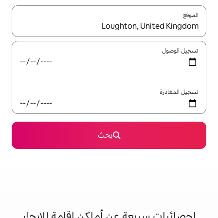
ل باستخدام السهمين لأعلى ولأسفل أو استكشف عن طريق اللمس أو السحب.
بحث
 عن أماكن إقامة للإيجار