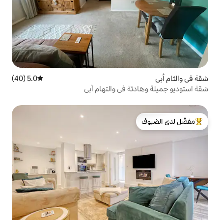
5.0 (40)
متوسط التقييم 5.0 من 5، 40 مراجعات
 في والتهام آبي
لدى الضيوف