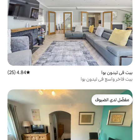
4.84 (25)
متوسط التقييم 4.84 من 5، 25 مراجعات
وا