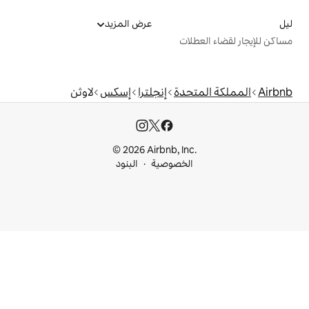
عرض المزيد
ت
دة
إنجلترا
إسكس
لاوثن
© 2026 Airbnb, I
خصوصية
البنود