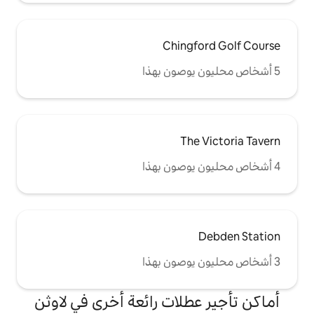
Ching
T
لات رائعة أخرى في لاوثن