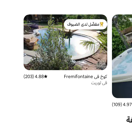
مفضّل لدى الضيوف
من أبرز البيوت المفضّلة لدى الضيوف
كوخ في Fremifontaine
4.88 (203)
متوسط التقييم 4.88 من 5، 203 مراجعات
في لوريت
4.97 (109)
 التقييم 4.97 من 5، 109 مراجعات
ة