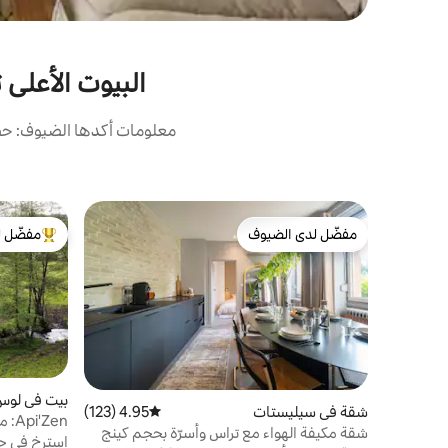
البيوت الأعلى تق
معلومات أكدها الضيوف: حصل
مفضّل لدى الضيوف
مفضّل ل
مفضّل لدى الضيوف
من أبرز ال
بيت في لوس
شقة في سيليستات
4.95 (123)
متوسط التقييم 4.95 من 5، 123 مراجعات
Api'Zen: منزل مستقل هادئ
شقة مكيفة الهواء مع تراس وأسرّة بحجم كينج
استرخ في حظ