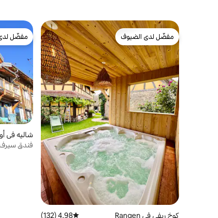
مفضّل لدى الضيوف
مفضّل لدى
مفضّل لدى الضيوف
مفضّل لدى
شاليه في أو
خاصة
كوخ ريفي في Rangen
4.98 (132)
متوسط التقييم 4.98 من 5، 132 مراجعات