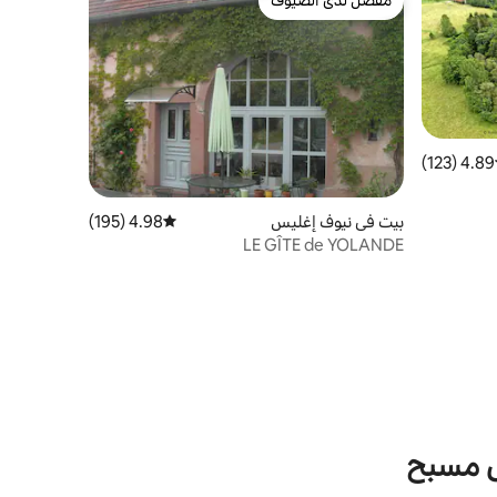
مفضّل لدى الضيوف
4.89 (123)
ط التقييم 4.89 من 5، 123 مراجعات
بيت في نيوف إغليس
4.98 (195)
متوسط التقييم 4.98 من 5، 195 مراجعات
LE GÎTE de YOLANDE
ى مسبح