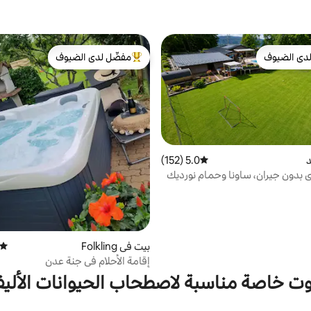
دى الضيوف
مفضّل لدى الضيوف
بيوت المفضّلة لدى الضيوف
من أبرز البيوت المفضّلة لدى الضيوف
د
5.0 (152)
متوسط التقييم 5.0 من 5، 152 مراجعات
بدون جيران، ساونا وحمام نورديك
بيت في Folkling
متوسط
إقامة الأحلام في جنة عدن
وت خاصة مناسبة لاصطحاب الحيوانات الأليف