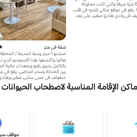
مساحتها 65 مترًا مربعًا والتي كانت مملوكة
. يقع في موقع مثالي للتنزه في قلب
 في وادي هادئ صغير، على بعد
من طريق النبيذ، وساعة واحدة من
ستراسبورغ و30 دقيقة من جيرارمر. أثناء إقامتك،
 تربية النحل والاسترخاء أثناء
لى صوت النحل بفضل مفهوم
Sophrobee الفريد. تم تصميم هذا البيت
شقة في متز
متوس
لأشخاص ذوي القدرة المحدودة على
استديو 1 ميتز وسط المدينة / المحطة
طابق الأرضي.
تعالوا واكتشفوا هذا الاستوديو الذي ت
بالكامل بذوق رفيع وبمعدات عالية ال
بين الحداثة وسحر الماضي. يقع في ش
جنغولف في مبنى سكني صغير وهادئ
مدينة ميتز، في منتصف الطريق بين م
كن الإقامة المناسبة لاصطحاب الحيوانات الأليفة 
دقائق سيرًا على الأقدام). هذا الموق
رغبات الجميع، بالقرب من محطة القطا
الرئيسية وكذلك الحانات والمطاعم وا
الثقافية على بعد خطوات قليلة.
موقف سيا