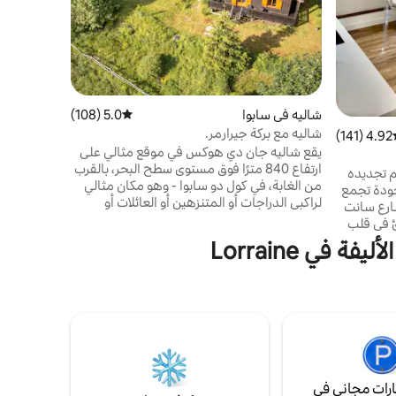
شاليه في سابوا
5.0 (108)
متوسط التقييم 5.0 من 5، 108 مراجعات
شاليه مع بركة جيرارمر.
4.92 (141)
ط التقييم 4.92 من 5، 141 مراجعات
يقع شاليه جان دي هوكس في موقع مثالي على
ارتفاع 840 مترًا فوق مستوى سطح البحر، بالقرب
م تجديده
من الغابة، في كول دو سابوا - وهو مكان مثالي
جودة تجمع
لراكبي الدراجات أو المتنزهين أو العائلات أو
ارع سانت
الأزواج الباحثين عن الطبيعة (الكلاب مرحب بها).
 في قلب
مع بركتها وأرضها المغمورة بالضوء، سيوفر لك
حطة القطار
في Lorraine
هذا الموقع الفريد استراحة مريحة ومريحة
(8 دقائق سيرًا على الأقدام) ومركز المشاة (5
ومريحة. استمتع بالهدوء، مع وجود جيرارمر
ع سوف يلبي
وفاجني على بعد أقل من 5 كم. تمر المسارات
ر والطرق
الممهدة أمام الشاليه مباشرة.
لمعالم
رات مجاني في