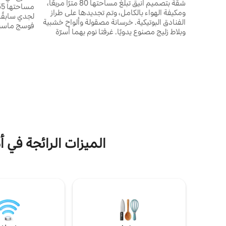
شقة بتصميم أنيق تبلغ مساحتها 80 مترًا مربعًا،
ومكيفة الهواء بالكامل، وتم تجديدها على طراز
لجدي سابقًا
الفنادق البوتيكية. خرسانة مصقولة وألواح خشبية
فوسج ماسيف
وبلاط زليج مصنوع يدويًا. غرفتا نوم بهما أسرّة
35 دقيقة 
كينج وحمام به دش واسع وحوض استحمام
وتراس مظلل خاص. مطبخ مجهز بالكامل، وآلة
يمكنك اكتشاف
نسبريسو، ونتفليكس، وتلفزيون 65 بوصة، وواي
الاستماع إ
فاي بالألياف الضوئية. مدخل منفصل، تسجيل
وصول ذاتي. على بعد 5 دقائق من وسط سيليستا،
لاستيعاب ا
و20 دقيقة من أو-كونيغسبورغ، و15 دقيقة من
الحركة في ال
كولمار. مثالي لطريق النبيذ والعائلات والمسافرين
لأغراض العمل.
الميزات الرائجة في أما