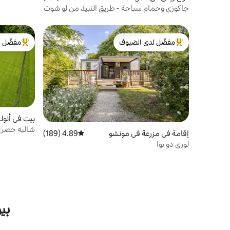
جاكوزي وحمام سباحة - طريق النبيذ من لو شوت
مفضّل لدى الضيوف
مفضّل ل
من أبرز البيوت المفضّلة لدى الضيوف
من أبرز ال
بيت في أنول
شاليه حصري 
إقامة في مزرعة في مونشو
4.89 (189)
متوسط التقييم 4.89 من 5، 189 مراجعات
لوري دو بوا
بي