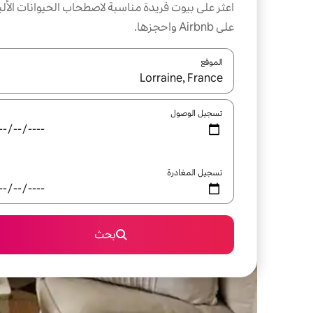
اعثر على بيوت فريدة مناسبة لاصطحاب الحيوانات الألي
على Airbnb واحجزها.
الموقع
عند توفر النتائج، انتقل باستخدام السهمين لأعلى ولأسف
تسجيل الوصول
تسجيل المغادرة
بحث