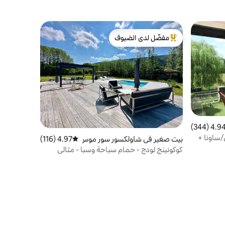
مفضّل لدى الضيوف
من أبرز البيوت المفضّلة لدى الضيوف
4.94 (344
التقييم 4.94 من 5، 344 مراجعات
/ساونا +
بيت صغير في شاولكسور سور موس
4.97 (116)
متوسط التقييم 4.97 من 5، 116 مراجعات
يلوت
كوكونينج لودج - حمام سباحة وسبا - مثالي
للزوجين