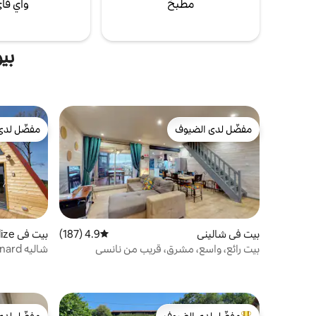
مطبخ
واي فا
بي
مفضّل لدى الضيوف
مفضّل لدى
مفضّل لدى الضيوف
مفضّل لدى
بيت في شاليني
4.9 (187)
متوسط التقييم 4.9 من 5، 187 مراجعات
بيت في Nompatelize
بيت رائع، واسع، مشرق، قريب من نانسي
شاليه Vosgien en A، le Renard
مفضّل لدى الضيوف
مفضّل لدى