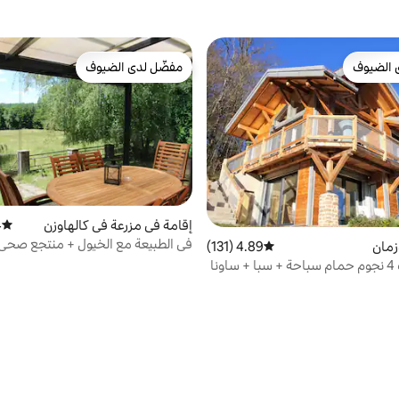
 الضيوف
مفضّل لدى الضيوف
 الضيوف
مفضّل لدى الضيوف
إقامة في مزرعة في كالهاوزن
)
متوسط 
في الطبيعة مع الخيول + منتجع صحي
زمان
4.89 (131)
متوسط التقييم 4.89 من 5، 131 مراجعات
حمام سباحة
فندق سيرف 4 نجوم حمام سباحة + سبا + ساونا