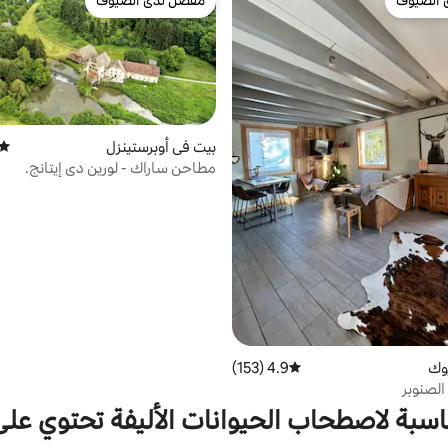
 الضيوف
مفضّل لدى الضيوف
بيت في أوبرستينزل
متوس
مطاحن ساراك - لورين دي إيتانج.
روك
4.9 (153)
متوسط التقييم 4.9 من 5، 153 مراجعات
الصنوبر
اسبة لاصطحاب الحيوانات الأليفة تحتوي عل