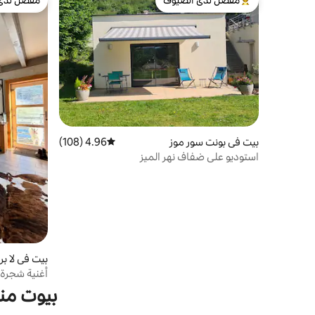
من أبرز البيوت المفضّلة لدى الضيوف
مفضّل لدى
بيت في بونت سور موز
4.96 (108)
متوسط التقييم 4.96 من 5، 108 مراجعات
استوديو على ضفاف نهر الميز
بيت في لا ب
أغنية شجرة 
بيوت من