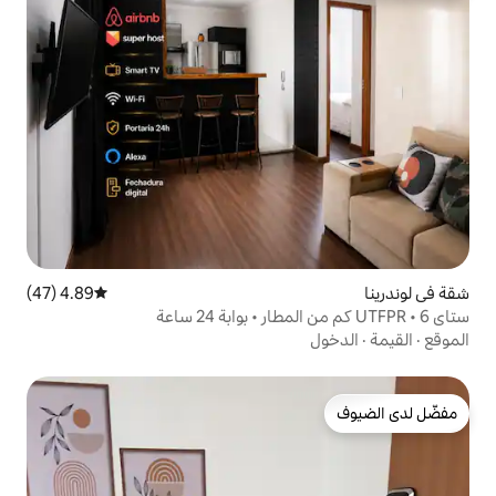
4.89 (47)
متوسط التقييم 4.89 من 5، 47 مراجعات