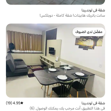
 كاملة - دوبلكس!
4.95 (19)
متوسط التقييم 4.95 من 5، 19 مراجعات
بك، يمكنك الوصول. (6)