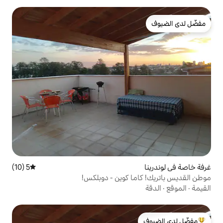
5 (10)
متوسط التقييم 5 من 5، 10 مراجعات
ا كوين - دوبلكس!