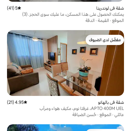
5 (41)
متوسط التقييم 5 من 5، 41 مراجعات
سكن، ما عليك سوى الحجز. (3)
4.95 (21)
متوسط التقييم 4.95 من 5، 21 مراجعات
افة