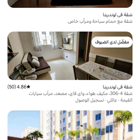
أب خاص.
4.86 (50)
متوسط التقييم 4.86 من 5، 50 مراجعات
وصول