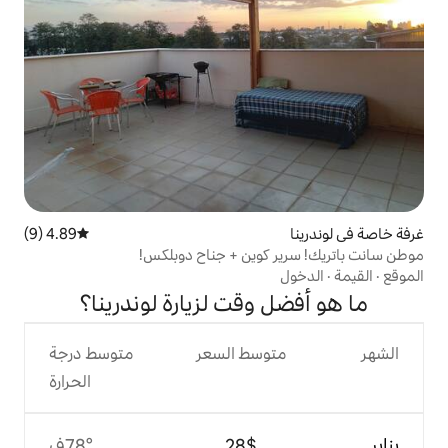
4.89 (9)
متوسط التقييم 4.89 من 5، 9 مراجعات
كوين + جناح دوبلكس!
وقت لزيارة لوندرينا؟
وسط السعر
متوسط درجة
الحرارة
$‏28
78°ف