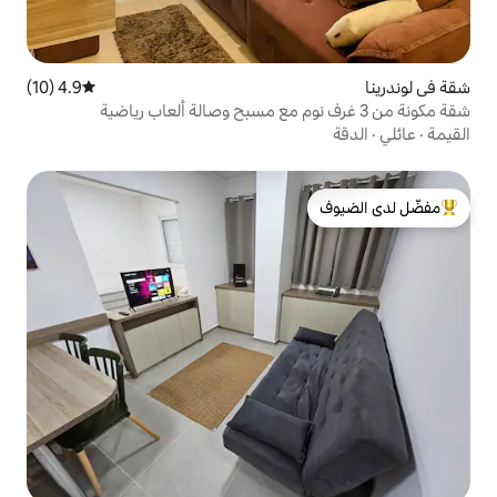
4.9 (10)
متوسط التقييم 4.9 من 5، 10 مراجعات
لدى الضيوف