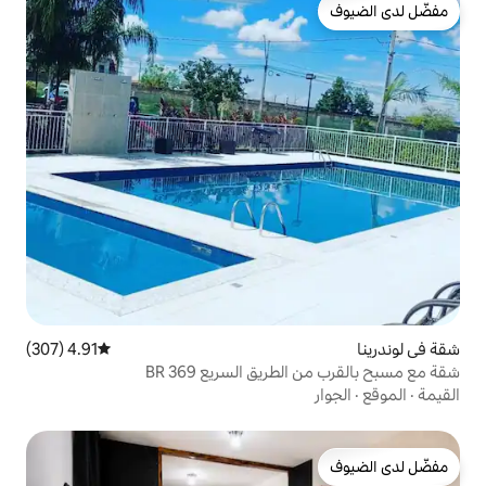
4.91 (307)
متوسط التقييم 4.91 من 5، 307 مراجعات
ق السريع BR 369