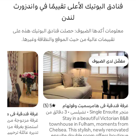
لأعلى تقييمًا في واندزورث
لندن
وف: حصلت فنادق البوتيك هذه على
 حيث الموقع والنظافة وغيرها.
غ
س
غ
ج
ا
م
م
م
م
و
ث وفولهام
5 (5)
متوسط التقييم 5 من 5، 5 مراجعات
م
متجر Single Ensuite • تشيلسي • 3 دقائق من
غرفة فندقية في مدينة وستمنست
4.68 (114)
متوسط التقييم 4.68 من 5، 114 مراجعات
ا
Stay in a 
ر
غرفة مزدوجة مريحة - هايد بارك – فندق أثينا
م
townhouse in 
استمتع بغرفة مزدوجة مريحة في فندقنا الذي
ا
Chelsea. This st
تديره عائلة ترحيبية، على بعد خطوات فقط من
و
ensuite double