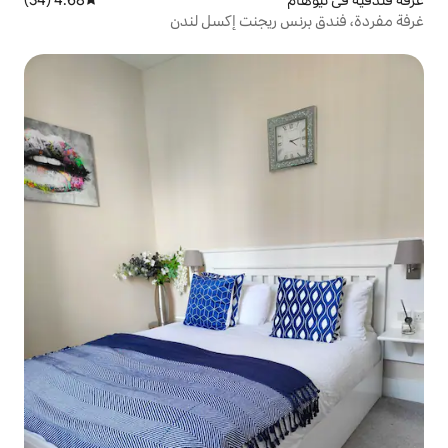
يجنت إكسل لندن