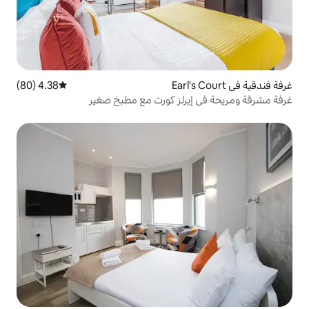
4.38 (80)
متوسط التقييم 4.38 من 5، 80 مراجعات
رلز كورت مع مطبخ صغير