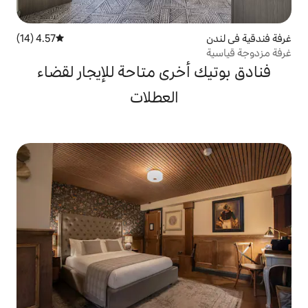
4.57 (14)
متوسط التقييم 4.57 من 5، 14 مراجعات
خرى متاحة للإيجار لقضاء
العطلات