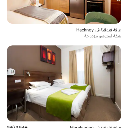
3.94 (96)
متوسط التقييم 3.94 من 5، 96 مراجعات