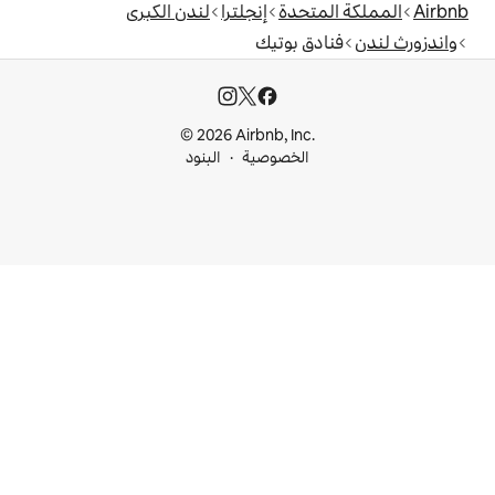
دة
إنجلترا
لندن الكبرى
بوتيك
© 2026 Airbnb, I
خصوصية
البنود