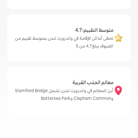
4
مة في واندزورث لندن بمتوسط تقييم من
قريبة
أبرز المعالم في واندزورث لندن، تشمل Stamford Bridge