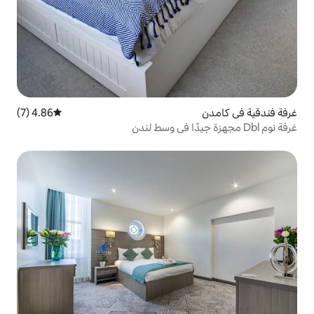
4.86 (7)
متوسط التقييم 4.86 من 5، 7 مراجعات