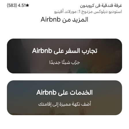
4.51 (583)
متوسط التقييم 4.51 من 5، 583 مراجعات
 من Airbnb
ر على Airbnb
رِّب شيئًا جديدًا
على Airbnb
هة مميزة إلى إقامتك