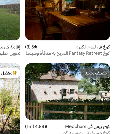
كوخ في لندن الكبرى
5 (3)
متوسط التقييم 5 من 5، 3 مراجعات
إقامة في مزرعة 
كوخ Fantasy Retreat المريح به مدفأة وسينما
تحويل حظيرة
المستنقعات
مضيف متميّز
مفضّل ل
مضيف متميّز
من أبرز ال
كوخ ريفي في Meopham
4.88 (151)
متوسط التقييم 4.88 من 5، 151 مراجعات
كوخ مستقر في نورستيد كورت