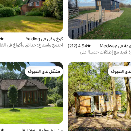
كوخ ريفي في Yalding
متوسط
اجتمع واسترخ: حدائق وأكواخ في الغا
في Medway
4.94 (212)
متوسط التقييم 4.94 من 5، 212 مراجعات
تنس
 فريد مع إطلالات جميلة على
دى الضيوف
مفضّل لدى الضيوف
بيوت المفضّلة لدى الضيوف
مفضّل لدى الضيوف
بيت الضيوف في Surrey
)
متوسط 