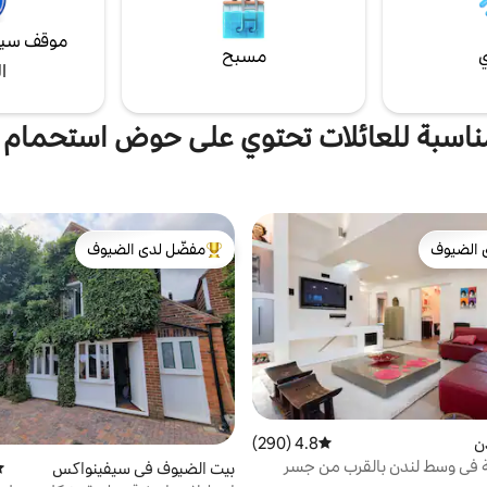
✓فناء ✓ بالقرب من 02 أرينا وغرينتش
موقف سيا
ي
مسبح
ا
ناسبة للعائلات تحتوي على حوض استحمام
 الضيوف
مفضّل لدى الضيوف
 الضيوف
من أبرز البيوت المفضّلة لدى الضيوف
ن
4.8 (290)
متوسط التقييم 4.8 من 5، 290 مراجعات
في وسط لندن بالقرب من جسر
بيت الضيوف في سيفينواكس
مت