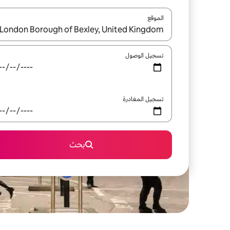
الموقع
عند توفر النتائج، انتقل باستخدام السهمين لأعلى ولأسف
تسجيل الوصول
تسجيل المغادرة
بحث