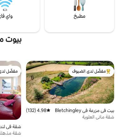
(50 دقيقة).
مطبخ
واي فا
بيوت م
مفضّل لدى الضيوف
مفضّل لدى
من أبرز البيوت المفضّلة لدى الضيوف
مفضّل لدى
بيت في مزرعة في Bletchingley
4.98 (132)
متوسط التقييم 4.98 من 5، 132 مراجعات
شقة ماتي العلوية
شقة في لند
شقة مذهلة 
لندن