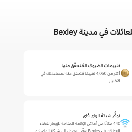
ت في مدينة Bexley
تقييمات الضيوف المُتحقَّق منها
أكثر من 4,050 تقييمًا مُتحقق منه لمساعدتك في
الاختيار
توفُّر شبكة الواي فاي
440 مكانًا من أماكن الإقامة المتاحة للإيجار لقضاء
العطلات في Bexley يوفّر الوصول إلى شبكة الواي فاي