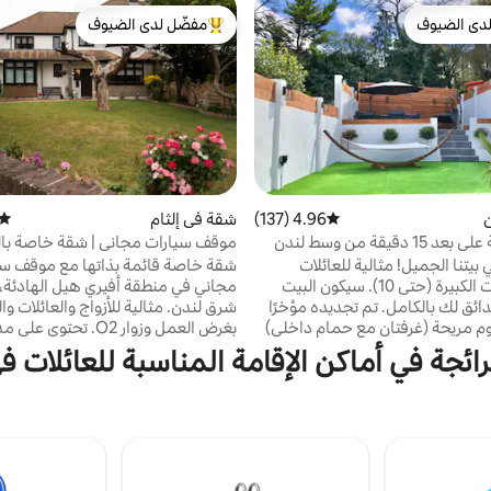
دى الضيوف
مفضّل لدى الضيوف
بيوت المفضّلة لدى الضيوف
من أبرز البيوت المفضّلة لدى الضيوف
ن
4.96 (137)
متوسط التقييم 4.96 من 5، 137 مراجعات
شقة في إلثام
متوس
واحة مخفية على بعد 15 دقيقة من وسط لندن
موقف سيارات مجاني | شقة خاصة با
)
O2 وغرينتش
مرحبًا بك في بيتنا الجميل! مثالية للعائلات
شقة خاصة قائمة بذاتها مع موقف سي
والمجموعات الكبيرة (حتى 10). سيكون البيت
مجاني في منطقة أفيري هيل الهادئة،
ائق لك بالكامل. تم تجديده مؤخرًا
شرق لندن. مثالية للأزواج والعائلات و
ف نوم مريحة (غرفتان مع حمام داخلي)
بغرض العمل وزوار O2. ت
للتواصل الاجتماعي وحدائق على
وسرير بمقاس كينج وسرير فردي وسرير 
ائجة في أماكن الإقامة المناسبة للعائلات في xley
الأبيض المتوسط تقع على طريق سكني
وغرفة استحمام ومنطقة معيشة ومط
هادئ. نحن على بعد 20 دقيقة سيرًا على الأقدام
وواي
لويتش. من هنا يمكنك الوصول إلى
غرينتش وبلاكهيث وقصر إلثام وذا أو تو
Excel (4 دقائق)، كناري وارف (8 دقائق)، وشارع
ليفربول (15 دقيقة)، وطريق توتنهام كورت (20
أشخاص ✓ موقف سيارات مجّاني ✓ 
دقيقة)، وبادينغتون (26 دقيقة)، ومطار هيثرو
وصول ذاتي ✓ مدخل خاص ✓ واي فا