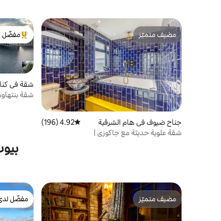
مضيف متميّز
مفضّل ل
مضيف متميّز
من أبرز ال
شقة في كنا
شقة بنتهاوس
جناح ضيوف في هام الشرقية
4.92 (196)
متوسط التقييم 4.92 من 5، 196 مراجعات
شقة علوية حديثة مع جاكوزي |
ExCeL/O2/Westfield | سينما
بيوت
مضيف متميّز
مفضّل لدى
مضيف متميّز
مفضّل لدى