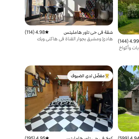
شقة في حي تاور هامليتس
4.98 (114)
متوسط التقييم 4.98 من 5، 114 مراجعات
هادئ ومشرق بجوار القناة في هاكني ويك
4.99 (144)
 التقييم 4.99 من 5، 144 مراجعات
بات وأكواخ
مفضّل لدى الضيوف
من أبرز البيوت المفضّلة لدى الضيوف
4.94 (599
التقييم 4.94 من 5، 599 مراجعات
كوخ في حي تاور هامليتس
4.95 (195)
متوسط التقييم 4.95 من 5، 195 مراجعات