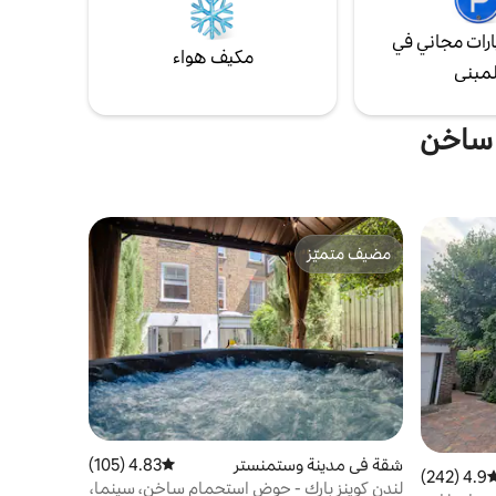
رات مجاني في
مكيف هواء
لمبنى
 ساخن
مضيف متميّز
مضيف متميّز
شقة في مدينة وستمنستر
4.83 (105)
متوسط التقييم 4.83 من 5، 105 مراجعات
4.9 (242)
وسط التقييم 4.9 من 5، 242 مراجعات
لندن كوينز بارك - حوض استحمام ساخن، سينما،