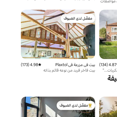
، مواصفات
ألعاب
مفضّل لدى الضيوف
مفضّل لدى الضيوف
4.87 (134)
ط التقييم 4.87 من 5، 134 مراجعات
بيت في مزرعة في Plaxtol
4.98 (173)
متوسط التقييم 4.98 من 5، 173 مراجعات
ريات..."
بيت فاخر فريد من نوعه قائم بذاته
يفة
مفضّل لدى الضيوف
من أبرز البيوت المفضّلة لدى الضيوف