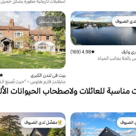
اسطبلات تاريخية مطورة بشكل جميل
عالية
دى الضيوف
مضيف متميّز
بيوت المفضّلة لدى الضيوف
مضيف متميّز
ري وارف
4.98 (169)
متوسط التقييم 4.98 من 5، 169 مراجعات
 رائجة بجانب المياه
بيت في لندن الكبرى
متوس
مايلاندز فارم هاوس – "حيث تُصنع الذك
 مناسبة للعائلات ولاصطحاب الحيوانات الأل
 الضيوف
مفضّل لدى الضيوف
 الضيوف
من أبرز البيوت المفضّلة لدى الضيوف