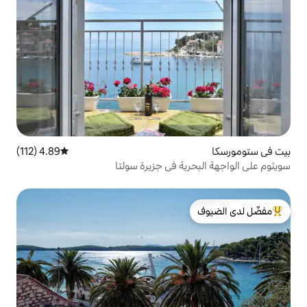
4.89 (112)
متوسط التقييم 4.89 من 5، 112 مراجعات
ة في جزيرة سولتا
لدى الضيوف