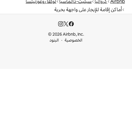
-دالماسيا
لوكفا روغوزنيتسا
ى واجهة بحرية
© 2026 Airbnb, I
خصوصية
البنود