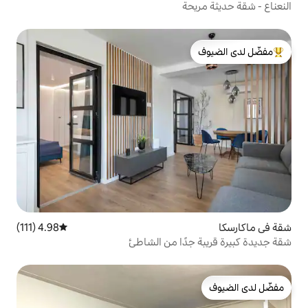
ة
لدى الضيوف
4.98 (111)
متوسط التقييم 4.98 من 5، 111 مراجعات
ًا من الشاطئ