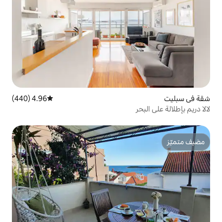
4.96 (440)
متوسط التقييم 4.96 من 5، 440 مراجعات