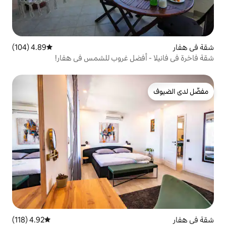
4.89 (104)
متوسط التقييم 4.89 من 5، 104 مراجعات
فضل غروب للشمس في هفار!
4.92 (118)
متوسط التقييم 4.92 من 5، 118 مراجعات