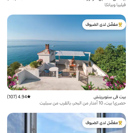
لدى الضيوف
4.94 (107)
متوسط التقييم 4.94 من 5، 107 مراجعات
لدى الضيوف