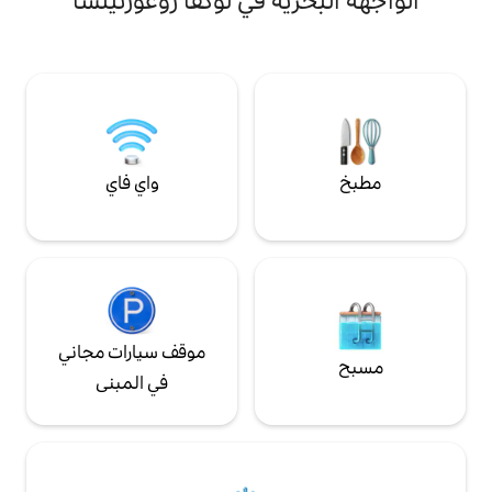
ية في لوكفا روغوزنيتسا
 مثالي للقراءة أو
رخاء مع القهوة/الشاي /
دة، أو كمساحة لألواح
أو الأسرة/الألعاب
واي فاي
موقف سيارات مجاني
في المبنى