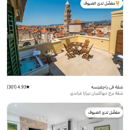
لدى الضيوف
4.93 (301)
متوسط التقييم 4.93 من 5، 301 مراجعات
راندي