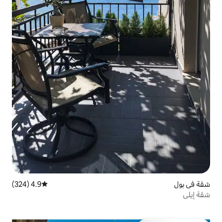
4.9 (324)
متوسط التقييم 4.9 من 5، 324 مراجعات