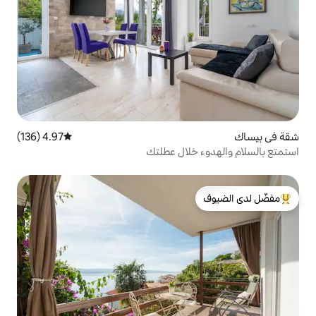
4.97 (136)
متوسط التقييم 4.97 من 5، 136 مراجعات
لال عطلتك
لدى الضيوف