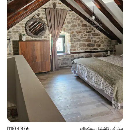
4.97 (118)
متوسط التقييم 4.97 من 5، 118 مراجعات