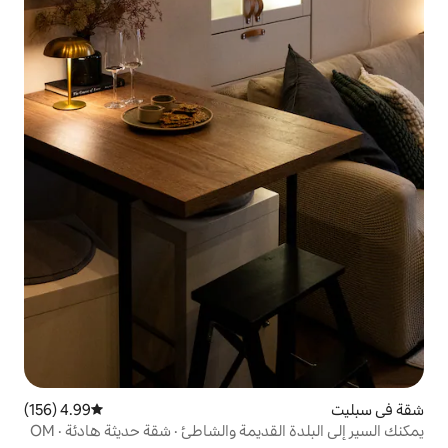
4.99 (156)
متوسط التقييم 4.99 من 5، 156 مراجعات
ديمة والشاطئ · شقة حديثة هادئة · OM