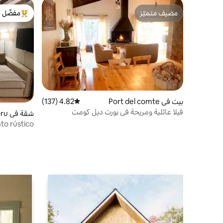
مضيف متميّز
مفضّل ل
مضيف متميّز
من أبرز ال
بيت في Port del comte
4.82 (137)
متوسط التقييم 4.82 من 5، 137 مراجعات
فيلا عائلية ومريحة في بورت ديل كومت
شقة
nys
o rústico