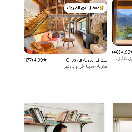
مفضّل لدى الضيوف
من أبرز البيوت المفضّلة لدى الضيوف
4.96 (46)
سط التقييم 4.96 من 5، 46 مراجعات
ل كافال.
بيت في مزرعة في Olius
4.99 (177)
متوسط التقييم 4.99 من 5، 177 مراجعات
مزرعة جميلة في وادٍ ونهر