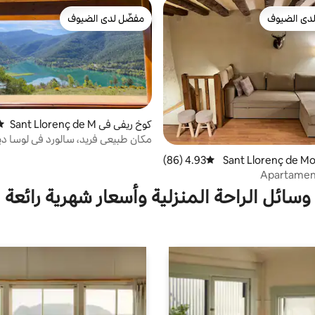
دى الضيوف
مفضّل لدى الضيوف
بيوت المفضّلة لدى الضيوف
مفضّل لدى الضيوف
كوخ ريفي في Sant Llorenç de M
متو
orunys
مكان طبيعي فريد، سالورد في لوسا دي
 في Sant Llorenç de Moru
4.93 (86)
متوسط التقييم 4.93 من 5، 86 مراجعات
Apartament
وسائل الراحة المنزلية وأسعار شهرية رائعة