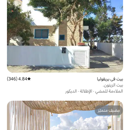
4.84 (346)
متوسط التقييم 4.84 من 5، 346 مراجعات
الديكور