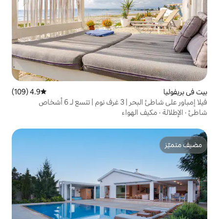
4.9 (109)
متوسط التقييم 4.9 من 5، 109 مراجعات
أشخاص
واء