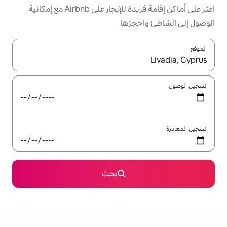
اعثر على أماكن إقامة فريدة للإيجار على Airbnb مع إمكانية
جزها
ل باستخدام السهمين لأعلى ولأسفل أو استكشف عن طريق اللمس أو السحب.
بحث