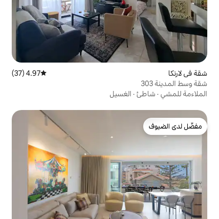
4.97 (37)
متوسط التقييم 4.97 من 5، 37 مراجعات
الغسيل