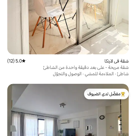
5.0 (12)
متوسط التقييم 5.0 من 5، 12 مراجعات
قة واحدة من الشاطئ
الوصول والتجوّل
لدى الضيوف