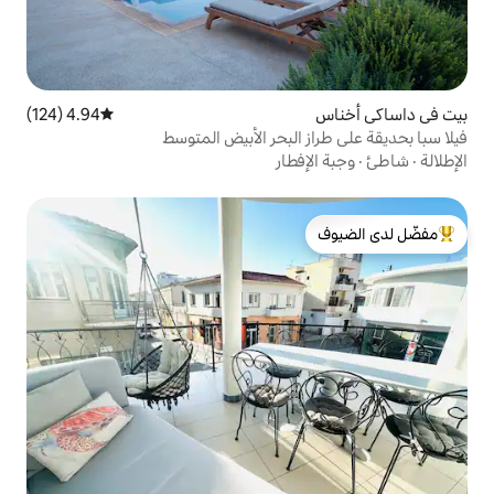
4.94 (124)
متوسط التقييم 4.94 من 5، 124 مراجعات
البحر الأبيض المتوسط
طار
لدى الضيوف