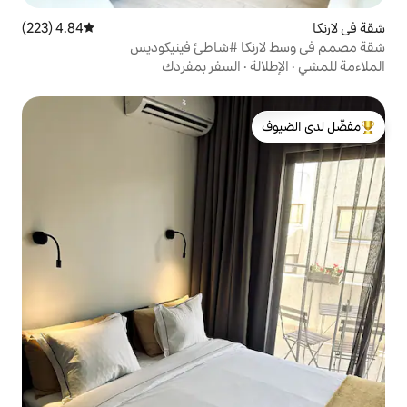
4.84 (223)
متوسط التقييم 4.84 من 5، 223 مراجعات
ا #شاطئ فينيكوديس
السفر بمفردك
لدى الضيوف