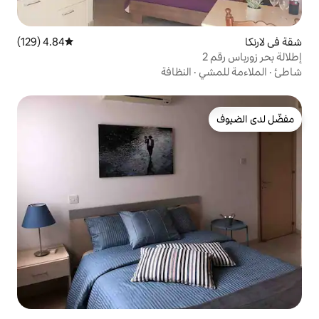
4.84 (129)
متوسط التقييم 4.84 من 5، 129 مراجعات
النظافة