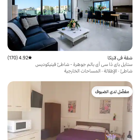
4.92 (170)
متوسط التقييم 4.92 من 5، 170 مراجعات
 جوهرة - شاطئ فينيكوديس
 الخارجية