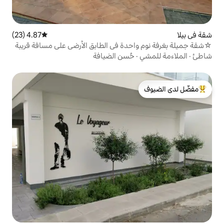
4.87 (23)
متوسط التقييم 4.87 من 5، 23 مراجعات
حدة في الطابق الأرضي على مسافة قريبة
حُسن الضيافة
لدى الضيوف