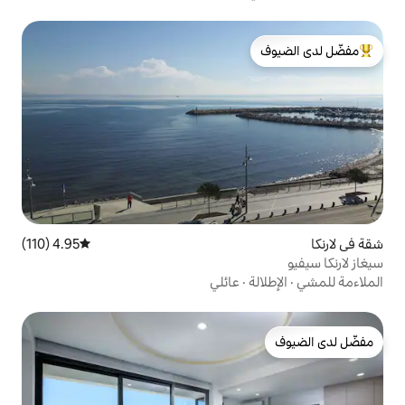
لدى الضيوف
4.95 (110)
متوسط التقييم 4.95 من 5، 110 مراجعات
عائلي