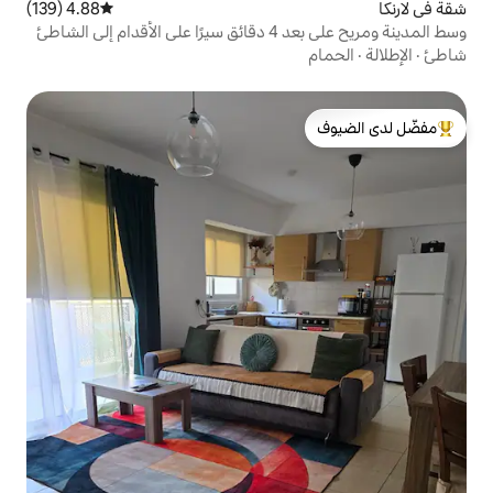
4.88 (139)
متوسط التقييم 4.88 من 5، 139 مراجعات
وسط المدينة ومريح على بعد 4 دقائق سيرًا على الأقدام إلى الشاطئ
لدى الضيوف