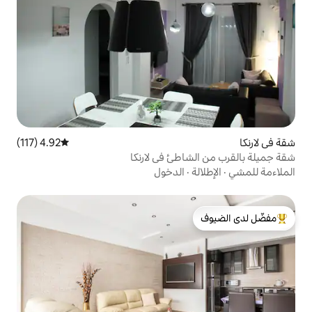
4.92 (117)
متوسط التقييم 4.92 من 5، 117 مراجعات
طئ في لارنكا
الدخول
لدى الضيوف