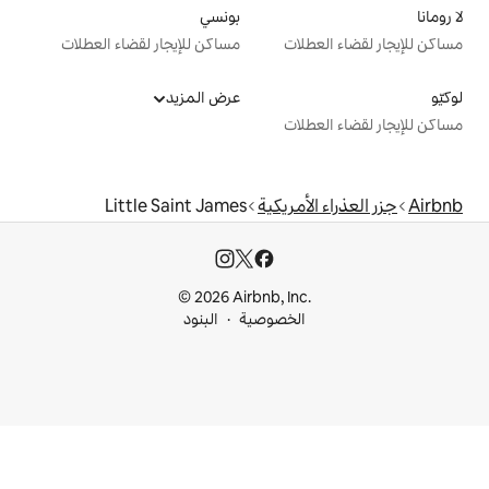
بونسي
ت
مساكن للإيجار لقضاء العطلات
عرض المزيد
ت
ريكية
Little Saint James
© 2026 Airbnb, I
خصوصية
البنود