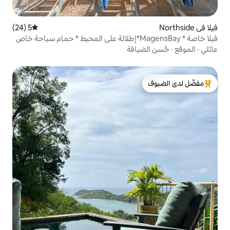
5 (24)
متوسط التقييم 5 من 5، 24 مراجعات
افة
لدى الضيوف