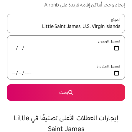
ة على Airbnb
ل باستخدام السهمين لأعلى ولأسفل أو استكشف عن طريق اللمس أو السحب.
بحث
إيجارات العطلات الأعلى تصنيفًا في Little
Saint Jam