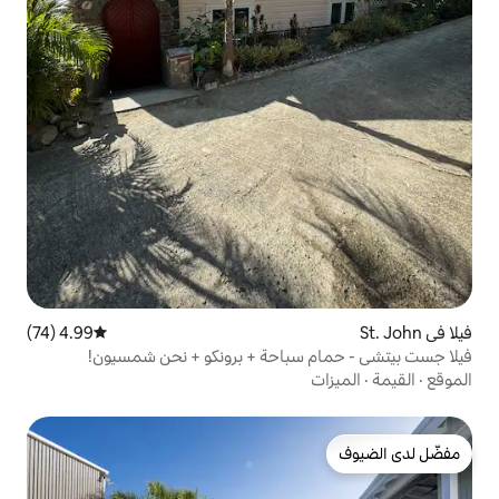
4.99 (74)
متوسط التقييم 4.99 من 5، 74 مراجعات
باحة + برونكو + نحن شمسيون!