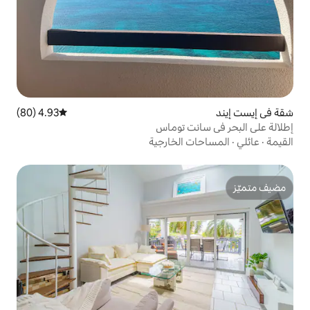
4.93 (80)
متوسط التقييم 4.93 من 5، 80 مراجعات
ت توماس
الخارجية