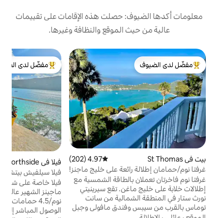
: حصلت هذه الإقامات على تقييمات
 الموقع والنظافة وغيرها.
كو
مفضّل لدى الضيوف
لدى الضيوف
من أبرز البيوت المفضّلة لدى الضيوف
س
ه
و
و
ه
ا
ا
س
ا
س
ي
4.97 (202)
متوسط التقييم 4.97 من 5، 202 مراجعات
فيلا في Northside
4.91 (137)
متوسط التقييم 4.91 من 5، 137 مراجعات
ا
ائعة على خليج ماجنز!
فيلا سيلفيش بيتشفرونت ماجنز باي سانت
 بالطاقة الشمسية مع
توماس!
م
فيلا خاصة على شاطئ البحر على شاطئ خليج
اغن. تقع سيرينيتي
ا
ماجينز الشهير عالميًا! عقار مكون من 5 غرف
شمالية من سانت
نوم/4.5 حمامات مواجه للمحيط مع إمكانية
وفندق مافولي وجبل
الوصول المباشر إلى الشاطئ. يضم كوخًا مكونًا
مل. استئجار سيارة