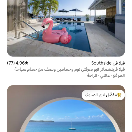
4.96 (77)
متوسط التقييم 4.96 من 5، 77 مراجعات
تي نوم وحمامين ونصف مع حمام سباحة
لدى الضيوف