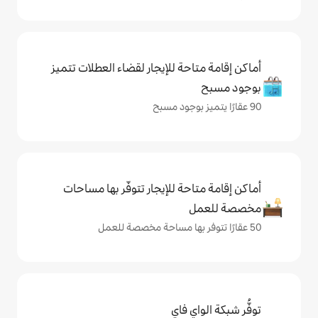
حة للإيجار لقضاء العطلات تتميز
حة للإيجار تتوفّر بها مساحات
ي فاي