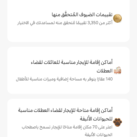
المُتحقَّق منها
يجار مناسبة للعائلات لقضاء
حة للإيجار لقضاء العطلات مناسبة
ة
ى 70 مكان إقامة متاحًا للإيجار تسمح باصطحاب