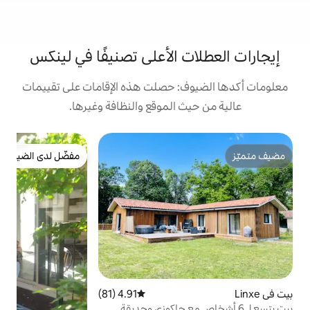
 الأعلى تصنيفًا في لينكس
: حصلت هذه الإقامات على تقييمات
 الموقع والنظافة وغيرها.
بي
مفضّل لدى الضيوف
T4 لينك
مفضّل لدى الضيوف
ف
م
و
ا
ا
م
م
4.91 (81)
متوسط التقييم 4.91 من 5، 81 مراجعات
ش
خاص مع جاكوزي وحديقة
ا