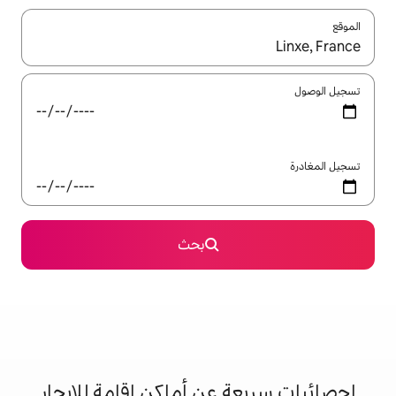
ل باستخدام السهمين لأعلى ولأسفل أو استكشف عن طريق اللمس أو السحب.
بحث
 عن أماكن إقامة للإيجار