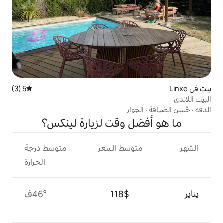
5 (3)
متوسط التقييم 5 من 5، 3 مراجعات
وار
 وقت لزيارة لينكس؟
وسط السعر
متوسط درجة
الحرارة
$‏118
46°ف