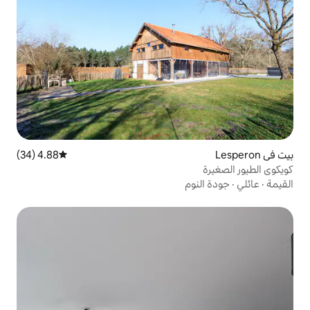
4.88 (34)
متوسط التقييم 4.88 من 5، 34 مراجعات