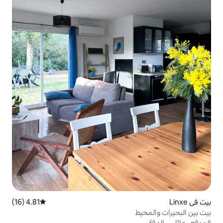
4.81 (16)
متوسط التقييم 4.81 من 5، 16 مراجعات