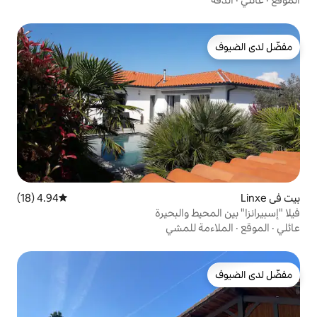
4.94 (18)
متوسط التقييم 4.94 من 5، 18 مراجعات
 والبحيرة
للمشي