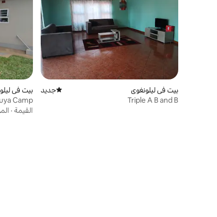
بيت في ليلونغوي
جديد
مكان إقامة جديد
بيت في ليلو
buya Camp
Triple A B and B
القيمة
·
الم