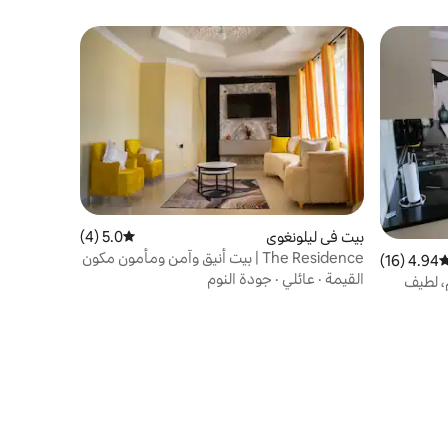
بيت في ليلونغوي
5.0 (4)
متوسط التقييم 5.0 من 5، 4 مراجعات
The Residence | بيت أنيق وآمن ومأمون مكون
4.94 (16)
وسط التقييم 4.94 من 5، 16 مراجعات
من 3 غرف نوم
القيمة
·
عائلي
·
جودة النوم
ن 3 غرف نوم، لطيف