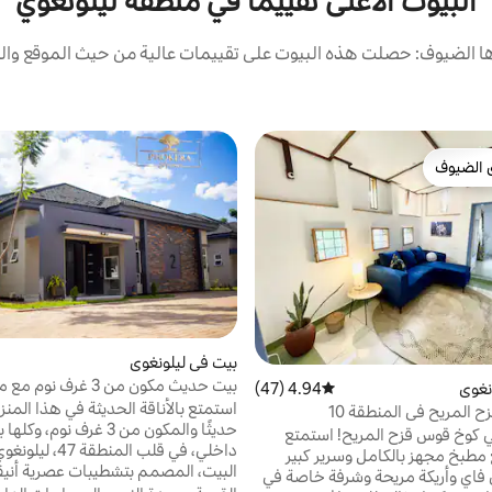
البيوت الأعلى تقييمًا في منطقة ليلونغوي
 الضيوف: حصلت هذه البيوت على تقييمات عالية من حيث الموقع والن
 الضيوف
 الضيوف
بيت في ليلونغوي
بيت حديث مكون من 3 غرف 
نغوي
4.94 (47)
متوسط التقييم 4.94 من 5، 47 مراجعات
ومحول كهربائي
استمتع بالأناقة الحديثة في هذا المنز
 المريح في المنطقة 10
حديثًا والمكون من 3 غرف نوم، و
ي كوخ قوس قزح المريح! استمتع
داخلي، في قلب المنطق
مطبخ مجهز بالكامل وسرير كبير
البيت، المصمم بتشطيبات عصرية أني
فاي وأريكة مريحة وشرفة خاصة في
مميزة وتصميم داخلي منسق بشكل ج