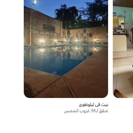
بيت في ليلونغوي
شقق MJ: غروب الشمس