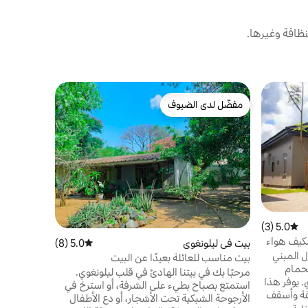
ظافة وغيرها.
بيت في ليل
مفضّل لدى الضيوف
مضيف متم
تاون هاوس أني
مفضّل لدى الضيوف
مضيف متم
الحمامات ا
تلفزيون ذك
استمتع بطا
وموقع متمي
الموقع
·
الد
الأقدام من 
هذا البيت ال
للعائلات أو
5.0 (3)
متوسط التقييم 5.0 من 5، 3 مراجعات
عطلة فاخرة،
نوم مع مكيف هواء
بيت في ليلونغوي
5.0 (8)
متوسط التقييم 5.0 من 5، 8 مراجعات
والخصوصية
ل المبني
بيت مناسب للعائلة بعيدًا عن البيت
كلها بحمام
مرحبًا بك في بيتنا الهادئ في قلب ليلونغوي.
ة 47، ليلونغوي. يوفر هذا
استمتع بصباح بطيء على الشرفة، أو استرخ في
قة وأسقف
الأرجوحة الشبكية تحت الأشجار، أو دع الأطفال
ميل،