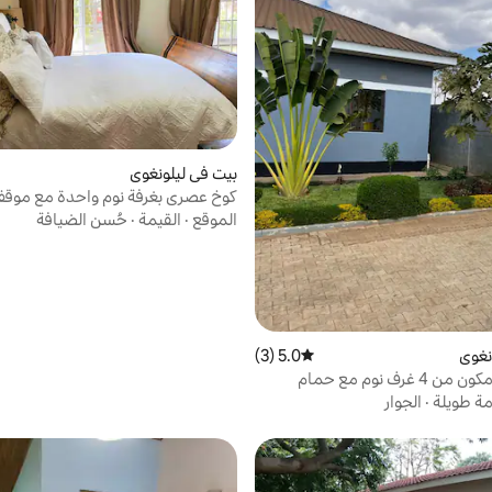
بيت في ليلونغوي
كوخ عصري بغرفة نوم واحدة مع موق
للسيارات + واي فاي (2 جيجا بايت)
الموقع
·
القيمة
·
حُسن الضيافة
نغوي
5.0 (3)
متوسط التقييم 5.0 من 5، 3 مراجعات
بيت عصري مكون من 4 غرف نوم مع حمام
مة طويلة
·
الجوار