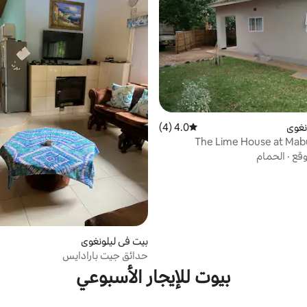
نغوي
4.0 (4)
متوسط التقييم 4.0 من 5، 4 مراجعات
The Lime House at Ma
وقع
·
الحمام
بيت في ليلونغوي
حدائق جيت بارادايس
بيوت للإيجار الأسبوعي