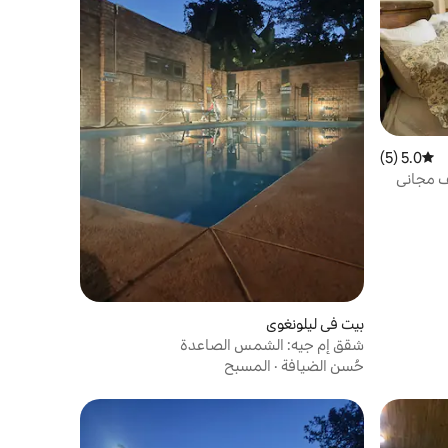
5.0 (5)
متوسط التقييم 5.0 من 5، 5 مراجعات
ف مجاني
بيت في ليلونغوي
شقق إم جيه: الشمس الصاعدة
حُسن الضيافة
·
المسبح