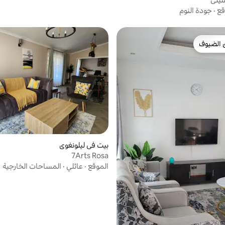
قع
·
جودة النوم
 الضيوف
 الضيوف
بيت في ليلونغوي
7Arts Rosa
الموقع
·
عائلي
·
المساحات الخارجية