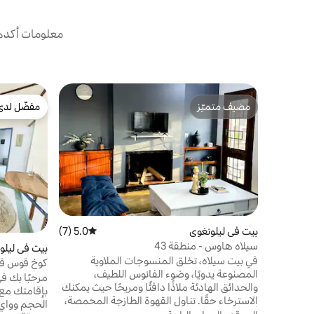
معلومات أكدها
مضيف متميّز
مفضّل لدى
مضيف متميّز
مفضّل لدى
بيت في ليلونغوي
5.0 (7)
متوسط التقييم 5.0 من 5، 7 مراجعات
سيلاه هاوس - منطقة 43
بيت في ليلو
في بيت سيلاه، تخلق المنسوجات الملاوية
كوخ قوس قزح
المصنوعة يدويًا، وضوء الفانوس اللطيف،
مرحبًا بك ف
والحدائق الهادئة ملاذًا دافئًا ومريحًا حيث يمكنك
بإقامتك مع 
الاسترخاء حقًا. تناول القهوة الطازجة المحمصة،
الحجم وواي 
أو استمتع بمشاهدة النجوم على حديقتنا