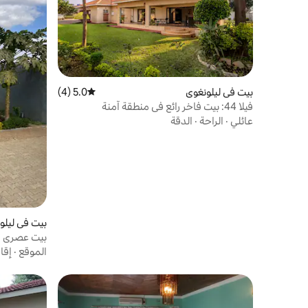
بيت في ليلونغوي
5.0 (4)
متوسط التقييم 5.0 من 5، 4 مراجعات
فيلا 44: بيت فاخر رائع في منطقة آمنة
عائلي
·
الراحة
·
الدقة
بيت في ليلو
سباحة
الموقع
·
إقا