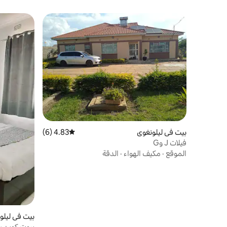
بيت في ليلونغوي
4.83 (6)
متوسط التقييم 4.83 من 5، 6 مراجعات
فيلات J وG
الموقع
·
مكيف الهواء
·
الدقة
بيت في ليلو
بيوت كوين 