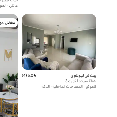
عائلي
·
المو
مفضّل لدى
مفضّل لدى
بيت في ليلونغوي
5.0 (4)
متوسط التقييم 5.0 من 5، 4 مراجعات
شقة سيجما كورت 3
الموقع
·
المساحات الداخلية
·
الدقة