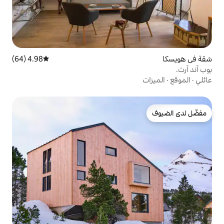
4.98 (64)
متوسط التقييم 4.98 من 5، 64 مراجعات