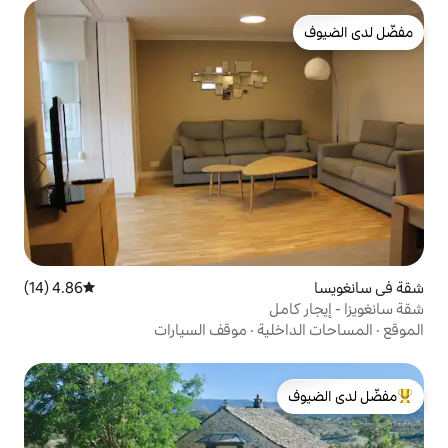
4.86 (14)
متوسط التقييم 4.86 من 5، 14 مراجعات
ية
·
موقف السيارات
لدى الضيوف