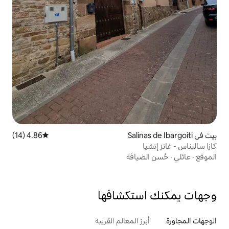
4.86 (14)
متوسط التقييم 4.86 من 5، 14 مراجعات
افة
تكشافها
 المعالم القريبة