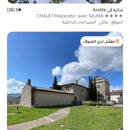
5 (26)
متوسط التقييم 5 من 5، 26 مراجعات
الداخلية
لدى الضيوف