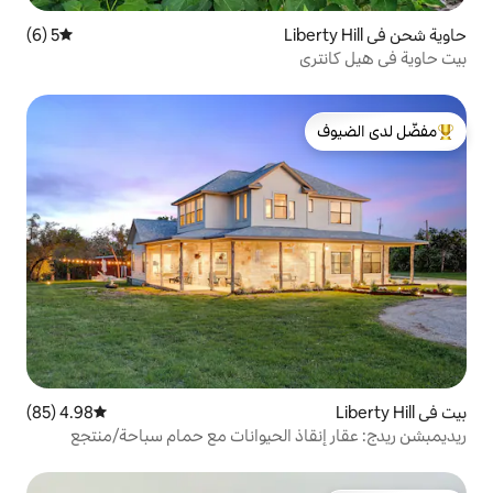
5 (6)
متوسط التقييم 5 من 5، 6 مراجعات
لدى الضيوف
4.98 (85)
متوسط التقييم 4.98 من 5، 85 مراجعات
ذ الحيوانات مع حمام سباحة/منتجع