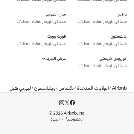
سان أنطونيو
ت
مساكن للإيجار لقضاء العطلات
فورت وورث
ت
مساكن للإيجار لقضاء العطلات
عرض المزيد
ت
دة
تكساس
ويليامسون
ليبرتي هيل
© 2026 Airbnb, I
خصوصية
البنود