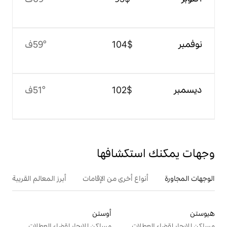
$‏104
59°ف
$‏102
51°ف
تكشافها
ع أخرى من الإقامات
أبرز المعالم القريبة
أوستن
ت
مساكن للإيجار لقضاء العطلات