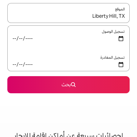
ل باستخدام السهمين لأعلى ولأسفل أو استكشف عن طريق اللمس أو السحب.
بحث
 عن أماكن إقامة للإيجار