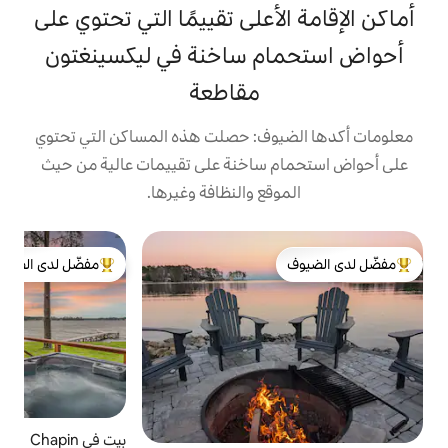
على تقييمًا التي تحتوي على
 ساخنة في ليكسينغتون
مقاطعة
ف: حصلت هذه المساكن التي تحتوي
ساخنة على تقييمات عالية من حيث
ع والنظافة وغيرها.
بي
مفضّل لدى الضيوف
،
لدى الضيوف
من أبرز البيوت المفضّلة لدى الضيوف
e
ب
ا
ا
ل
ا
ا
بيت في Chapin
4.95 (125)
متوسط التقييم 4.95 من 5، 125 مراجعات
ح