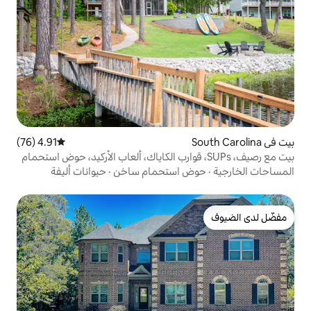
4.91 (76)
متوسط التقييم 4.91 من 5، 76 مراجعات
 رصيف، SUPs، قوارب الكاياك، ألعاب الأركيد، حوض استحمام
 استحمام ساخن
·
حيوانات أليفة