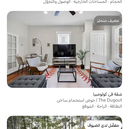
ية
·
الوصول والتجوّل