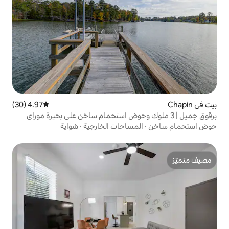
4.97 (30)
متوسط التقييم 4.97 من 5، 30 مراجعات
مساحات الخارجية
·
شواية