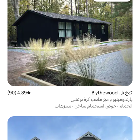
4.89 (90)
متوسط التقييم 4.89 من 5، 90 مراجعات
 بوتشي
ساخن
·
منتزهات