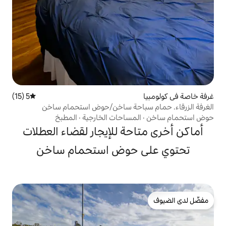
5 (15)
متوسط التقييم 5 من 5، 15 مراجعات
باحة ساخن/حوض استحمام ساخن
مساحات الخارجية
·
المطبخ
حة للإيجار لقضاء العطلات
 حوض استحمام ساخن