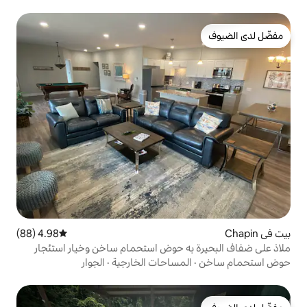
4.98 (88)
متوسط التقييم 4.98 من 5، 88 مراجعات
ه حوض استحمام ساخن وخيار استئجار
مساحات الخارجية
·
الجوار