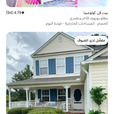
4.79 (94)
متوسط التقييم 4.79 من 5، 94 مراجعات
ية
·
جودة النوم