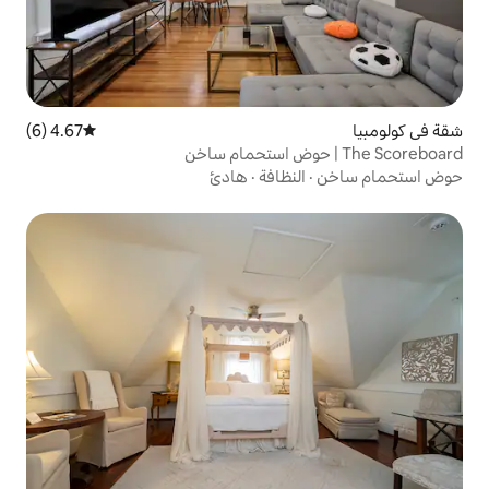
4.67 (6)
متوسط التقييم 4.67 من 5، 6 مراجعات
نظافة
·
هادئ