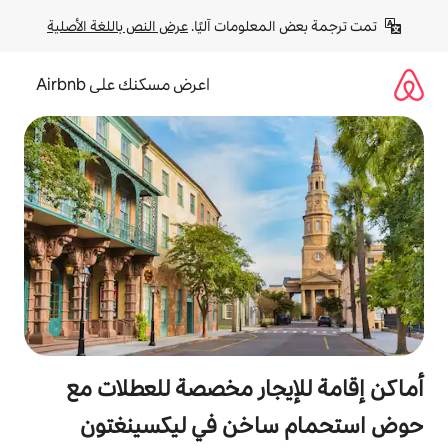
لومات آليًا. 
عرض النص باللغة الأصلية
اعرض مسكنك على Airbnb
جار مخصصة للعطلات مع
خن في ليكسينغتون