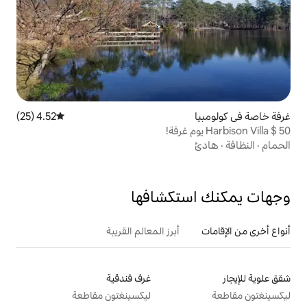
4.52 (25)
متوسط التقييم 4.52 من 5، 25 مراجعات
تكشافها
أبرز المعالم القريبة
غرف فندقية
ليكسينغتون مقاطعة