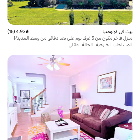
4.93 (15)
متوسط التقييم 4.93 من 5، 15 مراجعات
ة
·
عائلي