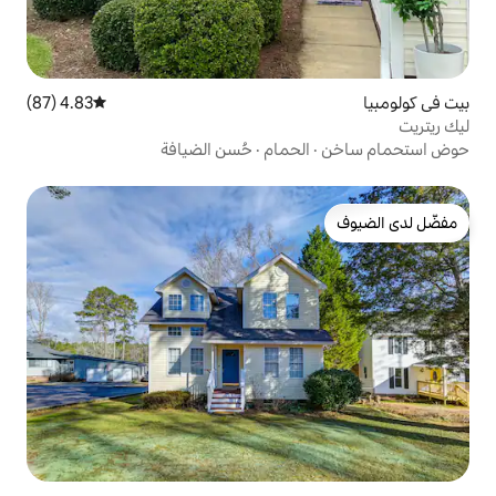
4.83 (87)
متوسط التقييم 4.83 من 5، 87 مراجعات
حمام
·
حُسن الضيافة