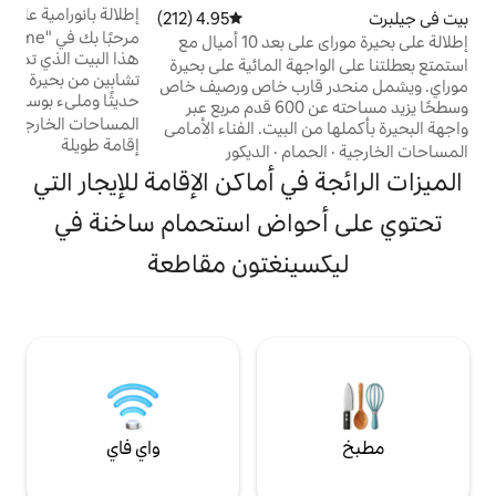
إطلالة بانورامية على البحيرة مع حوض استحمام
4.95 (212)
متوسط التقييم 4.95 من 5، 212 مراجعات
ا
ساخن
مرحبًا بك في "Sunshine and Naptime" - يقع
(
إطلالة على بحيرة موراي على بعد 10 أميال مع
هذا البيت الذي تم تجديده حديثًا على جانب
ا
ة المائية على بحيرة
تشابين من بحيرة موراي. البيت بأكمله مفروش
و
رب خاص ورصيف خاص
حديثًا ومليء بوسائل الراحة. يقع هذا الكوخ
وسطحًا يزيد مساحته عن 600 قدم مربع عبر
المكون من 3 غرف نوم على واجهة بحيرة على
المساحات الخارجية
·
حوض استحمام ساخن
·
واجهة البحيرة بأكملها من البيت. الفناء الأمامي
نقطة بإطلالات بانورامية بزاوية 180 درجة. تعرض
إقامة طويلة
 والفريسبي والأنشطة
ام
·
الديكور
أسقف الصنوبر الريفية المقببة النوافذ الممتدة
يج برحلات الكاياك
ي أماكن الإقامة للإيجار التي
من الجدار إلى الجدار لإطلالة ستخطف أنفاسك.
كوب القوارب
يمكنك مشاهدة شروق الشمس وغروبها من
مائية. لقد قمنا بتضمين قوارب
واض استحمام ساخنة في
غرفة المعيشة أو من سطح مساحته 600 قدم
ركة تأجير زوارق إذا
مربع. يوجد حوض استحمام ساخن وقاربي كاياك
كنت ترغب في تسليم قارب. يحتوي موقف
نغتون مقاطعة
ولوح شوفلبورد ورصيف خاص.
السيارات الذي تبلغ مساحته 0.4 فدان على الكثير
لجميع الضيوف.
واي فاي