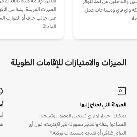
أماكن الإقامة هذه بالعديد م
ين والعاملين عن بُعد تتوفر
الميزات الفريدة، بدءًا من الأك
كة واي فاي ومساحات عمل
على جانب جرف أو القوارب الس
ة.
الهادئة.
الميزات والامتيازات للإقامات الطويلة
المرونة التي تحتاج إليها
أس
يمكنك اختيار تواريخ تسجيل الوصول وتسجيل
أس
المغادرة بدقة والحجز بسهولة عبر الإنترنت، دون أي
شه
التزام إضافي أو تقديم مستندات ورقية.*