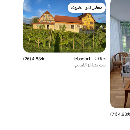
مفضّل لدى الضيوف
مفضّل لدى الضيوف
شقة في Liebsdorf
4.88 (26)
متوسط التقييم 4.88 من 5، 26 مراجعات
بيت تشارلز القديم
4.93 (71)
توسط التقييم 4.93 من 5، 71 مراجعات