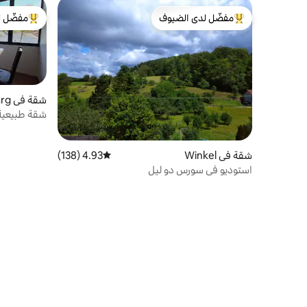
مفضّل لدى الضيوف
مفضّل ل
من أبرز البيوت المفضّلة لدى الضيوف
من أبرز ال
شقة في Oberlarg
شقة طبيعية
شقة في Winkel
4.93 (138)
متوسط التقييم 4.93 من 5، 138 مراجعات
استوديو في سورس دو ليل