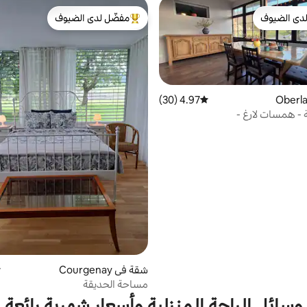
دى الضيوف
مفضّل لدى الضيوف
بيوت المفضّلة لدى الضيوف
من أبرز البيوت المفضّلة لدى الضيوف
4.97 (30)
متوسط التقييم 4.97 من 5، 30 مراجعات
 - همسات لارغ -
شقة في Courgenay
م
مساحة الحديقة
وسائل الراحة المنزلية وأسعار شهرية رائعة