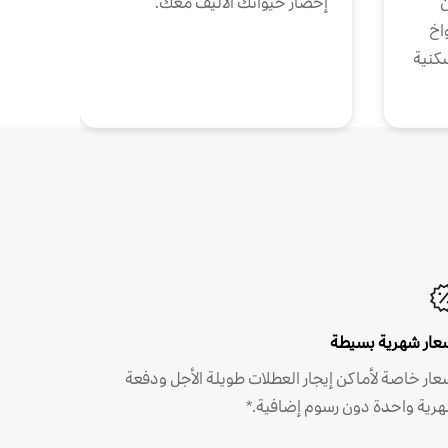
ن
إحضار حيوانك الأليف معك.
واخ
كنية
عار شهرية بسيطة
عار خاصة لأماكن إيجار العطلات طويلة الأجل ودفعة
رية واحدة دون رسوم إضافية.*