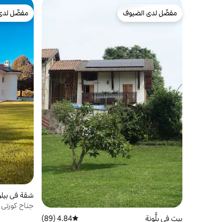
مفضّل لدى الضيوف
مفضّل لدى
مفضّل لدى الضيوف
مفضّل لدى
شقة في بيلو
جناح كورتي 
بيت في بِلُّونة
4.84 (89)
متوسط التقييم 4.84 من 5، 89 مراجعات