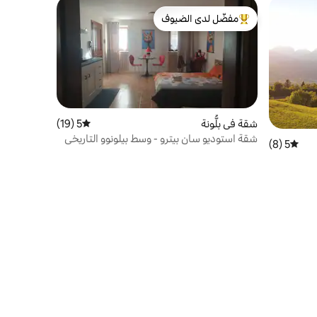
مفضّل لدى الضيوف
من أبرز البيوت المفضّلة لدى الضيوف
شقة في بِلُّونة
5 (19)
متوسط التقييم 5 من 5، 19 مراجعات
شقة استوديو سان بيترو - وسط بيلونوو التاريخي
5 (8)
متوسط التقييم 5 من 5، 8 مراجعات