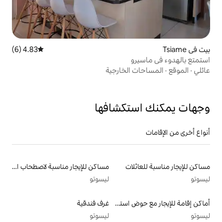
4.83 (6)
متوسط التقييم 4.83 من 5، 6 مراجعات
و
الخارجية
تكشافها
لات
مساكن للإيجار مناسبة لاصطحاب الحيوانات الأليفة
ليسوتو
أماكن إقامة للإيجار مع حوض استحمام ساخن
غرف فندقية
ليسوتو