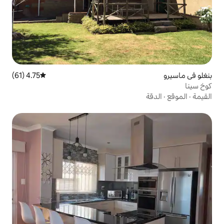
4.75 (61)
متوسط التقييم 4.75 من 5، 61 مراجعات