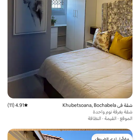
4.91 (11)
متوسط التقييم 4.91 من 5، 11 مراجعات