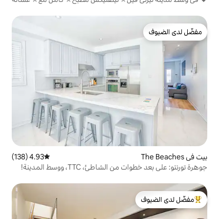
4.93 (138)
متوسط التقييم 4.93 من 5، 138 مراجعات
اطئ، TTC، ووسط المدينة!
لدى الضيوف