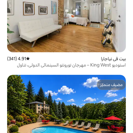
4.91 (341)
متوسط التقييم 4.91 من 5، 341 مراجعات
King West – مهرجان تورونتو السينمائي الدولي، تناول