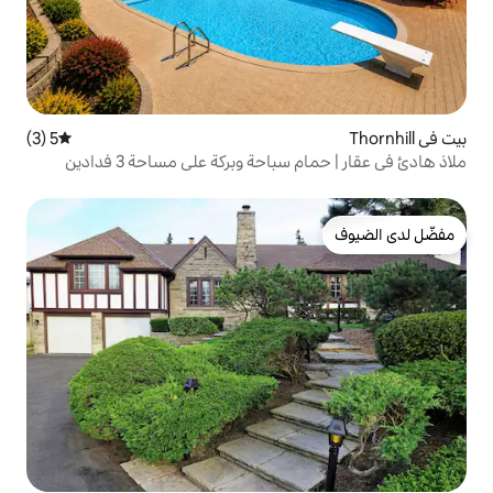
5 (3)
متوسط التقييم 5 من 5، 3 مراجعات
احة وبركة على مساحة 3 فدادين