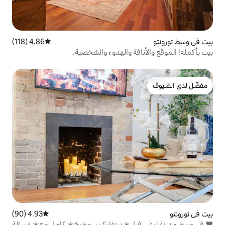
4.86 (118)
متوسط التقييم 4.86 من 5، 118 مراجعات
قة والهدوء والشخصية.
4.93 (90)
متوسط التقييم 4.93 من 5، 90 مراجعات
فيل✭ نيتفليكس مطبخ✭ كامل مع✭ غسالة