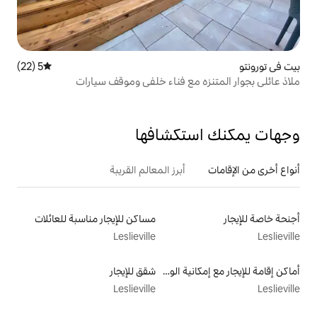
5 (22)
متوسط التقييم 5 من 5، 22 مراجعات
 مع فناء خلفي وموقف سيارات
تكشافها
أبرز المعالم القريبة
مساكن للإيجار مناسبة للعائلات
Leslieville
أماكن إقامة للإيجار مع إمكانية الوصول إلى الشاطئ
شقق للإيجار
Leslieville