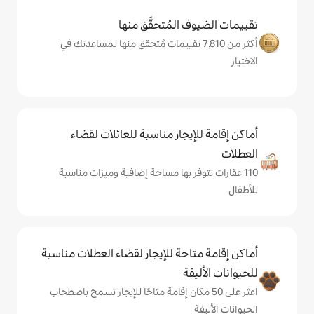
المُتحقَّق منها
 من 7,810 تقييمات مُتحقق منها لمساعدتك في
يجار مناسبة للعائلات لقضاء
فر بها مساحة إضافية وميزات مناسبة
حة للإيجار لقضاء العطلات مناسبة
ة
ى 50 مكان إقامة متاحًا للإيجار تسمح باصطحاب