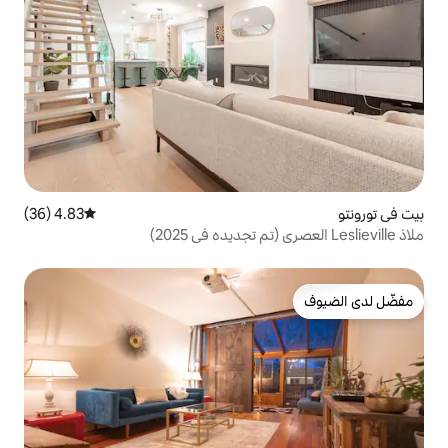
4.83 (36)
متوسط التقييم 4.83 من 5، 36 مراجعات