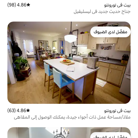
4.86 (98)
متوسط التقييم 4.86 من 5، 98 مراجعات
يفيل
4.86 (63)
متوسط التقييم 4.86 من 5، 63 مراجعات
ء جيدة، يمكنك الوصول إلى المقاهي