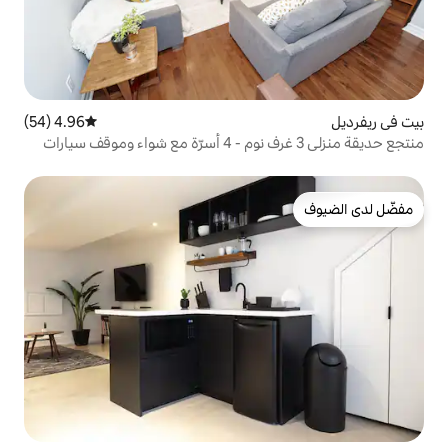
4.96 (54)
متوسط التقييم 4.96 من 5، 54 مراجعات