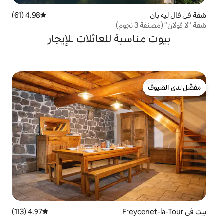
4.98 (61)
متوسط التقييم 4.98 من 5، 61 مراجعات
بة للعائلات للإيجار
4.97 (113)
متوسط التقييم 4.97 من 5، 113 مراجعات