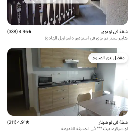
4.96 (338)
متوسط التقييم 4.96 من 5، 338 مراجعات
ديو داموازيل الهادئ
4.91 (211)
متوسط التقييم 4.91 من 5، 211 مراجعات
ينة القديمة