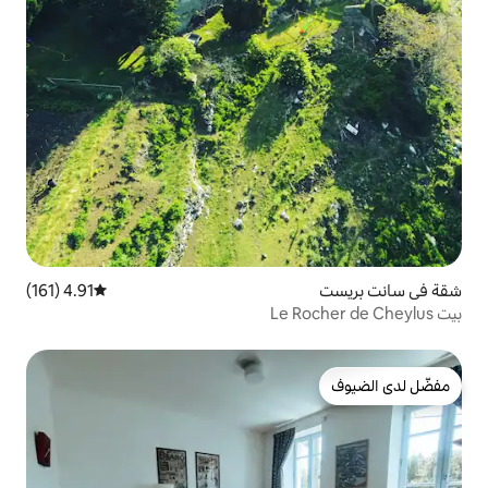
4.91 (161)
متوسط التقييم 4.91 من 5، 161 مراجعات