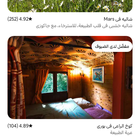
4.92 (252)
متوسط التقييم 4.92 من 5، 252 مراجعات
ة، للاسترخاء، مع جاكوزي
4.89 (104)
متوسط التقييم 4.89 من 5، 104 مراجعات