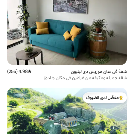
نيون
4.98 (256)
متوسط التقييم 4.98 من 5، 256 مراجعات
فتين في مكان هادئ
لدى الضيوف