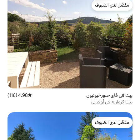
4.98 (116)
متوسط التقييم 4.98 من 5، 116 مراجعات