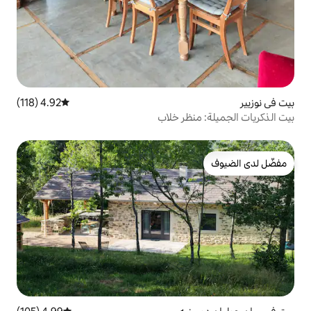
4.92 (118)
متوسط التقييم 4.92 من 5، 118 مراجعات
ظر خلاب