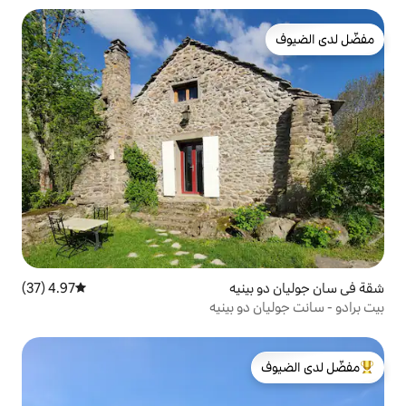
يه
4.97 (37)
متوسط التقييم 4.97 من 5، 37 مراجعات
 بينيه
لدى الضيوف