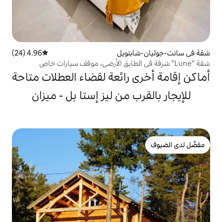
تويل
4.96 (24)
متوسط التقييم 4.96 من 5، 24 مراجعات
 رائعة لقضاء العطلات متاحة
ب من ليز إستا بل - ميزان