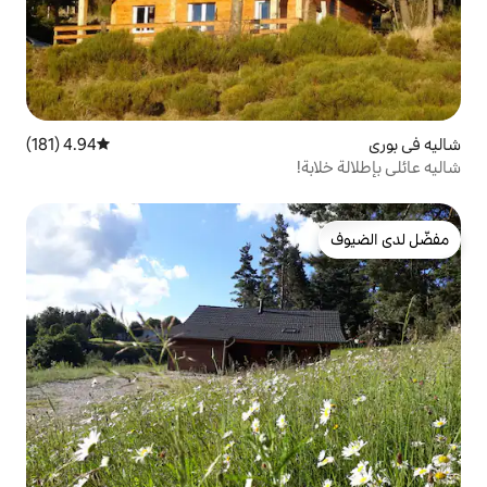
4.94 (181)
متوسط التقييم 4.94 من 5، 181 مراجعات