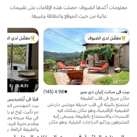
: حصلت هذه الإقامات على تقييمات
 الموقع والنظافة وغيرها.
ب
مفضّل لدى الضيوف
ب
لدى الضيوف
من أبرز البيوت المفضّلة لدى الضيوف
ه
ا
ا
ا
ا
ل
ر
4.98 (145)
متوسط التقييم 4.98 من 5، 145 مراجعات
ا
ة
فيلا في أرلمبديس
4.98 (115)
متوسط التقييم 4.98 من 5، 115 مراجعات
ف
حديقة مونتس داردش
بيت المهندس المعماري في قلب الطبيعة
ا
كان يمكنك فيه
تم تأثيث كوخ لو بالكون دي لا ميجان ، الذي يقع
بيعة، ويسعى إليه
في بيئة مريحة ومحفوظة ، دون أي إطلالة ،
 الجبلية، وهو مكان
ويقدم تجربة فريدة من نوعها تجمع بين الراحة
ات نشاط متعددة. على
والطبيعة الرائعة. يقع مكان الإقامة الذي تبلغ
سوفير دي مونتاغوت مع
مساحته 170 مترًا مربعًا في حديقة مغلقة