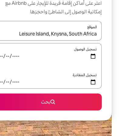
اعثر على أماكن إقامة فريدة للإيجار على Airbnb مع
إمكانية الوصول إلى الشاطئ واحجزها
الموقع
عند توفر النتائج، انتقل باستخدام السهمين لأعلى ولأسف
تسجيل الوصول
تسجيل المغادرة
بحث