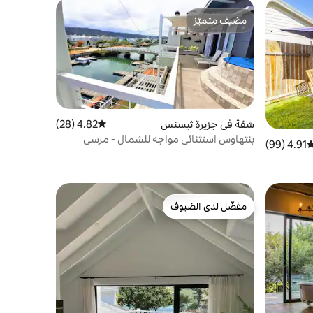
مضيف متميّز
مضيف متميّز
شقة في جزيرة ثيسنس
4.82 (28)
متوسط التقييم 4.82 من 5، 28 مراجعات
بنتهاوس استثنائي مواجه للشمال - مرسى
4.91 (99)
وسط التقييم 4.91 من 5، 99 مراجعات
ومحول
مفضّل لدى الضيوف
مفضّل لدى الضيوف