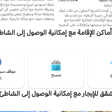
الصغير، الشواء.
شقة استوديو كبيرة ومشمسة مع إطلا
ترفيه
وشرفة خاصة مع أماكن جلوس في الهو
ي كوخنا المريح المكون من ثلاث غرف
ومنطقة صالة ومطبخ صغير وتلفزيون.
ع في جزيرة الترفيه. تم تجديدها
وحفلات شواء مع ص
زها لإقامتك العائلية القادمة مع
إضافية بحجم كوين مع حمام داخلي ع
ة تم ترميمها وإطلالات على البحيرة
مع مدخل منفصل. موقع مثالي في م
احتياطي للطاقة الشمسية من
أماكن الإقامة مع إمكانية الوصول إلى الشاط
5 دقائق سيرًا على الأقدام إلى الشاطئ
Suns. نظرًا لوجودنا في جزيرة الترفيه، لدينا
لممارسة الرياضات المائية والسباحة 
اك والدراجات وركوب الأمواج متاحة
الرائعة. تبعد مسافة قصيرة بالسيارة أو
ا. يحتوي الكوخ على تلفزيون ذكي
إلى وسط المدينة للتسوق والمطاعم و
مع Netflix وSpotify وواي فاي غير محدود.
موقف سيارات خارج الشارع. واي فاي 
ار في فصل الشتاء بمدفأة تعمل
يات كهربائية على الأسرة أيضًا.
موقف سيا
ي
مسبح
ا
قق للإيجار مع إمكانية الوصول إلى الشاطئ