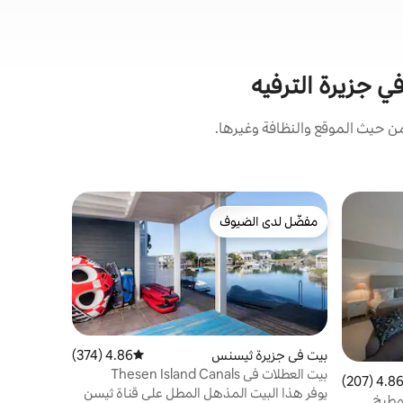
ي جزيرة الترفيه
ن حيث الموقع والنظافة وغيرها.
بيت في نايزن
مفضّل لدى الضيوف
مفضّل لد
بيت عطلة مريح - ds
مفضّل لدى الضيوف
مفضّل لد
يقع هذا الب
الشرقي من ن
بحيرة كنيسن
على مسافة ق
حمامات داخ
مزدوج. مط
بيت في جزيرة ثيسنس
4.86 (374)
متوسط التقييم 4.86 من 5، 374 مراجعات
الخارج فناء
بيت العطلات في Thesen Island Canals
4.86 (207
التقييم 4.86 من 5، 207 مراجعات
الأصلية، و
Knysna
يوفر هذا البيت المذهل المطل على قناة ثيسن
لمطبخ
يمكن أن تو