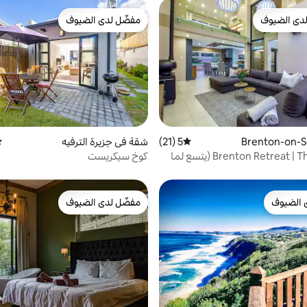
دى الضيوف
مفضّل لدى الضيوف
بيوت المفضّلة لدى الضيوف
مفضّل لدى الضيوف
5 (21)
متوسط التقييم 5 من 5، 21 مراجعات
شقة في جزيرة الترفيه
مت
Brenton Retreat | The Retreat (يتسع لما
كوخ سيكريست
 الضيوف
مفضّل لدى الضيوف
 الضيوف
مفضّل لدى الضيوف