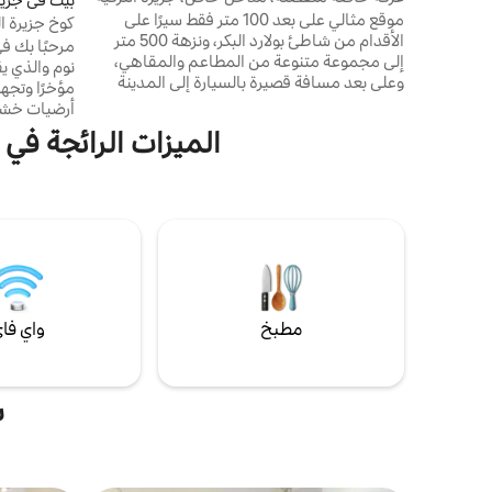
موقع مثالي على بعد 100 متر فقط سيرًا على
كوخ جزيرة ال
الأقدام من شاطئ بولارد البكر، ونزهة 500 متر
مرحبًا بك ف
إلى مجموعة متنوعة من المطاعم والمقاهي،
نوم والذي يق
وعلى بعد مسافة قصيرة بالسيارة إلى المدينة
مؤخرًا وتجهي
للاستمتاع بالمناطق الساخنة المحلية. يقع في
أرضيات خشبي
عقار جزيرة الترفيه الآمن مع أمن على مدار 24
وحتى نظام 
الميزات الرائجة في 
ساعة. مثالية للإقامة القصيرة والطويلة في
ynk
العطلات، وهي قاعدة رائعة للاسترخاء
قوارب الكاي
والاستكشاف. مساحة خاصة مع مدخل منفصل
لجميع ضيوفن
خاص بك وفناء حديقة جميل. واي فاي غير
مغطى وعالي السرعة مع طاقة احتياطية أثناء
يستمتع الزو
التخلص من الأحمال. هناك كلب.
بالخشب وبطان
مطبخ
واي فا
ش