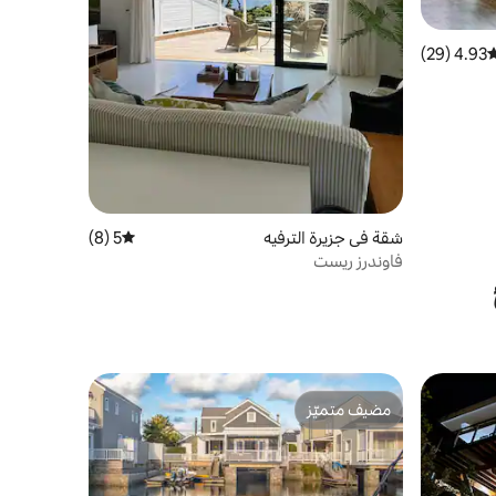
4.93 (29)
وسط التقييم 4.93 من 5، 29 مراجعات
شقة في جزيرة الترفيه
5 (8)
متوسط التقييم 5 من 5، 8 مراجعات
فاوندرز ريست
مضيف متميّز
مضيف متميّز