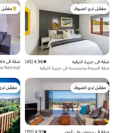
مفضّل لدى الضيوف
مفضّل ل
مفضّل لدى الضيوف
من أبرز ال
شقة في Brenton-on-Sea
شقة في جزيرة الترفيه
4.96 (45)
متوسط التقييم 4.96 من 5، 45 مراجعات
شقة فسيحة ومشمسة في جزيرة الترفيه
يصل إلى 4 أشخاص).
مفضّل لدى الضيوف
مفضّل لدى
مفضّل لدى الضيوف
مفضّل لدى
شقة في برينتون على البحر
4.91 (151)
متوسط التقييم 4.91 من 5، 151 مراجعات