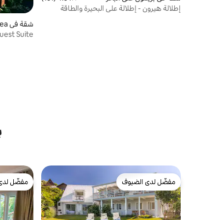
إطلالة هيرون - إطلالة على البحيرة والطاقة
الشمسية في برينتون
شقة في Brenton-on-Sea
uest Suite
ب
مفضّل لدى الضيوف
مفضّل لدى
مفضّل لدى الضيوف
مفضّل لدى