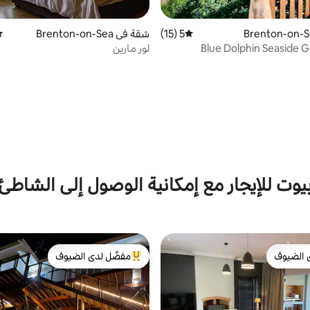
5 (15)
متوسط التقييم 5 من 5، 15 مراجعات
شقة في Brenton-on-Sea
مت
Blue Dolphin Seaside G
لور مارين
يوت للإيجار مع إمكانية الوصول إلى الشاطئ
 الضيوف
مفضّل لدى الضيوف
 الضيوف
من أبرز البيوت المفضّلة لدى الضيوف