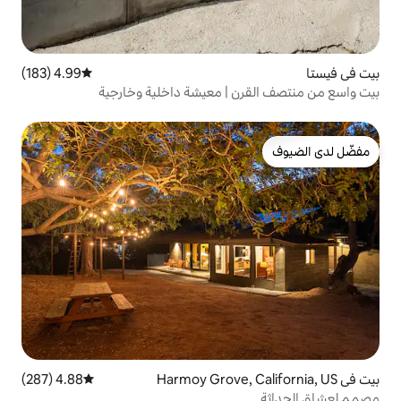
4.99 (183)
متوسط التقييم 4.99 من 5، 183 مراجعات
 | معيشة داخلية وخارجية
4.88 (287)
متوسط التقييم 4.88 من 5، 287 مراجعات