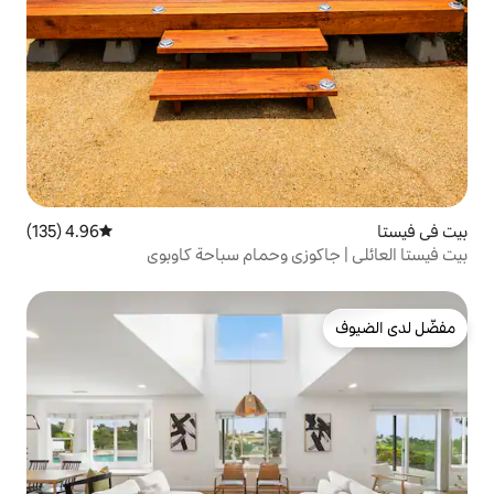
4.96 (135)
متوسط التقييم 4.96 من 5، 135 مراجعات
زي وحمام سباحة كاوبوي