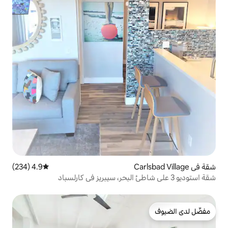
4.9 (234)
متوسط التقييم 4.9 من 5، 234 مراجعات