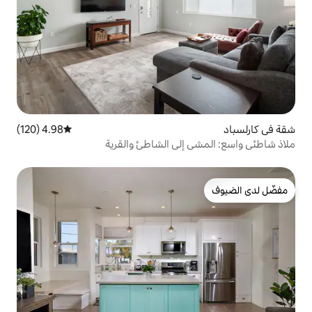
4.98 (120)
متوسط التقييم 4.98 من 5، 120 مراجعات
إلى الشاطئ والقرية