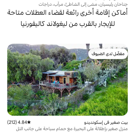
 الشاطئ، مرآب، دراجات
 رائعة لقضاء العطلات متاحة
ب من ليغولاند كاليفورنيا
4.84 (212)
متوسط التقييم 4.84 من 5، 212 مراجعات
بحيرة مع حمام سباحة على جانب التل