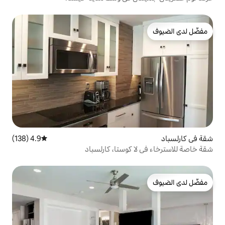
4.9 (138)
متوسط التقييم 4.9 من 5، 138 مراجعات
 كوستا، كارلسباد