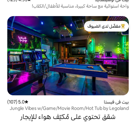
رة، مناسبة للأطفال/الكلاب!
لدى الضيوف
5.0 (107)
متوسط التقييم 5.0 من 5، 107 مراجعات
Jungle Vibes w/Game/Movie Room
ى مُكيّف هواء للإيجار