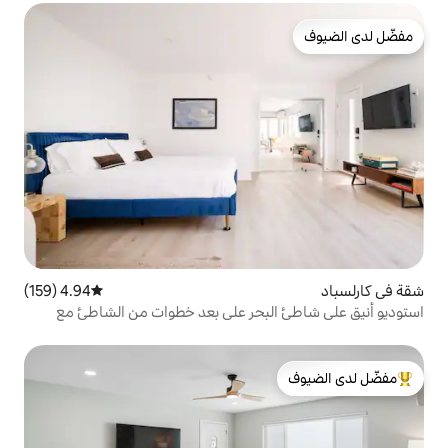
4.94 (159)
متوسط التقييم 4.94 من 5، 159 مراجعات
لبحر على بعد خطوات من الشاطئ مع
ت
لدى الضيوف