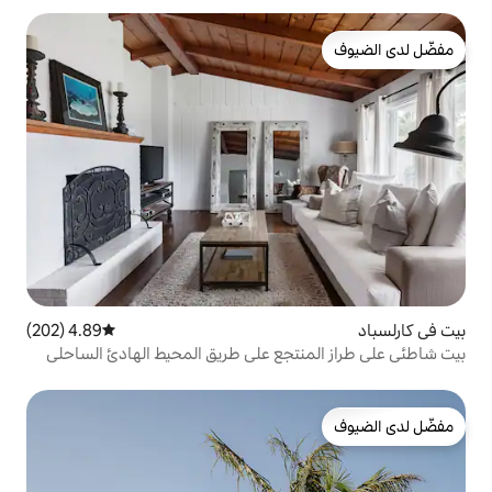
4.89 (202)
متوسط التقييم 4.89 من 5، 202 مراجعات
تجع على طريق المحيط الهادئ الساحلي