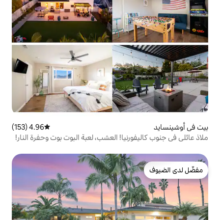
4.96 (153)
متوسط التقييم 4.96 من 5، 153 مراجعات
نيا! العشب، لعبة البوت بوت وحفرة النار!