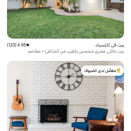
4.95 (123)
متوسط التقييم 4.95 من 5، 123 مراجعات
القرب من الشاطئ + مطاعم
لدى الضيوف