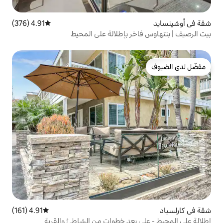
4.91 (376)
متوسط التقييم 4.91 من 5، 376 مراجعات
ر بإطلالة على المحيط
4.91 (161)
متوسط التقييم 4.91 من 5، 161 مراجعات
بعد خطوات من الشاطئ والقرية