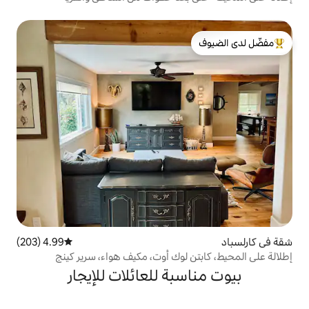
لدى الضيوف
4.99 (203)
متوسط التقييم 4.99 من 5، 203 مراجعات
 لوك أوت، مكيف هواء، سرير كينج
بة للعائلات للإيجار