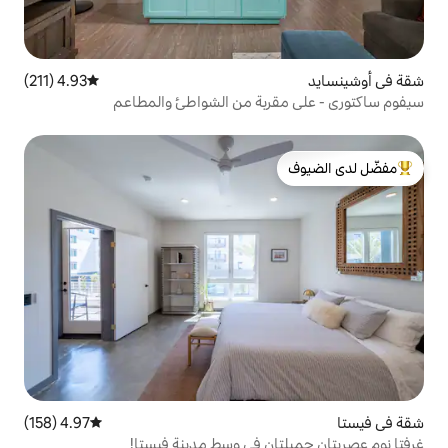
4.93 (211)
متوسط التقييم 4.93 من 5، 211 مراجعات
ربة من الشواطئ والمطاعم
لدى الضيوف
4.97 (158)
متوسط التقييم 4.97 من 5، 158 مراجعات
ن في وسط مدينة فيستا!