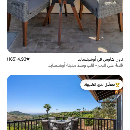
4.93 (165)
متوسط التقييم 4.93 من 5، 165 مراجعات
ط مدينة أوشنسايد
لدى الضيوف