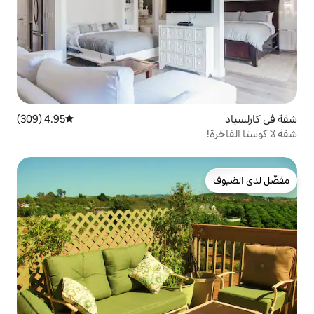
4.95 (309)
متوسط التقييم 4.95 من 5، 309 مراجعات