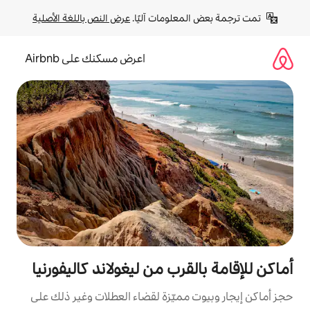
لومات آليًا. 
عرض النص باللغة الأصلية
اعرض مسكنك على Airbnb
رب من ليغولاند كاليفورنيا
مميّزة لقضاء العطلات وغير ذلك على