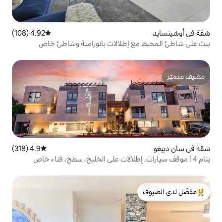
4.92 (108)
متوسط التقييم 4.92 من 5، 108 مراجعات
 إطلالات بانورامية وشاطئ خاص
4.9 (318)
متوسط التقييم 4.9 من 5، 318 مراجعات
لدى الضيوف