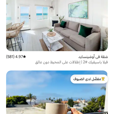
4.97 (581)
متوسط التقييم 4.97 من 5، 581 مراجعات
لدى الضيوف