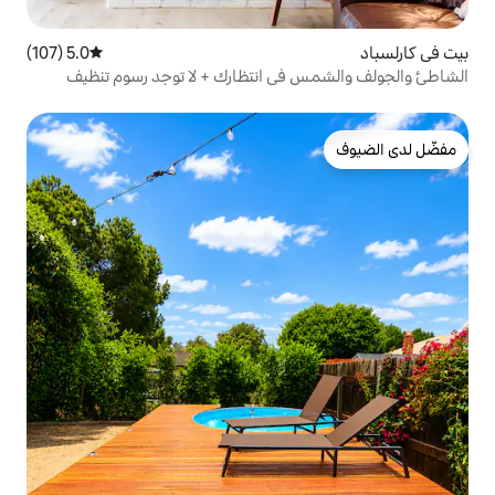
5.0 (107)
متوسط التقييم 5.0 من 5، 107 مراجعات
ي انتظارك + لا توجد رسوم تنظيف