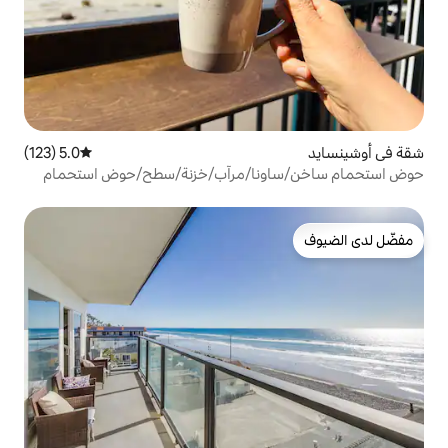
5.0 (123)
متوسط التقييم 5.0 من 5، 123 مراجعات
نا/مرآب/خزنة/سطح/حوض استحمام