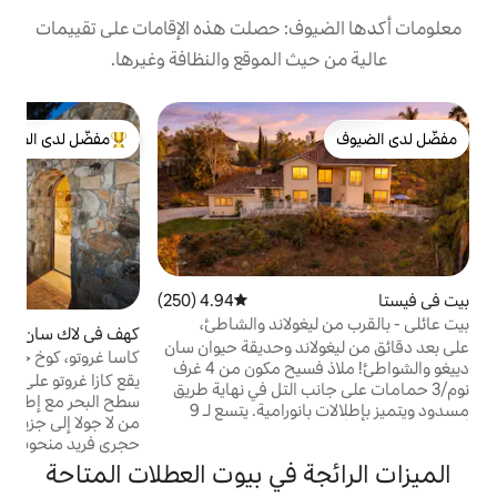
: حصلت هذه الإقامات على تقييمات
 الموقع والنظافة وغيرها.
ش
مفضّل لدى الضيوف
من أبرز البيوت المفضّلة لدى الضيوف
و
ت
و
ا
ع
ا
ا
و
4.94 (250)
متوسط التقييم 4.94 من 5، 250 مراجعات
ا
ولاند والشاطئ،
كهف في لاك سان ماركوس
5.0 (120)
متوسط التقييم 5.0 من 5، 120 مراجعات
ع
د وحديقة حيوان سان
كاسا غروتو، كوخ حجري رومانسي مع إطلالات
ج
دييغو والشواطئ! ملاذ فسيح مكون من 4 غرف
على المحيط
يقع كازا غروتو على ارتفاع 800 قدم فوق مستوى
ا
 التل في نهاية طريق
سطح البحر مع إطلالات بانورامية على المحيط
ك
مسدود ويتميز بإطلالات بانورامية. يتسع لـ 9
من لا جولا إلى جزيرة كاتالينا، وهو استوديو
ا
ت طابقين وغرفة
حجري فريد منحوت في تلة بحيرة سان ماركوس
محاط بسور بالكامل
المطلة على المحيط. تم بناء المسكن في
 في بيوت العطلات المتاحة
 وشرفة غروب الشمس
الثمانينيات باستخدام حجر من الجبل، وتم
، ومطبخ مجهز