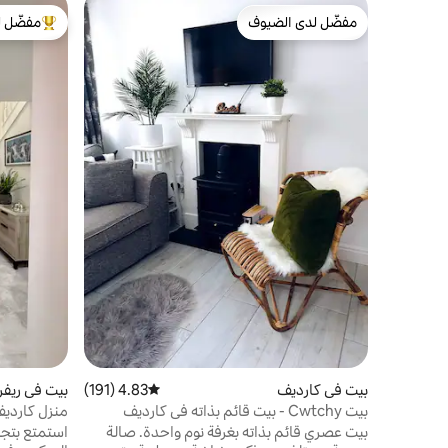
مفضّل لدى الضيوف
مفضّل ل
مفضّل لدى الضيوف
من أبرز ال
بيت في كارديف
4.83 (191)
متوسط التقييم 4.83 من 5، 191 مراجعات
بيت في ريفر
بيت Cwtchy - بيت قائم بذاته في كارديف
منزل كارديف
يصل إلى 3 سيارات
بيت عصري قائم بذاته بغرفة نوم واحدة. صالة
استمتع بتجر