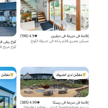
إقامة في مزرعة في ديفرين
4.9 (196)
متوسط التقييم 4.9 من 5، 196 مراجعات
مسكن عصري قائم بذاته في حديقة الكوخ
كوخ ريفي في l Llanilltern
كوخ مريح ف
غرفة حديقة
مفضّل لدى الضيوف
مفضّل ل
من أبرز البيوت المفضّلة لدى الضيوف
من أبرز ال
إقامة في مزرعة في ريسكا
4.99 (385)
متوسط التقييم 4.99 من 5، 385 مراجعات
منتجع Twmbarlwm الفاخر - Dingle Lodge