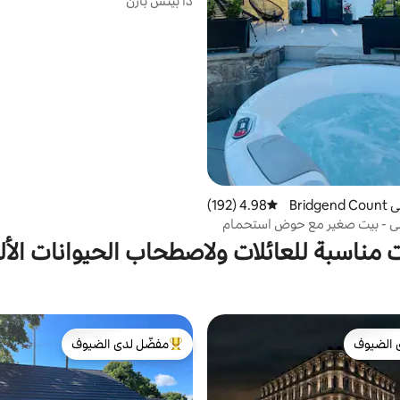
ذا بيتش بارن
بيت صغير في Bridgend Count
4.98 (192)
متوسط التقييم 4.98 من 5، 192 مراجعات
في - بيت صغير مع حوض استحمام
 مناسبة للعائلات ولاصطحاب الحيوانات الأل
 الضيوف
مفضّل لدى الضيوف
 الضيوف
من أبرز البيوت المفضّلة لدى الضيوف