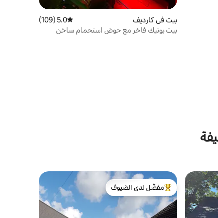
بيت في كارديف
5.0 (109)
متوسط التقييم 5.0 من 5، 109 مراجعات
بيت بوتيك فاخر مع حوض استحمام ساخن
وسرير إمبراطور!
يفة
مفضّل لدى الضيوف
من أبرز البيوت المفضّلة لدى الضيوف