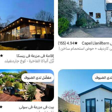
Cape
4.94 (155)
متوسط التقييم 4.94 من 5، 155 مراجعات
ي كارديف + حوض استحمام ساخن |
إقامة في مزرعة في ريسكا
متوسط
نُزُل ألباكا الفاخرة - كوخ جاردنفيلد
دى الضيوف
مفضّل لدى الضيوف
بيوت المفضّلة لدى الضيوف
مفضّل لدى الضيوف
بيت في مزرعة في سولي
متوس