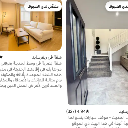
دى الضيوف
مفضّل لدى الضيوف
بيوت المفضّلة لدى الضيوف
مفضّل لدى الضيوف
شقة في ريفرسايد
متوس
شقة عصرية في وسط المدينة بغرفتي 
لأربعة أشخاص + موقف سيارات مجان
مرحبًا بك في إقامتك الحديثة في مدي
هذه الشقة المجددة بأناقة والمكونة
نوم مثالية للعائلات والأصدقاء والمقاو
والمسافرين لأغراض العمل الذين يبح
مكان إقامة مريح في قلب المدينة. ي
العقار ما يصل إلى 4 ضيوف، وي
داخلية مشرقة وعصرية ومطبخ مجهز ب
ومساحة مخصصة للعمل وواي فاي س
سايد
4.94 (327)
متوسط التقييم 4.94 من 5، 327 مراجعات
وموقف سيارات مجاني في الشارع. يق
 الحديث - موقف سيارات يتسع لما
مسافة قريبة سيرًا على الأقدام من قل
بة أنيقة في هذا البيت ذي الموقع
وملعب برينسيباليتي ومناطق التسوق