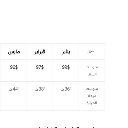
الشهر
يناير
فبراير
مارس
متوسط
$‏99
$‏97
$‏96
السعر
متوسط
36°ف
38°ف
44°ف
درجة
الحرارة