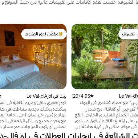
الضيوف: حصلت هذه الإقامات على تقييمات عالية من حيث الموقع وال
 الضيوف
مفضّل لدى الضيوف
 الضيوف
من أبرز البيوت المفضّلة لدى الضيوف
4.95 (20)
متوسط التقييم 4.95 من 5، 20 مراجعات
بيت في Le Val-d'Ajol
مت
رس" مع حمام فنلندي في الهواء
كوخ حجري دافئ ومريح للغاية في الف
 كزوجين أو كعائلة، مع ضمان
يمكنك: يمكنك تجديد نشاطك في هذا
الاسترخاء بفضل الحمام الفنلندي الخارجي! يقع
الهادئ (فرن خبز سابق) على حافة الغا
منزلنا الصغير، على ارتفاع 600 متر فوق مستوى
سطح البحر، في موقع مثالي في قرية هادئة. إن
المشي أو ركوب الدراجات، مع مسارا
الوادي وأجوائه الداخلية تدعوان إلى
تبدأ مباشرة خارج الكوخ. استرخ على
ت الشائعة في إيجارات العطلات في لو فال-د