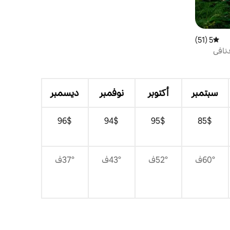
5 (51)
متوسط التقييم 5 من 5، 51 مراجعات
نافي
سبتمبر
أكتوبر
نوفمبر
ديسمبر
$‏85
$‏95
$‏94
$‏96
60°ف
52°ف
43°ف
37°ف