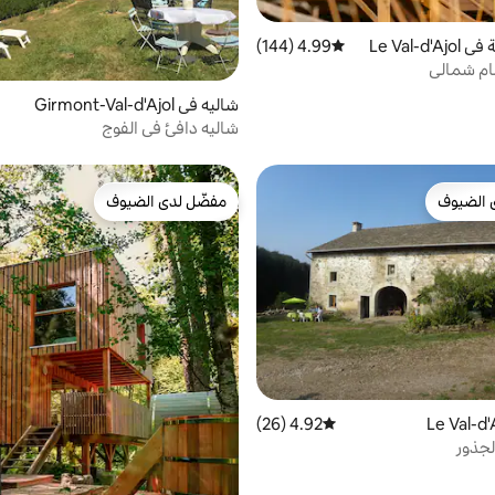
Le Val-d'
4.99 (144)
متوسط التقييم 4.99 من 5، 144 مراجعات
ام شمالي
شاليه في Girmont-Val-d'Ajol
شاليه دافئ في الفوج
 الضيوف
مفضّل لدى الضيوف
 الضيوف
مفضّل لدى الضيوف
4.92 (26)
متوسط التقييم 4.92 من 5، 26 مراجعات
لجذور