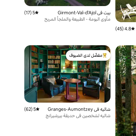
بيت في Girmont-Val-d'Ajol
5 (17)
متوسط التقييم 5 من 5، 17 مراجعات
مأوى البومة - الطبيعة والملجأ المريح
4.8 (45)
متوسط التقييم 4.8 من 5، 45 مراجعات
مفضّل لدى الضيوف
من أبرز البيوت المفضّلة لدى الضيوف
شاليه في Granges-Aumontzey
5 (62)
متوسط التقييم 5 من 5، 62 مراجعات
شاليه لشخصين في حديقة بيرشيرانج