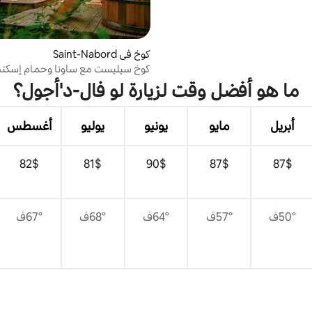
كوخ في Saint-Nabord
كوخ سيليست مع ساونا وحمام إسكند
ما هو أفضل وقت لزيارة لو فال-د'أجول؟
أبريل
مايو
يونيو
يوليو
أغسطس
$‏87
$‏87
$‏90
$‏81
$‏82
50°ف
57°ف
64°ف
68°ف
67°ف