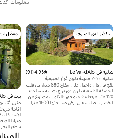
معلومات أكدها 
مفضّل لدى الضيوف
مفضّل لدى
مفضّل لدى الضيوف
مفضّل لدى
شاليه في Le Val-d'Ajol
4.95 (91)
متوسط التقييم 4.95 من 5، 91 مراجعات
شاليه ⭐️⭐️⭐️ حديقة بالون فوغ الطبيعية
يقع في فال داجول على ارتفاع 680 مترا، في قلب
الحديقة الطبيعية بالون دي فوج، شاليه مساحته
بيت في Le Val-d'Ajol
120 مترا مربعا⭐️⭐️⭐️، مجهز بالكامل، مصنوع من
الخشب الصلب، على أرض مساحتها 1500 مترا
منزل "لا سو
مربعا، هادئة، مواجهة للجنوب، بإطلالة مفتوحة.
الطلق
إقامة مريحة
غرفة معيشة كبيرة، مثالية للحظات مع العائلة أو
الأصدقاء المتحمسين للطبيعة، يُسمح باصطحاب
الحيوانات، والعديد من الأنشطة في المنطقة
المجاورة. تنتظركم رحلات المشي لمسافات
إطلالته على 
الميزا
طويلة أو ركوب الدراجات الجبلية، وركوب الخيل،