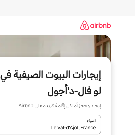
خطى
لى
لمحتوى
إيجارات البيوت الصيفية في
لو فال-د'أجول
إيجاد وحجز أماكن إقامة فريدة على Airbnb
الموقع
عند توفر النتائج، انتقل باستخدام السهمين لأعلى ولأسف