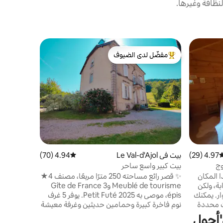
نظافة وغيرها.
شقة في لا 
مفضّل لدى الضيوف
مفضّل لد
حدائق بوكي
من أبرز البيوت المفضّلة لدى الضيوف
مفضّل لد
صحية في هذ
جاكوزي خاص
جلوس مريحة
تجهيزًا كامل
بانورامية م
4.97 (29)
وسط التقييم 4.97 من 5، 29 مراجعات
بيت في Le Val-d'Ajol
4.94 (70)
متوسط التقييم 4.94 من 5، 70 مراجعات
محجوز حصريً
وج
بيت كبير واسع ساحر
 المكان
✨ قصر رائع مساحته 250 مترًا مربعًا، مصنف 4★
بة، ولكن
Meublé de tourisme وGîte de France 3
مع وجود جميع وسائل الراحة في الجوار. يمكنك
épis، موصى به Petit Futé 2025. يوفر 5 غرف
ت محددة
نوم فاخرة كبيرة وحمامين حديثين وغرفة معيشة
 صوت
كبيرة وغرفة طعام ودية لتناول وجبات لا تُنسى.
'أجول