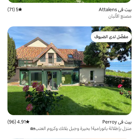
5 (71)
متوسط التقييم 5 من 5، 71 مراجعات
4.91 (96)
متوسط التقييم 4.91 من 5، 96 مراجعات
يرة وجبل بلانك وكروم العنب🏡