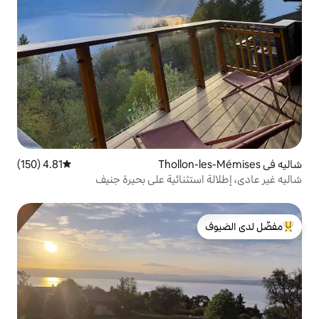
4.81 (150)
متوسط التقييم 4.81 من 5، 150 مراجعات
تثنائية على بحيرة جنيف
لدى الضيوف