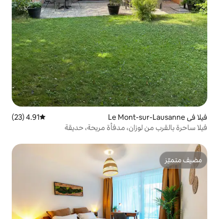
4.91 (23)
متوسط التقييم 4.91 من 5، 23 مراجعات
ان، مدفأة مريحة، حديقة