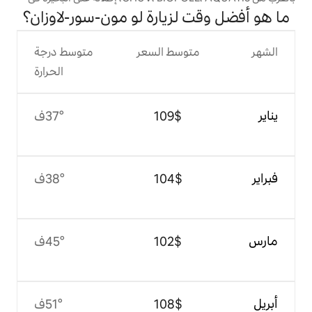
لزيارة لو مون-سور-لاوزان؟
وسط السعر
متوسط درجة
الحرارة
$‏109
37°ف
$‏104
38°ف
$‏102
45°ف
$‏108
51°ف