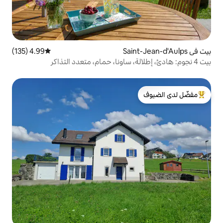
4.99 (135)
متوسط التقييم 4.99 من 5، 135 مراجعات
لدى الضيوف