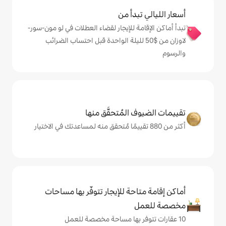
دأ من
ة للإيجار لقضاء العطلات في لو مون-سور-
ان من $‏50 لليلة الواحدة قبل احتساب الضرائب
المُتحقَّق منها
حة للإيجار تتوفّر بها مساحات