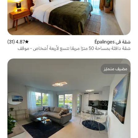
4.87 (31)
متوسط التقييم 4.87 من 5، 31 مراجعات
دافئة بمساحة 50 مترًا مربعًا تتسع لأربعة أشخاص - موقف