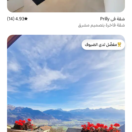
4.93 (14)
متوسط التقييم 4.93 من 5، 14 مراجعات
لدى الضيوف