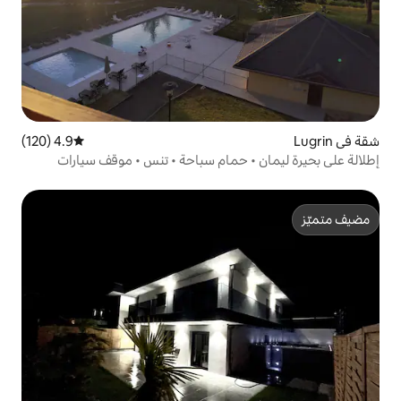
4.9 (120)
متوسط التقييم 4.9 من 5، 120 مراجعات
 حمام سباحة • تنس • موقف سيارات