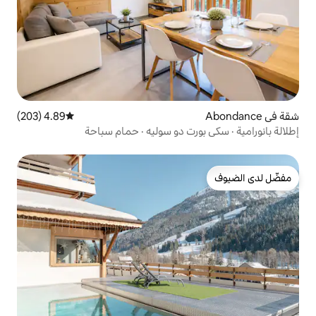
4.89 (203)
متوسط التقييم 4.89 من 5، 203 مراجعات
رت دو سوليه · حمام سباحة