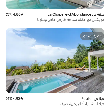
4.86 (57)
متوسط التقييم 4.86 من 5، 57 مراجعات
خارجي خاص وساونا
4.93 (41)
متوسط التقييم 4.93 من 5، 41 مراجعات
جنيف