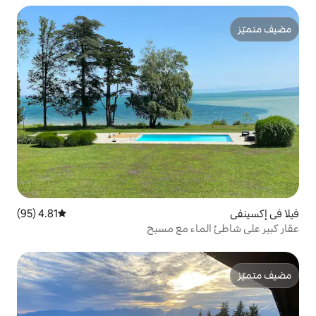
4.81 (95)
متوسط التقييم 4.81 من 5، 95 مراجعات
ء مع مسبح