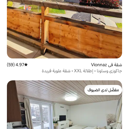
4.97 (59)
متوسط التقييم 4.97 من 5، 59 مراجعات