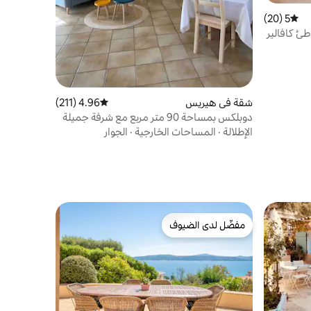
5 (20)
متوسط التقييم 5 من 5، 20 مراجعات
طئ كافالير
شقة في هيريس
4.96 (211)
متوسط التقييم 4.96 من 5، 211 مراجعات
دوبلكس بمساحة 90 متر مربع مع شرفة جميلة
في الريف
الإطلالة
·
المساحات الخارجية
·
الجوار
مفضّل لدى الضيوف
مفضّل لدى الضيوف