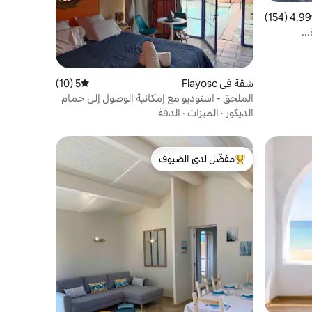
4.99 (154)
 التقييم 4.99 من 5، 154 مراجعات
..
شقة في Flayosc
5 (10)
متوسط التقييم 5 من 5، 10 مراجعات
الملحق - استوديو مع إمكانية الوصول إلى حمام
السباحة والجاكوزي المشتركين
الديكور
·
الميزات
·
الدقة
مفضّل لدى الضيوف
من أبرز البيوت المفضّلة لدى الضيوف