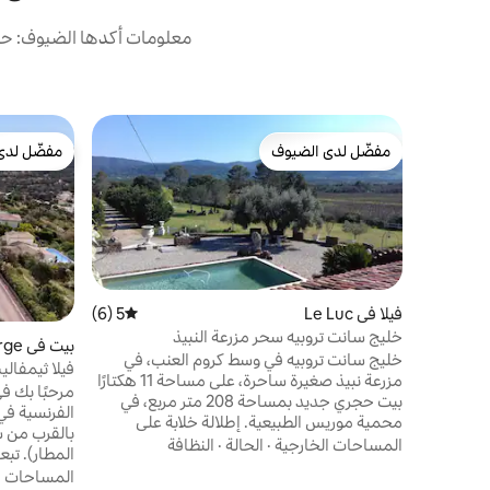
معلومات أكدها الضيوف: حصل
مفضّل لدى الضيوف
مفضّل لدى
مفضّل لدى الضيوف
مفضّل لدى
فيلا في Le Luc
5 (6)
متوسط التقييم 5 من 5، 6 مراجعات
خليج سانت تروبيه سحر مزرعة النبيذ
بيت 
خليج سانت تروبيه في وسط كروم العنب، في
ns
فيلا ثيمفالي
مزرعة نبيذ صغيرة ساحرة، على مساحة 11 هكتارًا
تنس
مرحبًا بك ف
بيت حجري جديد بمساحة 208 متر مربع، في
الفرنسية في
محمية موريس الطبيعية. إطلالة خلابة على
سلسلة جبال موريس الجميلة. 6 كم من قرية
المساحات الخارجية
·
الحالة
·
النظافة
المط
لوك، 39 كم من سانت تروبيه. موقع مثالي بين
المساحات ا
البحر والريف على بعد 10 دقائق من الطريق