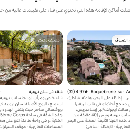
ت أماكن الإقامة هذه التي تحتوي على فناء على تقييمات عالية من حيث
 الضيوف
مضيف متميّز
 الضيوف
مضيف متميّز
في Roquebrune-sur-Arge
4.97 (32)
متوسط التقييم 4.97 من 5، 32 مراجعات
شقة في سان تروبيه
م
س - إطلالة على البحر، هادئة، شاطئ،
فناء خاص ومرآب | وسط سانت تروبيه
ي منتجع أحلامك في قلب الريفيرا
استمتع بالروح الأصيلة لسان تروبيه في
 سانت أيجولف/ليز إيسامبريس،
بروفنسالي ساحر حيث يلتقي الهدوء با
بالقرب من سانت تروبيه ونيس (40 دقيقة من
هذه الشقة في ساحة orps
ار). تبعد هذه الفيلا الأنيقة المطلة على البحر
والتي تحتوي على مسبح خاص مدفأ 700 متر
لخارجية
·
الإطلالة
·
شاطئ
المساحات الخارجية
·
موقف السيارات