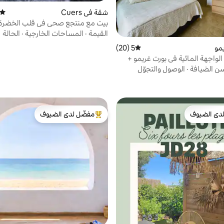
شقة في Cuers
متوسط
بيت مع منتجع صحي في قلب الخضرة.
القيمة
·
المساحات الخارجية
·
الحالة
مو
5 (20)
متوسط التقييم 5 من 5، 20 مراجعات
لواجهة المائية في بورت غريمو +
ف هواء
ن الضيافة
·
الوصول والتجوّل
دى الضيوف
مفضّل لدى الضيوف
بيوت المفضّلة لدى الضيوف
من أبرز البيوت المفضّلة لدى الضيوف