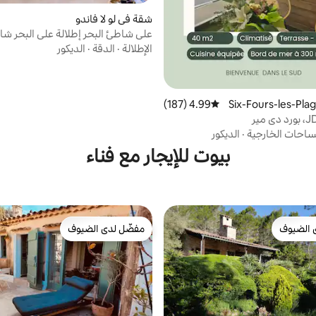
شقة في لو لا فاندو
على شاطئ البحر إطلالة على البحر شا
الإطلالة
·
الدقة
·
الديكور
4.99 (187)
متوسط التقييم 4.99 من 5، 187 مراجعات
ساحات الخارجية
·
الديكور
بيوت للإيجار مع فناء
 الضيوف
مفضّل لدى الضيوف
 الضيوف
مفضّل لدى الضيوف