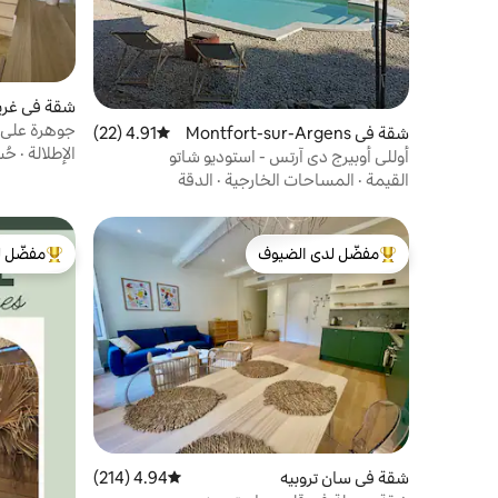
شقة في غري
جوهرة على ا
شقة في Montfort-sur-Argens
4.91 (22)
متوسط التقييم 4.91 من 5، 22 مراجعات
مرآب + مكي
الإطلالة
·
حُس
أوللي أوبيرج دي آرتس - استوديو شاتو
القيمة
·
المساحات الخارجية
·
الدقة
مفضّل لدى الضيوف
مفضّل ل
من أبرز البيوت المفضّلة لدى الضيوف
من أبرز ال
شقة في سان تروبيه
4.94 (214)
متوسط التقييم 4.94 من 5، 214 مراجعات