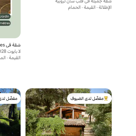
شقة جميلة في قلب سان تروبيه
الإطلالة
·
القيمة
·
الحمام
شقة في Six-Fours-les-Plages
لا بايوت JD28، بورد دي مير
القيمة
·
الم
مفضّل لدى الضيوف
مفضّل لدى
من أبرز البيوت المفضّلة لدى الضيوف
مفضّل لدى