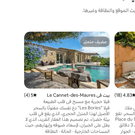
 الموقع والنظافة وغيرها.
بيت في Tourves
مضيف متميّز
مفضّل لد
نُزُل معاص
مضيف متميّز
مفضّل لد
دلل نفسك ب
فيرت، في قر
مترًا مربعً
الهدوء والر
القيمة
·
الم
مخرج طريق 
4.83 (18)
توسط التقييم 4.83 من 5، 18 مراجعات
بيت في Le Cannet-des-Maures
5 (4)
متوسط التقييم 5 من 5، 4 مراجعات
السريع، ويو
فيلا حجرية مع مسبح في قلب الطبيعة
بين البحر وا
 ملاذ
فيلا "Les Bories" دع نفسك مفتونًا بالسحر
لسحر. تقع
الأصيل لهذا المنزل الحجري، الذي يقع في قلب
Place du 15ème C
بيئة خضراء. تم تصميم هذا العقار الفريد، الذي لا
الخلابة، وهي واحة هادئة تقع على بعد 3 دقائق
يطل على الجيران، لإسعاد ضيوفه وإبهارهم، حيث
سيرًا على الأقدام من ميناء Vieux Port وساحة
يوفر الخصوصية الكاملة والهدوء المطلق. على
·
الجوار
المساحات الخارجية
·
الحالة
·
النظافة