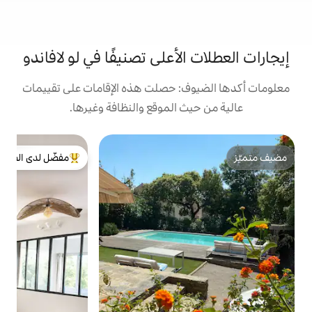
لأعلى تصنيفًا في لو لافاندو
: حصلت هذه الإقامات على تقييمات
 الموقع والنظافة وغيرها.
ش
مفضّل لدى الضيوف
من أبرز البيوت المفضّلة لدى الضيوف
كل
ا
م
و
ا
ا
ا
ب
م