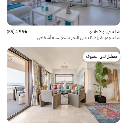
4.96 (56)
متوسط التقييم 4.96 من 5، 56 مراجعات
لبحر تتسع لستة أشخاص