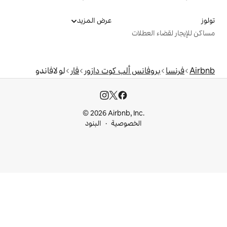
عرض المزيد
ت
 ألب كوت دازور
فار
لو لافاندو
© 2026 Airbnb, I
خصوصية
البنود