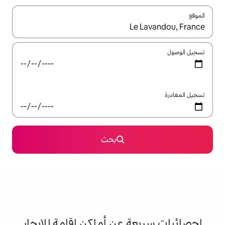
ل باستخدام السهمين لأعلى ولأسفل أو استكشف عن طريق اللمس أو السحب.
بحث
 عن أماكن إقامة للإيجار