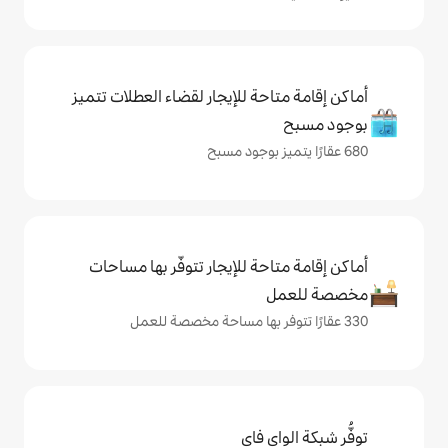
حة للإيجار لقضاء العطلات تتميز
حة للإيجار تتوفّر بها مساحات
ي فاي