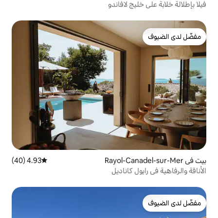
 لافاندو
4.93 (40)
متوسط التقييم 4.93 من 5، 40 مراجعات
كاناديل