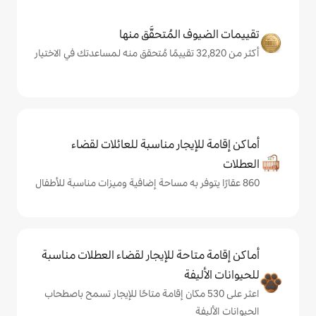
المُتحقَّق منها
يجار مناسبة للعائلات لقضاء
حة للإيجار لقضاء العطلات مناسبة
ة
على 530 مكان إقامة متاحًا للإيجار تسمح باصطحاب