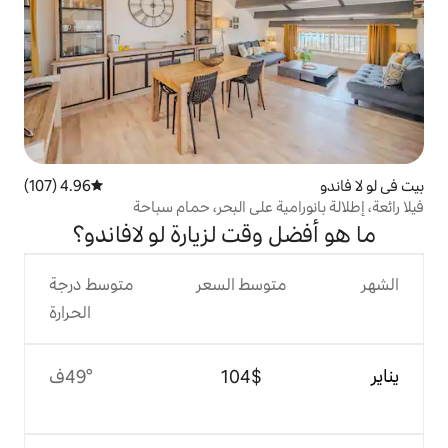
4.96 (107)
متوسط التقييم 4.96 من 5، 107 مراجعات
ة على البحر، حمام سباحة
قت لزيارة لو لافاندو؟
وسط السعر
متوسط درجة
الحرارة
$‏104
49°ف