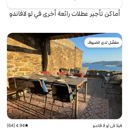
ت رائعة أخرى في لو لافاندو
4.94 (64)
متوسط التقييم 4.94 من 5، 64 مراجعات