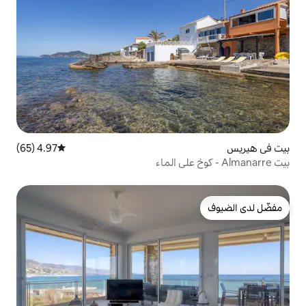
4.97 (65)
متوسط التقييم 4.97 من 5، 65 مراجعات