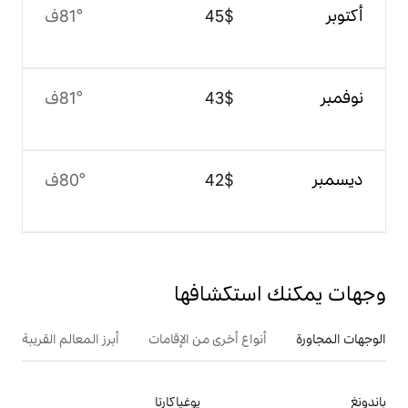
$‏45
81°ف
$‏43
81°ف
$‏42
80°ف
تكشافها
ع أخرى من الإقامات
أبرز المعالم القريبة
يوغياكارتا