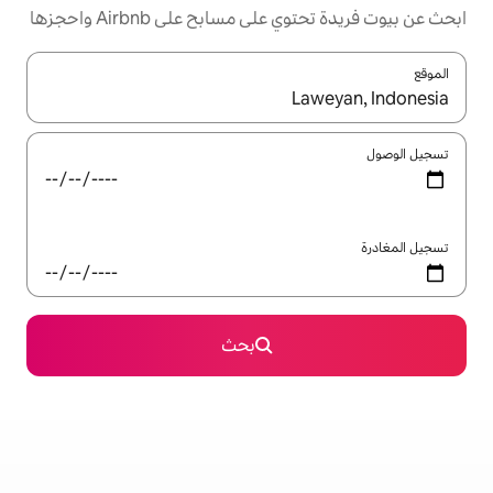
مسابح على Airbnb واحجزها
ل باستخدام السهمين لأعلى ولأسفل أو استكشف عن طريق اللمس أو السحب.
بحث