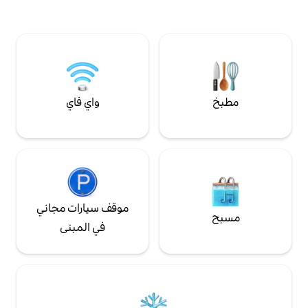
8 دقائق إلى سولو سكوير ، باراغون مول 13 دقيقة
إلى مسجد الشيخ زايد النهيان 15 دقيقة إلى
باسار كلوير ومراكز التسوق الأخرى 20 دقيقة إلى
سفاري سولو 4 دقائق إلى H
واي فاي
موقف سيارات مجاني
في المبنى