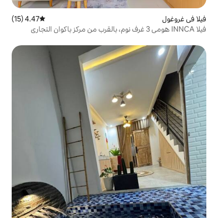
4.47 (15)
متوسط التقييم 4.47 من 5، 15 مراجعات