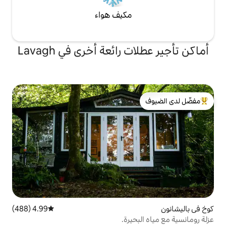
مكيف هواء
رائعة أخرى في Lavagh
لدى الضيوف
4.99 (488)
متوسط التقييم 4.99 من 5، 488 مراجعات
حيرة.