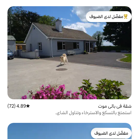
لدى الضيوف
4.89 (72)
متوسط التقييم 4.89 من 5، 72 مراجعات
 وتناول الشاي.