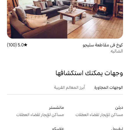
5.0 (100)
متوسط التقييم 5.0 من 5، 100 مراجعات
تكشافها
 المعالم القريبة
مانشستر
ت
مساكن للإيجار لقضاء العطلات
غلاسكو