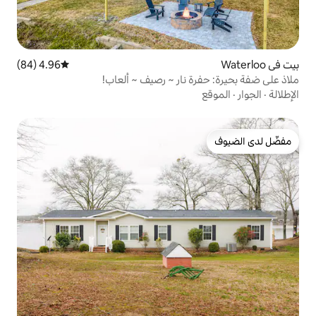
4.96 (84)
متوسط التقييم 4.96 من 5، 84 مراجعات
 نار ~ رصيف ~ ألعاب!