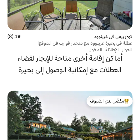
4 (8)
متوسط التقييم 4 من 5، 8 مراجعات
 منحدر قوارب في الموقع!
خرى متاحة للإيجار لقضاء
كانية الوصول إلى بحيرة
لدى الضيوف