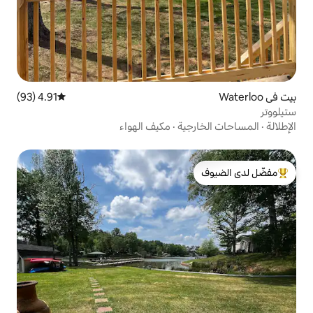
4.91 (93)
متوسط التقييم 4.91 من 5، 93 مراجعات
ية
·
مكيف الهواء
لدى الضيوف