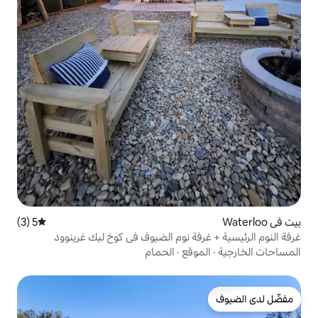
5 (3)
متوسط التقييم 5 من 5، 3 مراجعات
ة نوم الضيوف في كوخ ليك غرينوود
قع
·
الحمام