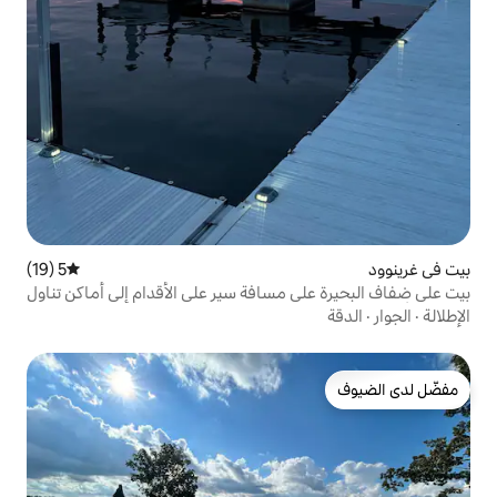
5 (19)
متوسط التقييم 5 من 5، 19 مراجعات
 مسافة سير على الأقدام إلى أماكن تناول
 متجر