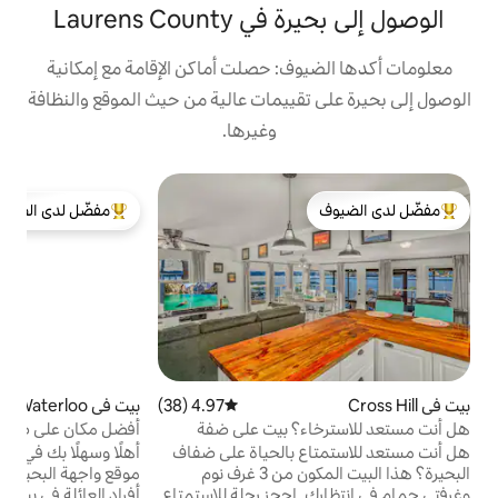
Laurens Cou
ف: حصلت أماكن الإقامة مع إمكانية
قييمات عالية من حيث الموقع والنظافة
وغيرها.
بي
مفضّل لدى الضيوف
لدى الضيوف
من أبرز البيوت المفضّلة لدى الضيوف
غ
ا
و
ا
و
ا
ب
س
ا
4.97 (38)
متوسط التقييم 4.97 من 5، 38 مراجعات
بيت في Waterloo
4.92 (219)
متوسط التقييم 4.92 من 5، 219 مراجعات
ب
؟ بيت على ضفة
أفضل مكان على ضفاف البحيرة مع رصيف عائم/
و
موقد نار - يتسع لـ 8 أشخاص
 بالحياة على ضفاف
أهلًا وسهلًا بك في Waterloo Rendezvoo،
ب
البحيرة؟ هذا البيت المكون من 3 غرف نوم
موقع واجهة البحيرة الجميلة! استرخ مع جميع
ل
وغرفتي حمام في انتظارك. احجز رحلة للاستمتاع
أفراد العائلة في بيتنا الهادئ المطل على البحيرة.
و