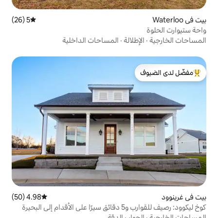
5 (26)
متوسط التقييم 5 من 5، 26 مراجعات
الة
·
المساحات الداخلية
لدى الضيوف
4.98 (50)
متوسط التقييم 4.98 من 5، 50 مراجعات
بحيرة
ر
·
الدقة