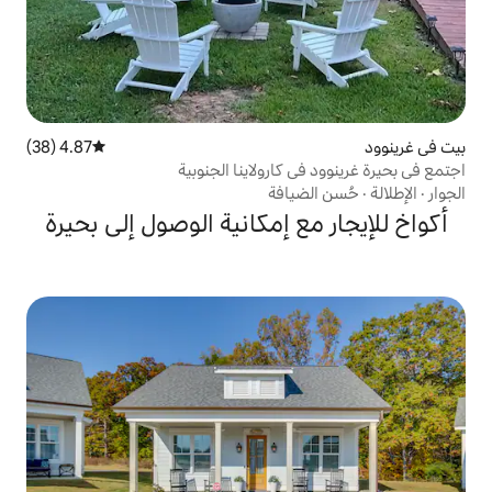
4.87 (38)
متوسط التقييم 4.87 من 5، 38 مراجعات
كارولاينا الجنوبية
يافة
 إمكانية الوصول إلى بحيرة