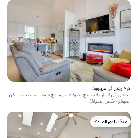
جع بحيرة غرينوود مع حوض استحمام ساخن