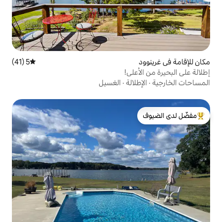
5 (41)
متوسط التقييم 5 من 5، 41 مراجعات
لى!
الة
·
الغسيل
لدى الضيوف