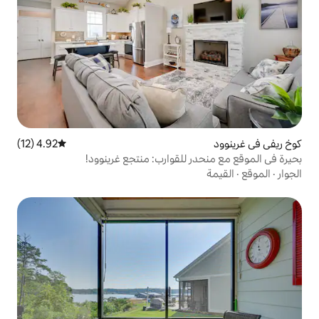
4.92 (12)
متوسط التقييم 4.92 من 5، 12 مراجعات
 للقوارب: منتجع غرينوود!