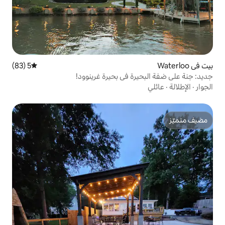
5 (83)
متوسط التقييم 5 من 5، 83 مراجعات
ة في بحيرة غرينوود!