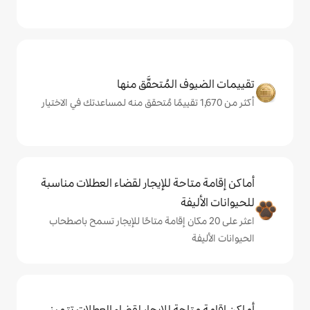
المُتحقَّق منها
حة للإيجار لقضاء العطلات مناسبة
ة
ى 20 مكان إقامة متاحًا للإيجار تسمح باصطحاب
حة للإيجار لقضاء العطلات تتميز