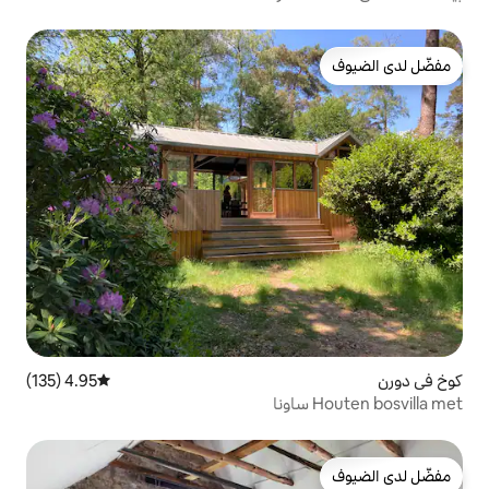
4.95 (135)
متوسط التقييم 4.95 من 5، 135 مراجعات