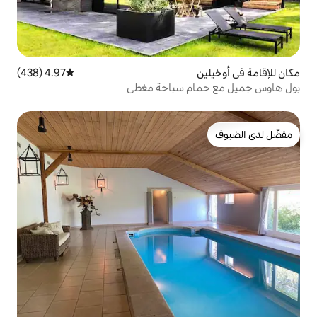
4.97 (438)
متوسط التقييم 4.97 من 5، 438 مراجعات
م سباحة مغطى