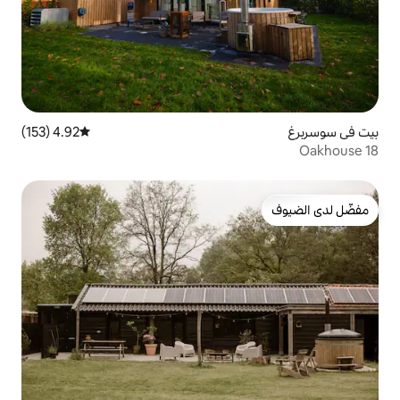
4.92 (153)
متوسط التقييم 4.92 من 5، 153 مراجعات