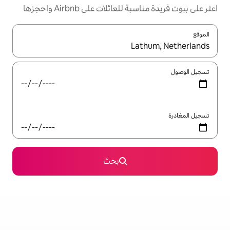
ئلات على Airbnb واحجزها
ل باستخدام السهمين لأعلى ولأسفل أو استكشف عن طريق اللمس أو السحب.
بحث