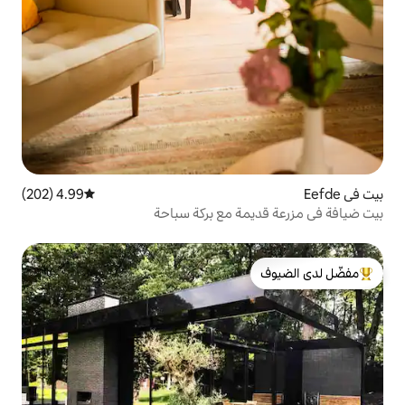
4.99 (202)
متوسط التقييم 4.99 من 5، 202 مراجعات
ة مع بركة سباحة
لدى الضيوف