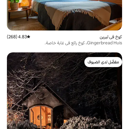
4.83 (268)
متوسط التقييم 4.83 من 5، 268 مراجعات