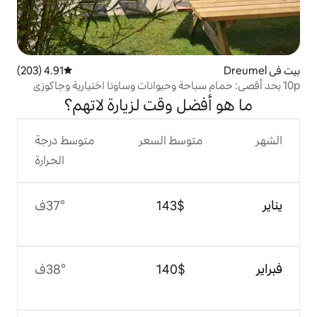
4.91 (203)
متوسط التقييم 4.91 من 5، 203 مراجعات
ل وقت لزيارة لاتهم؟
وسط السعر
متوسط درجة
الحرارة
$‏143
37°ف
$‏140
38°ف