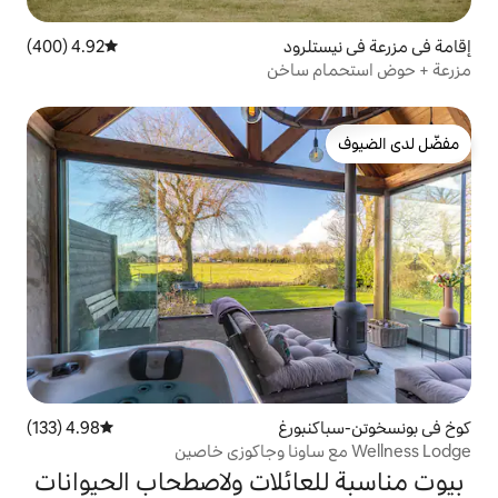
ود
4.92 (400)
متوسط التقييم 4.92 من 5، 400 مراجعات
ساخن
ورغ
4.98 (133)
متوسط التقييم 4.98 من 5، 133 مراجعات
ائلات ولاصطحاب الحيوانات