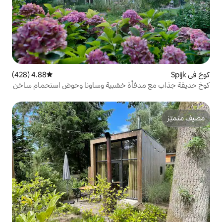
4.88 (428)
متوسط التقييم 4.88 من 5، 428 مراجعات
أة خشبية وساونا وحوض استحمام ساخن