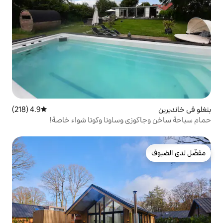
4.9 (218)
متوسط التقييم 4.9 من 5، 218 مراجعات
 وساونا وكوتا شواء خاصة!