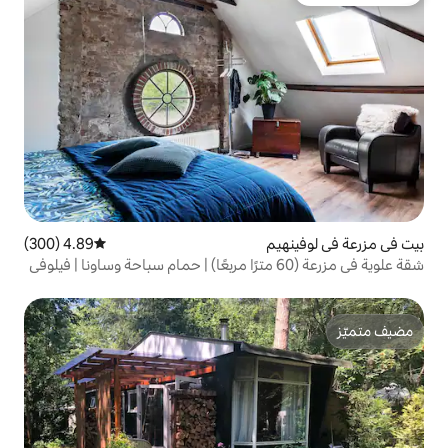
4.89 (300)
متوسط التقييم 4.89 من 5، 300 مراجعات