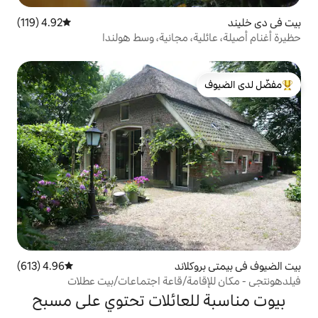
4.92 (119)
متوسط التقييم 4.92 من 5، 119 مراجعات
، مجانية، وسط هولندا
لدى الضيوف
لاند
4.96 (613)
متوسط التقييم 4.96 من 5، 613 مراجعات
مة/قاعة اجتماعات/بيت عطلات
لعائلات تحتوي على مسبح