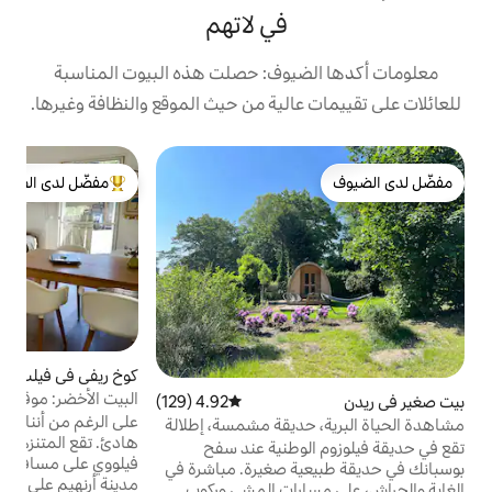
في لاتهم
يوف: حصلت هذه البيوت المناسبة
الية من حيث الموقع والنظافة وغيرها.
بي
مفضّل لدى الضيوف
م
من أبرز البيوت المفضّلة لدى الضيوف
ا
و
م
ي
ت
و
كوخ ريفي في فيلب
4.96 (310)
متوسط التقييم 4.96 من 5، 310 مراجعات
خ
البيت الأخضر: موقع هادئ في وسط فيلب
4.92 (129)
متوسط التقييم 4.92 من 5، 129 مراجعات
ا
على الرغم من أننا في وسط فيلپ، فإن كوخنا
ديقة مشمسة، إطلالة
ال
هادئ. تقع المتنزهات الوطنية فيلووزوم وهوج
وطنية عند سفح
فيلووي على مسافة يمكن قطعها بالدراجة، وتقع
 صغيرة. مباشرة في
مدينة أرنهيم على بعد 10 دقائق بالسيارة أو
رات المشي وركوب