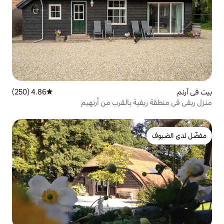
4.86 (250)
متوسط التقييم 4.86 من 5، 250 مراجعات
 بالقرب من أرنهيم