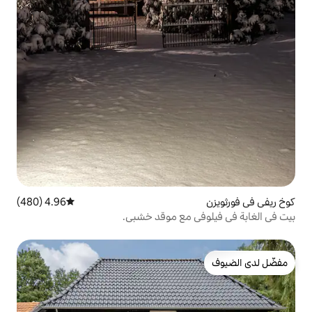
4.96 (480)
متوسط التقييم 4.96 من 5، 480 مراجعات
 مع موقد خشبي.