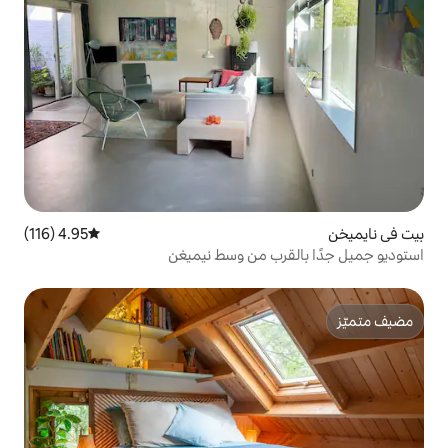
4.95 (116)
متوسط التقييم 4.95 من 5، 116 مراجعات
ب من وسط نيميغن