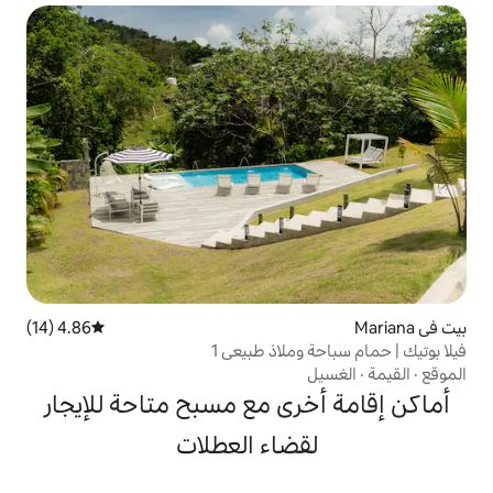
4.86 (14)
متوسط التقييم 4.86 من 5، 14 مراجعات
ملاذ طبيعي 1
ى مع مسبح متاحة للإيجار
ضاء العطلات