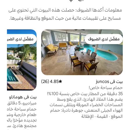
: حصلت هذه البيوت التي تحتوي على
ية من حيث الموقع والنظافة وغيرها.
بي
مفضّل لدى الضيوف
مفضّل لدى الضيوف
غرف
ح
ب
ا
و
ع
ا
ا
4.85 (26)
متوسط التقييم 4.85 من 5، 26 مراجعات
ا
ا
35 دقيقة من المطار بيت خاص بنسبة 100%!
بيت في هوماتاو
4.88 (16)
متوسط التقييم 4.88 من 5، 16 مراجعات
ا
لذي يقع وسط
ميراديرو، 5 دقائق 2 بالماس ديل مار
و
ة ويتلقى نسمات
حمام سباحة خاص مع تراس يتضمن بارًا وطاولة
هرة نادرة: حمام
طعام خارجية وشواية غاز للشواء. مطبخ تم
 للسباحة الصباحية
تجديده مؤخرًا بالجرانيت الجميل. يقع البيت في
سباحة تحت ضوء النجوم
مجتمع هادئ. ساعات الهدوء 10 مساءً - 7
حمام السباحة غير