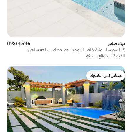
4.99 (198)
متوسط التقييم 4.99 من 5، 198 مراجعات
لزوجين مع حمام سباحة ساخن