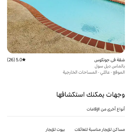
5.0 (26)
متوسط التقييم 5.0 من 5، 26 مراجعات
الخارجية
تكشافها
لات
بيوت للإيجار