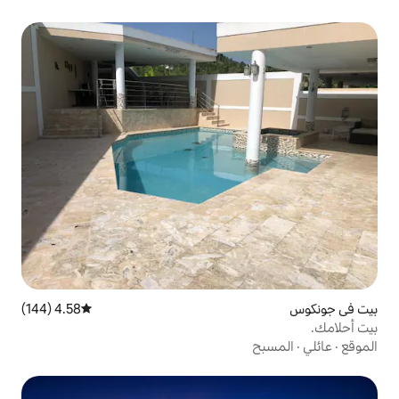
4.58 (144)
متوسط التقييم 4.58 من 5، 144 مراجعات