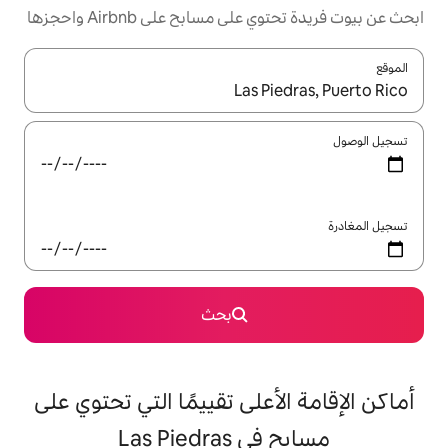
مسابح على Airbnb واحجزها
ل باستخدام السهمين لأعلى ولأسفل أو استكشف عن طريق اللمس أو السحب.
بحث
على تقييمًا التي تحتوي على
Las Pied