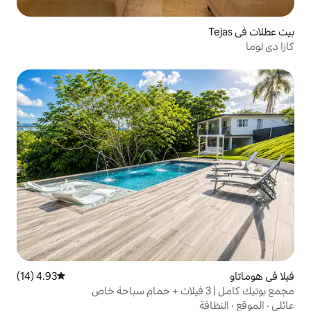
4.93 (14)
متوسط التقييم 4.93 من 5، 14 مراجعات