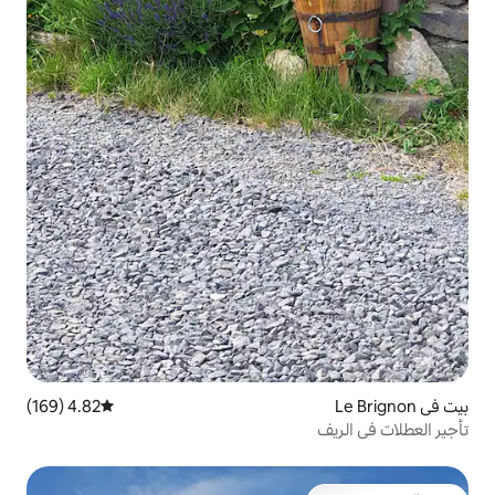
4.82 (169)
متوسط التقييم 4.82 من 5، 169 مراجعات