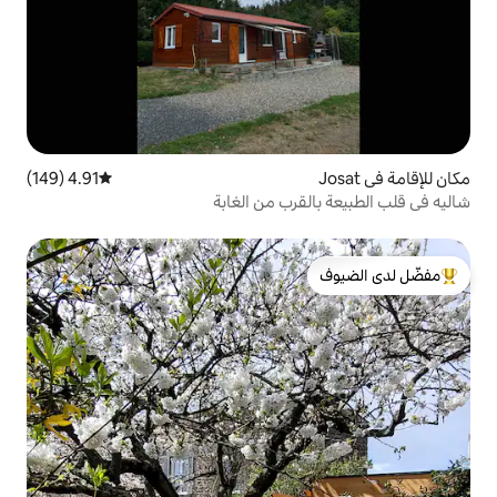
4.91 (149)
متوسط التقييم 4.91 من 5، 149 مراجعات
رب من الغابة
لدى الضيوف