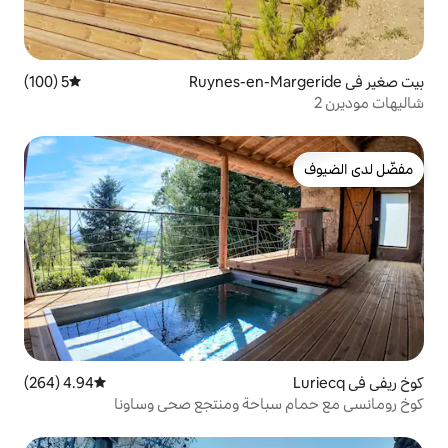
5 (100)
متوسط التقييم 5 من 5، 100 مراجعات
4.94 (264)
متوسط التقييم 4.94 من 5، 264 مراجعات
احة ومنتجع صحي وساونا