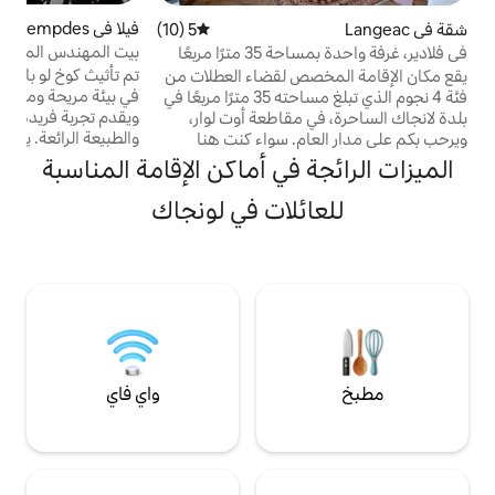
فيلا في Arlempdes
4.98 (115)
متوسط التقييم 4.98 من 5، 115 مراجعات
5 (10)
متوسط التقييم 5 من 5، 10 مراجعات
بيت المهندس المعماري في قلب الطبيعة
ا
في فلادير، غرفة واحدة بمساحة 35 مترًا مربعًا
تم تأثيث كوخ لو بالكون دي لا ميجان ، الذي يقع
 لقضاء العطلات من
في بيئة مريحة ومحفوظة ، دون أي إطلالة ،
فئة 4 نجوم الذي تبلغ مساحته 35 مترًا مربعًا في
ويقدم تجربة فريدة من نوعها تجمع بين الراحة
مقاطعة أوت لوار،
والطبيعة الرائعة. يقع مكان الإقامة الذي تبلغ
ويرحب بكم على مدار العام. سواء كنت هنا
مساحته 170 مترًا مربعًا في حديقة مغلقة
 رومانسية أو رحلة
في أماكن الإقامة المناسبة
بمساحة 6000متر ، ويضم العديد من الشرفات ،
لراحة التي تحتاجها.
وتراس بانورامي مع أثاث الحديقة ، وملعب بيتانك
يتمتع الموقع بموقع مثالي على بعد 40 دقيقة
لات في لونجاك
، وجاكوزي يعمل بالخشب ، وشبكة معلقة ،
عة واحدة من
ومنطقة شواء ، وتراس مغطى بمساحة 80مترًا
 في منطقة غنية
تحت المنزل. ملاءات بقيمة 8 يورو/سرير مناشف
ة لعشاق المشي
غير مشمولة
ياضات المائية
واي فاي