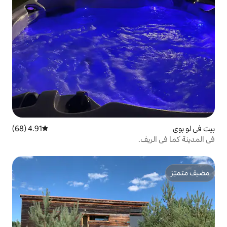
4.91 (68)
متوسط التقييم 4.91 من 5، 68 مراجعات