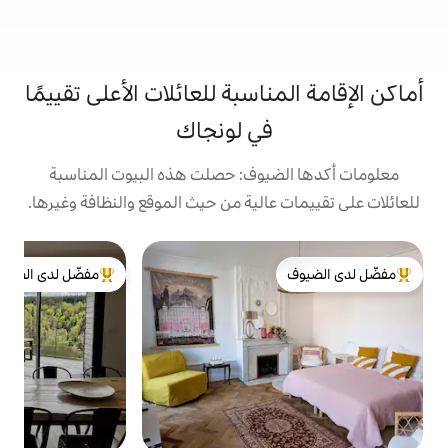
اسبة للعائلات الأعلى تقييمًا
ي لونجاك
يوف: حصلت هذه البيوت المناسبة
الية من حيث الموقع والنظافة وغيرها.
مك
مفضّل لدى الضيوف
لدى الضيوف
من أبرز البيوت المفضّلة لدى الضيوف
أط
ا
ه
ش
س
ا
س
و