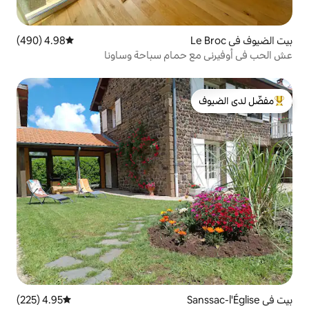
4.98 (490)
متوسط التقييم 4.98 من 5، 490 مراجعات
حمام سباحة وساونا
لدى الضيوف
4.95 (225)
متوسط التقييم 4.95 من 5، 225 مراجعات