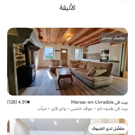
الأليفة
4.91 (128)
متوسط التقييم 4.91 من 5، 128 مراجعات
خشبي ~ واي فاي ~ مرآب