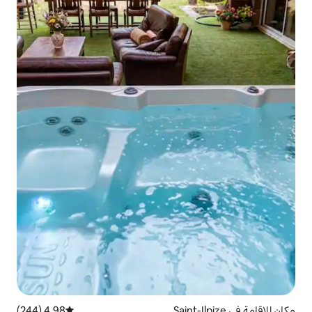
4.98 (244)
متوسط التقييم 4.98 من 5، 244 مراجعات