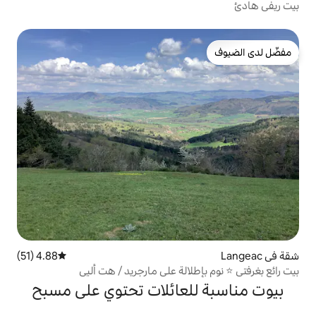
4.88 (51)
متوسط التقييم 4.88 من 5، 51 مراجعات
لالة على مارجريد / هت أليي
لعائلات تحتوي على مسبح