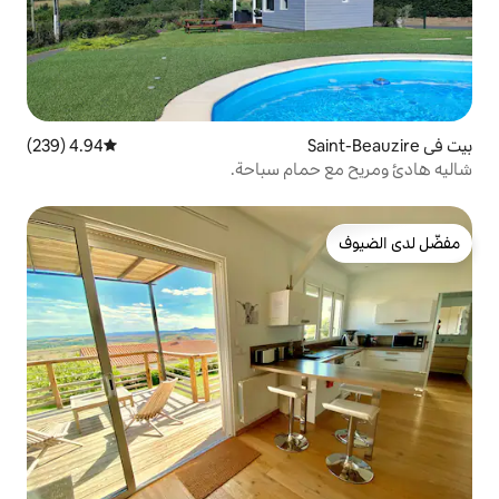
4.94 (239)
متوسط التقييم 4.94 من 5، 239 مراجعات
ام سباحة.