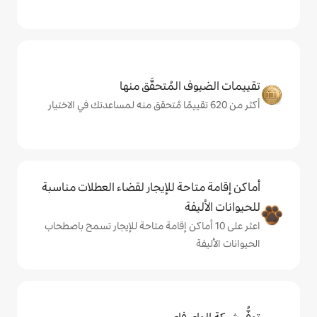
المُتحقَّق منها
حة للإيجار لقضاء العطلات مناسبة
ة
ى 10 أماكن إقامة متاحة للإيجار تسمح باصطحاب