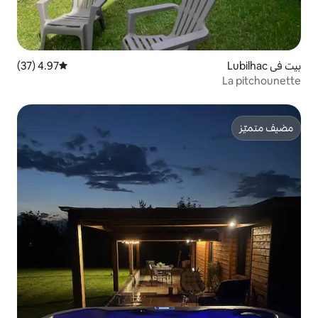
4.97 (37)
متوسط التقييم 4.97 من 5، 37 مراجعات