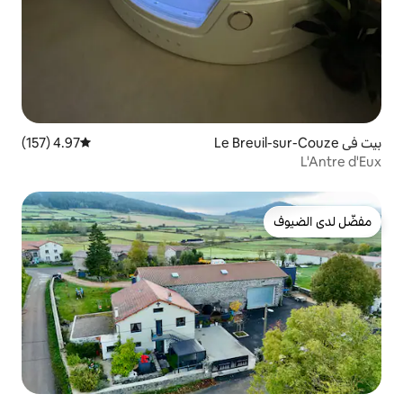
4.97 (157)
متوسط التقييم 4.97 من 5، 157 مراجعات