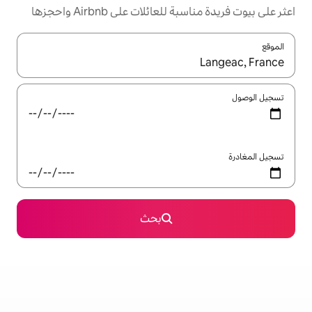
ئلات على Airbnb واحجزها
ل باستخدام السهمين لأعلى ولأسفل أو استكشف عن طريق اللمس أو السحب.
بحث