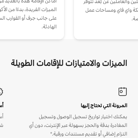
أماكن الإقامة هذه بالعديد م
ين والعاملين عن بُعد تتوفر
الميزات الفريدة، بدءًا من الأك
كة واي فاي ومساحات عمل
على جانب جرف أو القوارب الس
ة.
الهادئة.
الميزات والامتيازات للإقامات الطويلة
المرونة التي تحتاج إليها
أس
يمكنك اختيار تواريخ تسجيل الوصول وتسجيل
أس
المغادرة بدقة والحجز بسهولة عبر الإنترنت، دون أي
شه
التزام إضافي أو تقديم مستندات ورقية.*