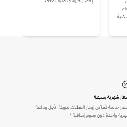
ن
إحضار حيوانك الأليف معك.
واخ
كنية
عار شهرية بسيطة
عار خاصة لأماكن إيجار العطلات طويلة الأجل ودفعة
رية واحدة دون رسوم إضافية.*