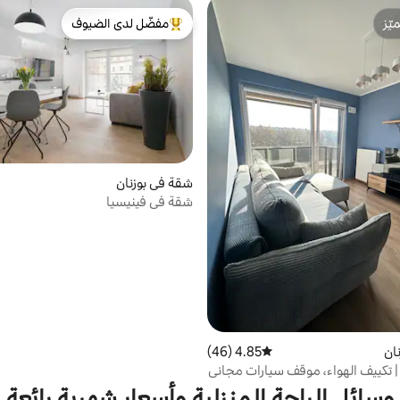
ّز
مفضّل لدى الضيوف
ّز
من أبرز البيوت المفضّلة لدى الضيوف
شقة في بوزنان
شقة في فينيسيا
ان
4.85 (46)
متوسط التقييم 4.85 من 5، 46 مراجعات
 تكييف الهواء، موقف سيارات مجاني
وسائل الراحة المنزلية وأسعار شهرية رائعة