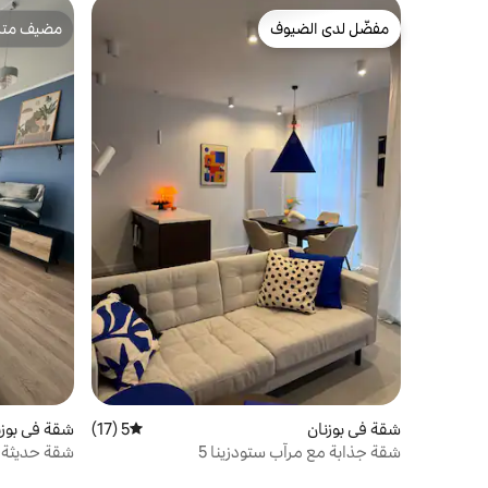
مفضّل لدى الضيوف
مضيف متمي
مفضّل لدى الضيوف
مضيف متمي
شقة في بوزنان
5 (17)
متوسط التقييم 5 من 5، 17 مراجعات
شقة في بوزن
شقة جذابة مع مرآب ستودزينا 5
شقة حديثة |